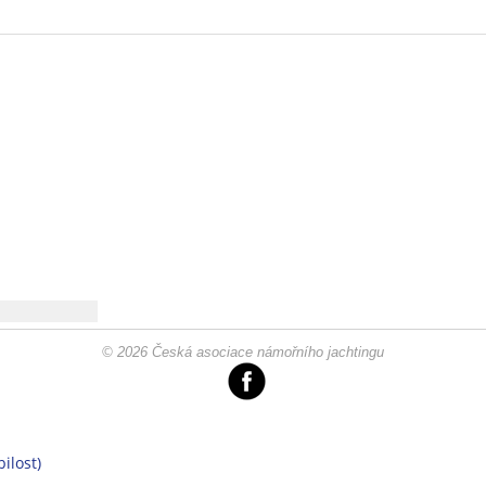
© 2026 Česká asociace námořního jachtingu
ilost)