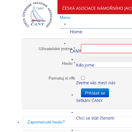
ČESKÁ ASOCIACE NÁMOŘNÍHO JAC
Menu
Home
Uživatelské jméno
*
ČANY
Heslo
*
Kdo jsme
Pamatuj si mě
Zveme vás mezi nás
Přihlásit se
Setkání ČANY
Chci se stát členem
Zapomenuté heslo?