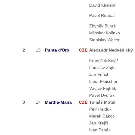
David Kliment
Pavel Roubal
Zbyněk Bureš
Miloslav Kolínko
Stanislav Walter
2
15
Punta d'Oro
CZE
Alexandr Nedvědický
František Kolář
Ladislav Zajíc
Jan Fencl
Libor Fleischer
Václav Fajfrlík
Pavel Dvořák
3
14
Martha-Maria
CZE
Tomáš Motal
Petr Hejduk
Marek Cákoci
Jan Krejčí
Ivan Panák