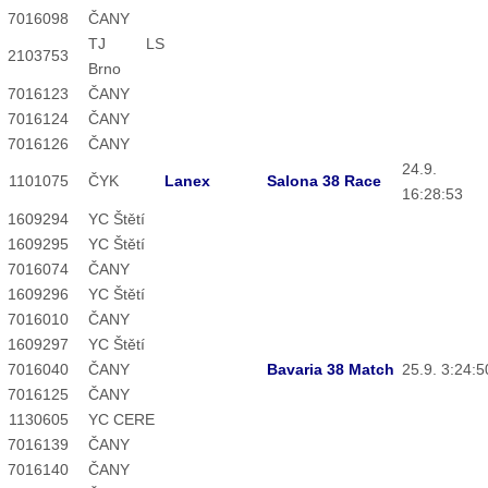
7016
098
ČANY
TJ LS
2103
753
Brno
7016
123
ČANY
7016
124
ČANY
7016
126
ČANY
24.9.
1101
075
ČYK
Lanex
Salona 38 Race
16:28:53
1609
294
YC Štětí
1609
295
YC Štětí
7016
074
ČANY
1609
296
YC Štětí
7016
010
ČANY
1609
297
YC Štětí
7016
040
ČANY
Bavaria 38 Match
25.9. 3:24:5
7016
125
ČANY
1130
605
YC CERE
7016
139
ČANY
7016
140
ČANY