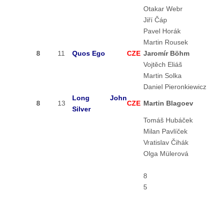
Otakar Webr
Jiří Čáp
Pavel Horák
Martin Rousek
8
11
Quos Ego
CZE
Jaromír Böhm
Vojtěch Eliáš
Martin Solka
Daniel Pieronkiewicz
Long John
8
13
CZE
Martin Blagoev
Silver
Tomáš Hubáček
Milan Pavlíček
Vratislav Čihák
Olga Mülerová
8
5