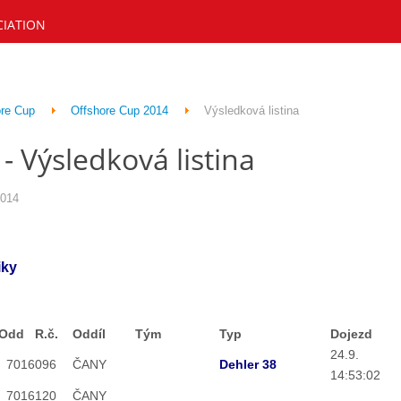
CIATION
re Cup
Offshore Cup 2014
Výsledková listina
 Výsledková listina
2014
iky
Odd
R.č.
Oddíl
Tým
Typ
Dojezd
24.9.
7016
096
ČANY
Dehler 38
14:53:02
7016
120
ČANY