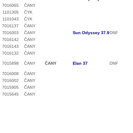
7016
065
ČANY
1101
305
ČYK
1101
043
ČYK
7016
137
ČANY
7016
003
ČANY
Sun Odyssey 37.9
DNF
7016
142
ČANY
7016
143
ČANY
7016
132
ČANY
7015
898
ČANY
ČANY
Elan 37
DNF
7016
008
ČANY
7016
002
ČANY
7015
905
ČANY
7015
645
ČANY