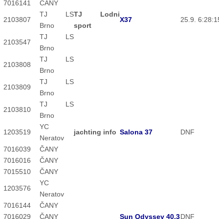
7016
141
ČANY
TJ LS
TJ Lodni
2103
807
X37
25.9. 6:28:1
Brno
sport
TJ LS
2103
547
Brno
TJ LS
2103
808
Brno
TJ LS
2103
809
Brno
TJ LS
2103
810
Brno
YC
1203
519
jachting info
Salona 37
DNF
Neratov
7016
039
ČANY
7016
016
ČANY
7015
510
ČANY
YC
1203
576
Neratov
7016
144
ČANY
7016
029
ČANY
Sun Odyssey 40.3
DNF