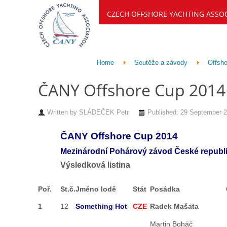
CZECH OFFSHORE YACHTING ASSO
Home
Soutěže a závody
Offsho
ČANY Offshore Cup 2014 -
Written by
SLÁDEČEK Petr
Published: 29 September 
ČANY Offshore Cup 2014
Mezinárodní Pohárový závod České republ
Výsledková listina
Poř.
St.č.
Jméno lodě
Stát
Posádka
1
12
Something Hot
CZE
Radek Mašata
Martin Boháč