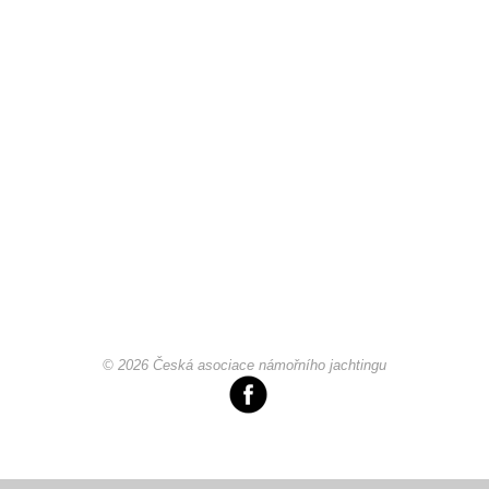
Chci se stát členem
Oznámení
Členské příspěvky
Dokumenty ke stažení
Ochrana osobních údajů
© 2026 Česká asociace námořního jachtingu
Legislativa
Legislativní proces