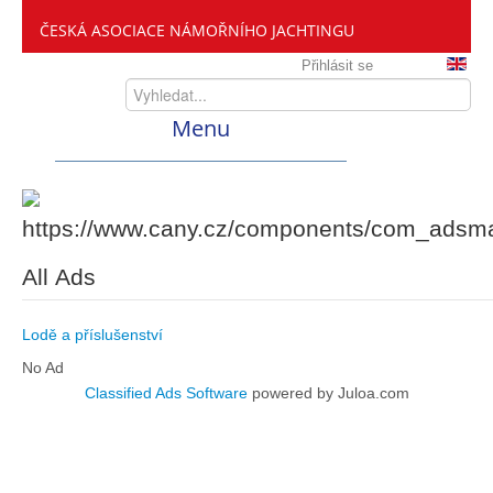
ČESKÁ ASOCIACE NÁMOŘNÍHO JACHTINGU
Přihlásit se
Menu
Home
ČANY
All Ads
Kdo jsme
Lodě a příslušenství
No Ad
Classified Ads Software
powered by Juloa.com
Zveme vás mezi nás
Setkání ČANY