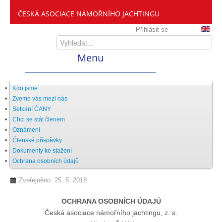
ČESKÁ ASOCIACE NÁMOŘNÍHO JACHTINGU
Přihlásit se
Menu
Home
Kdo jsme
Zveme vás mezi nás
Setkání ČANY
ČANY
Chci se stát členem
Oznámení
Členské příspěvky
Kdo jsme
Dokumenty ke stažení
Ochrana osobních údajů
Zveme vás mezi nás
Zveřejněno: 25. 5. 2018
OCHRANA OSOBNÍCH ÚDAJŮ
Setkání ČANY
Česká asociace námořního jachtingu, z. s.