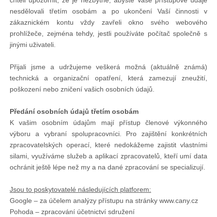
chtěli upozornit, že je nezbytné, abyste Vaše přístupové údaje
Knihovna
nesdělovali třetím osobám a po ukončení Vaší činnosti v
zákaznickém kontu vždy zavřeli okno svého webového
prohlížeče, zejména tehdy, jestli používáte počítač společně s
Knihovna
jinými uživateli.
Knihy k prodeji
Přijali jsme a udržujeme veškerá možná (aktuálně známá)
technická a organizační opatření, která zamezují zneužití,
poškození nebo zničení vašich osobních údajů.
Kontakt
Předání osobních údajů třetím osobám
K vašim osobním údajům mají přístup členové výkonného
Bazar
výboru a vybraní spolupracovníci. Pro zajištění konkrétních
zpracovatelských operací, které nedokážeme zajistit vlastními
silami, využíváme služeb a aplikací zpracovatelů, kteří umí data
Mé inzeráty
ochránit ještě lépe než my a na dané zpracování se specializují.
Jsou to poskytovatelé následujících platforem:
Google – za účelem analýzy přístupu na stránky www.cany.cz
Pohoda – zpracování účetnictví sdružení