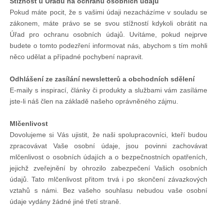
Stížnost u Úřadu na ochranu osobních údajů
Pokud máte pocit, že s vašimi údaji nezacházíme v souladu se
zákonem, máte právo se se svou stížností kdykoli obrátit na
Úřad pro ochranu osobních údajů. Uvítáme, pokud nejprve
budete o tomto podezření informovat nás, abychom s tím mohli
něco udělat a případné pochybení napravit.
Odhlášení ze zasílání newsletterů a obchodních sdělení
E-maily s inspirací, články či produkty a službami vám zasíláme
jste-li náš člen na základě našeho oprávněného zájmu.
Mlčenlivost
Dovolujeme si Vás ujistit, že naši spolupracovníci, kteří budou
zpracovávat Vaše osobní údaje, jsou povinni zachovávat
mlčenlivost o osobních údajích a o bezpečnostních opatřeních,
jejichž zveřejnění by ohrozilo zabezpečení Vašich osobních
údajů. Tato mlčenlivost přitom trvá i po skončení závazkových
vztahů s námi. Bez vašeho souhlasu nebudou vaše osobní
údaje vydány žádné jiné třetí straně.