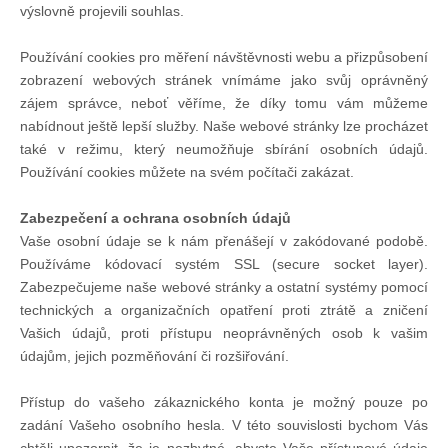
výslovně projevili souhlas.
Technika lodí
Používání cookies pro měření návštěvnosti webu a přizpůsobení
zobrazení webových stránek vnímáme jako svůj oprávněný
Přednášky
zájem správce, neboť věříme, že díky tomu vám můžeme
nabídnout ještě lepší služby. Naše webové stránky lze procházet
O plavbách českých jachtařů
také v režimu, který neumožňuje sbírání osobních údajů.
Používání cookies můžete na svém počítači zakázat.
Převzaté články ze zahraničí
Zabezpečení a ochrana osobních údajů
Vaše osobní údaje se k nám přenášejí v zakódované podobě.
Používáme kódovací systém SSL (secure socket layer).
Ostatní články
Zabezpečujeme naše webové stránky a ostatní systémy pomocí
technických a organizačních opatření proti ztrátě a zničení
Plavební oblasti
Vašich údajů, proti přístupu neoprávněných osob k vašim
údajům, jejich pozměňování či rozšiřování.
Fotogalerie
Přístup do vašeho zákaznického konta je možný pouze po
zadání Vašeho osobního hesla. V této souvislosti bychom Vás