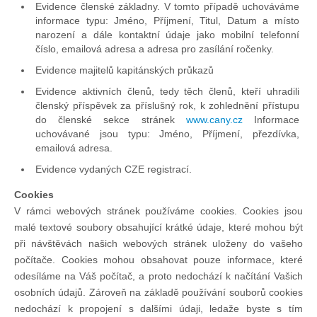
Evidence členské základny. V tomto případě uchováváme
informace typu: Jméno, Příjmení, Titul, Datum a místo
Pohár mistrů
narození a dále kontaktní údaje jako mobilní telefonní
číslo, emailová adresa a adresa pro zasílání ročenky.
Evidence majitelů kapitánských průkazů
Osobnost roku
Evidence aktivních členů, tedy těch členů, kteří uhradili
členský příspěvek za příslušný rok, k zohlednění přístupu
Mezinárodní pohár
do členské sekce stránek
www.cany.cz
Informace
uchovávané jsou typu: Jméno, Příjmení, přezdívka,
emailová adresa.
Modrá stuha
Evidence vydaných CZE registrací.
Cookies
Pohárové závody
V rámci webových stránek používáme cookies. Cookies jsou
malé textové soubory obsahující krátké údaje, které mohou být
při návštěvách našich webových stránek uloženy do vašeho
Kvízy
počítače. Cookies mohou obsahovat pouze informace, které
odesíláme na Váš počítač, a proto nedochází k načítání Vašich
osobních údajů. Zároveň na základě používání souborů cookies
O lodích a plavbách
nedochází k propojení s dalšími údaji, ledaže byste s tím