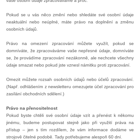
vaše osobní údaje zpracováváme a proč.
Pokud se u vás něco změní nebo shledáte své osobní údaje
neaktuální nebo neúplné, máte právo na doplnění a změnu
osobních údajů.
Právo na omezení zpracování můžete využít, pokud se
domníváte, že zpracováváme vaše nepřesné údaje, domníváte
se, že provádíme zpracování nezákonně, ale nechcete všechny
údaje smazat nebo pokud jste vznesl námitku proti zpracování.
Omezit můžete rozsah osobních údajů nebo účelů zpracování.
(Např. odhlášením z newsletteru omezujete účel zpracování pro
zasílání obchodních sdělení.)
Právo na přenositelnost
Pokud byste chtěli své osobní údaje vzít a přenést k někomu
jinému, budeme postupovat stejně jako při využití práva na
přístup – jen s tím rozdílem, že vám informace dodáme ve
strojově čitelné podobě. Tady potřebujeme alespoň 60 dní.