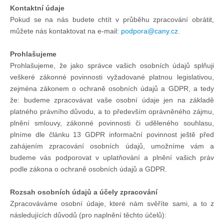
Doklady osob
Kontaktní údaje
Pokud se na nás budete chtít v průběhu zpracování obrátit,
můžete nás kontaktovat na e-mail:
.
Lodě - technika (tech. způsobilost)
Prohlašujeme
Prohlašujeme, že jako správce vašich osobních údajů splňuji
Lodě - registrace
veškeré zákonné povinnosti vyžadované platnou legislativou,
zejména zákonem o ochraně osobních údajů a GDPR, a tedy
Rádio (MF, HF, VHF)
že: budeme zpracovávat vaše osobní údaje jen na základě
platného právního důvodu, a to především oprávněného zájmu,
plnění smlouvy, zákonné povinnosti či uděleného souhlasu,
Kapitánské zkoušky
plníme dle článku 13 GDPR informační povinnost ještě před
zahájením zpracování osobních údajů, umožníme vám a
Ostatní
budeme vás podporovat v uplatňování a plnění vašich práv
podle zákona o ochraně osobních údajů a GDPR.
Soutěže a závody
Rozsah osobních údajů a účely zpracování
Zpracováváme osobní údaje, které nám svěříte sami, a to z
následujících důvodů (pro naplnění těchto účelů):
Offshore Cup