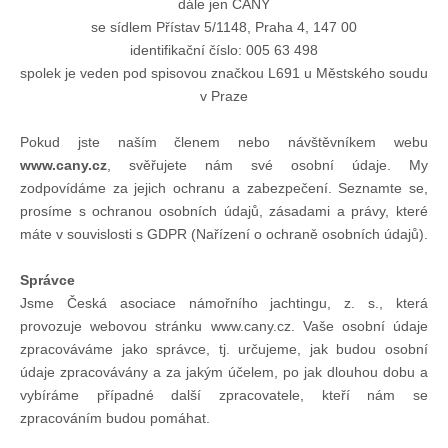
dále jen ČANY
se sídlem Přístav 5/1148, Praha 4, 147 00
Chci se stát členem
identifikační číslo: 005 63 498
spolek je veden pod spisovou značkou L691 u Městského soudu
Oznámení
v Praze
Pokud jste naším členem nebo návštěvníkem webu
Členské příspěvky
www.cany.cz
, svěřujete nám své osobní údaje. My
zodpovídáme za jejich ochranu a zabezpečení. Seznamte se,
prosíme s ochranou osobních údajů, zásadami a právy, které
Dokumenty ke stažení
máte v souvislosti s GDPR (Nařízení o ochraně osobních údajů).
Ochrana osobních údajů
Správce
Jsme Česká asociace námořního jachtingu, z. s., která
provozuje webovou stránku www.cany.cz. Vaše osobní údaje
Legislativa
zpracováváme jako správce, tj. určujeme, jak budou osobní
údaje zpracovávány a za jakým účelem, po jak dlouhou dobu a
vybíráme případné další zpracovatele, kteří nám se
Legislativní proces
zpracováním budou pomáhat.