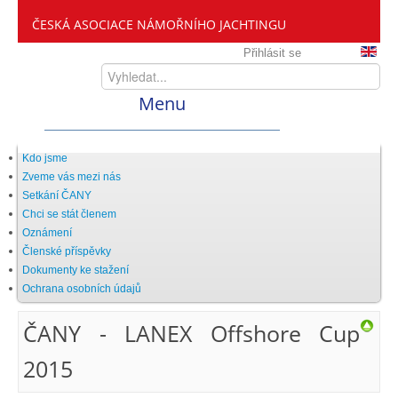
ČESKÁ ASOCIACE NÁMOŘNÍHO JACHTINGU
Přihlásit se
Menu
Home
Kdo jsme
Zveme vás mezi nás
Setkání ČANY
ČANY
Chci se stát členem
Oznámení
Členské příspěvky
Kdo jsme
Dokumenty ke stažení
Ochrana osobních údajů
Zveme vás mezi nás
ČANY - LANEX Offshore Cup
2015
Setkání ČANY