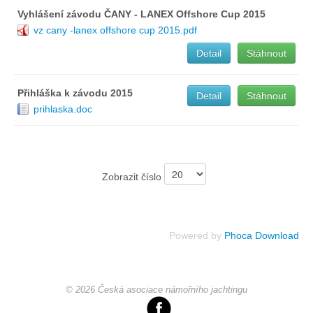
Vyhlášení závodu ČANY - LANEX Offshore Cup 2015
Chci se stát členem
vz cany -lanex offshore cup 2015.pdf
Detail
Stáhnout
Oznámení
Přihláška k závodu 2015
Detail
Stáhnout
Členské příspěvky
prihlaska.doc
Dokumenty ke stažení
Zobrazit číslo
Ochrana osobních údajů
Powered by
Phoca Download
Legislativa
Legislativní proces
© 2026 Česká asociace námořního jachtingu