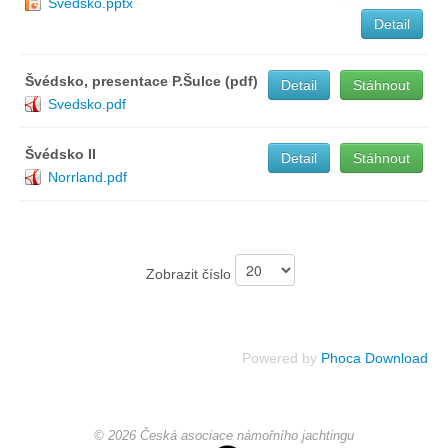
Svedsko.pptx
Detail
Chci se stát členem
Švédsko, presentace P.Šulce (pdf)
Detail
Stáhnout
Oznámení
Svedsko.pdf
Členské příspěvky
Švédsko II
Detail
Stáhnout
Norrland.pdf
Dokumenty ke stažení
Ochrana osobních údajů
Zobrazit číslo
Legislativa
Powered by
Phoca Download
Legislativní proces
© 2026 Česká asociace námořního jachtingu