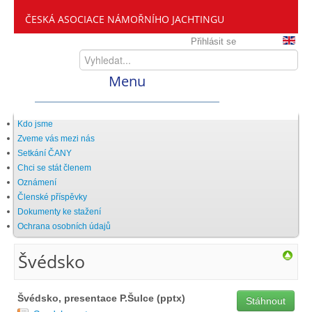
ČESKÁ ASOCIACE NÁMOŘNÍHO JACHTINGU
Přihlásit se
Menu
Home
Kdo jsme
Zveme vás mezi nás
Setkání ČANY
ČANY
Chci se stát členem
Oznámení
Členské příspěvky
Kdo jsme
Dokumenty ke stažení
Ochrana osobních údajů
Zveme vás mezi nás
Švédsko
Setkání ČANY
Švédsko, presentace P.Šulce (pptx)
Stáhnout