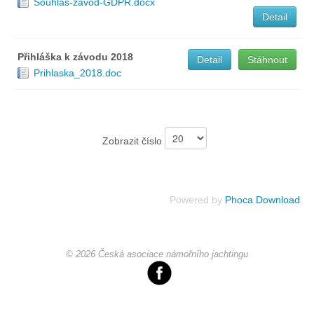
Souhlas-zavod-GDPR.docx
Detail
Chci se stát členem
Přihláška k závodu 2018
Detail
Stáhnout
Oznámení
Prihlaska_2018.doc
Členské příspěvky
Zobrazit číslo
Dokumenty ke stažení
Ochrana osobních údajů
Powered by
Phoca Download
Legislativa
© 2026 Česká asociace námořního jachtingu
Legislativní proces