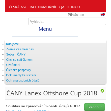
ČESKÁ ASOCIACE NÁMOŘNÍHO JACHTINGU
Přihlásit se
Menu
Home
Kdo jsme
Zveme vás mezi nás
Setkání ČANY
ČANY
Chci se stát členem
Oznámení
Členské příspěvky
Kdo jsme
Dokumenty ke stažení
Ochrana osobních údajů
Zveme vás mezi nás
ČANY Lanex Offshore Cup 2018
Setkání ČANY
Souhlas se zpracováním osob. údajů GDPR
Stáhnout