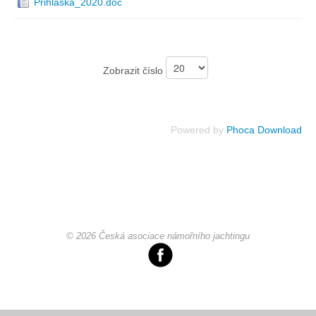
Prihlaska_2020.doc
Chci se stát členem
Oznámení
Zobrazit číslo
Členské příspěvky
Powered by
Phoca Download
Dokumenty ke stažení
Ochrana osobních údajů
© 2026 Česká asociace námořního jachtingu
Legislativa
Legislativní proces