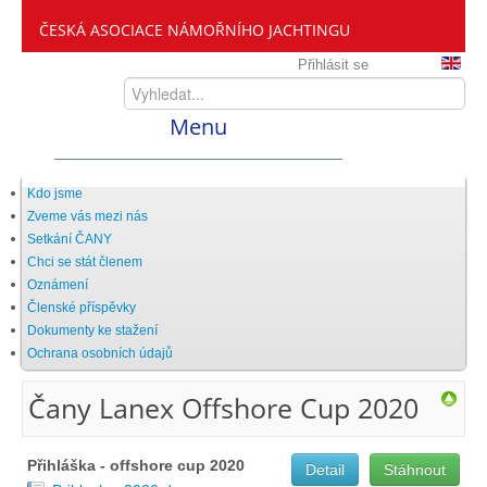
ČESKÁ ASOCIACE NÁMOŘNÍHO JACHTINGU
Přihlásit se
Menu
Home
Kdo jsme
Zveme vás mezi nás
Setkání ČANY
ČANY
Chci se stát členem
Oznámení
Členské příspěvky
Kdo jsme
Dokumenty ke stažení
Ochrana osobních údajů
Zveme vás mezi nás
Čany Lanex Offshore Cup 2020
Setkání ČANY
Přihláška - offshore cup 2020
Detail
Stáhnout