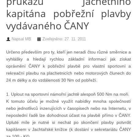
průkazu Jachetního
kapitána pobřežní plavby
Chci se stát členem
vydávaného ČANY
Oznámení
Napsal
MB
Zveřejněno: 27. 11. 2011
Členské příspěvky
Určeno především pro ty, kteří jen neradi čtou různé směrnice a
vyhlášky a hledají rychlou základní informaci jak získat
Dokumenty ke stažení
oprávnění ČANY k pobřežní plavbě pro vlastní sportovní a
rekreační plavbu na plachetnicích nebo motorových člunech do
24 m délky a do vzdálenosti 30 Nm od pobřeží.
Ochrana osobních údajů
1. Uplout na sportovní námořní jachtě alespoň 500 Nm na moři.
K tomuto účelu je možné využít nabídky mnoha společností
Legislativa
nebo jednotlivců inzerujících v časopisech nebo na Internetu, v
neposlední řadě lze dohodnout účast na plavbě přímo v ČANY.
Legislativní proces
Upluté míle je nutné si nechat po skončení plavby potvrdit
kapitánem v Jachtařské knížce (k dostání v sekretariátu ČANY
za 100,- Kč).