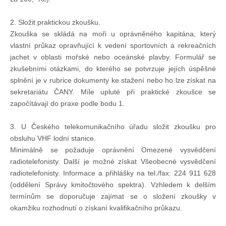
Doklady osob
2. Složit praktickou zkoušku.
Zkouška se skládá na moři u oprávněného kapitána, který
Lodě - technika (tech. způsobilost)
vlastní průkaz opravňující k vedení sportovních a rekreačních
jachet v oblasti mořské nebo oceánské plavby. Formulář se
Lodě - registrace
zkušebními otázkami, do kterého se potvrzuje jejích úspěšné
splnění je v rubrice dokumenty ke stažení nebo ho lze získat na
sekretariátu ČANY. Míle upluté při praktické zkoušce se
Rádio (MF, HF, VHF)
započítávají do praxe podle bodu 1.
3. U Českého telekomunikačního úřadu složit zkoušku pro
Kapitánské zkoušky
obsluhu VHF lodní stanice.
Minimálně se požaduje oprávnění Omezené vysvědčení
Ostatní
radiotelefonisty. Další je možné získat Všeobecné vysvědčení
radiotelefonisty. Informace a přihlášky na tel./fax: 224 911 628
(oddělení Správy kmitočtového spektra). Vzhledem k delším
Soutěže a závody
termínům se doporučuje zajímat se o složení zkoušky v
okamžiku rozhodnutí o získaní kvalifikačního průkazu.
Offshore Cup