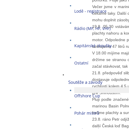
ponorku. Pluje jako 
Večer jsme v marin
Lodě - registrace
čekáme taky. Další d
mohu doplnit zásoby 
19.8. 05.30 vstává
Rádio (MF, HF, VHF)
plachty nahoru a ko
motor. Odpoledne p
Kapitánské zkoušky
tankujeme 47 litrů na
V 18.00 míjíme majá
držíme se stranou 
Ostatní
začal stávkovat, ta
21.8. předpověď sli
dostavuje odpoledne
Soutěže a závody
rychlostí kolem 4,5 
pře Sninoustím.
Offshore Cup
Pluji podle značen
marinou Basin Poln
Pohár mistrů
balíme plachty a su
23.8. ráno Petr odjí
další Česká loď Bag