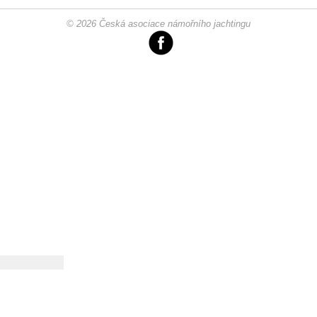
ů
© 2026 Česká asociace námořního jachtingu