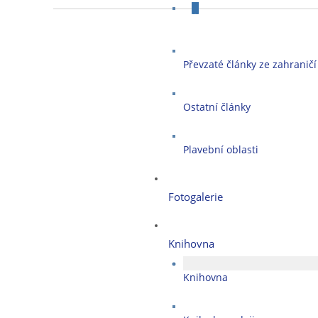
O plavbách českých jachtař
Převzaté články ze zahraničí
Ostatní články
Plavební oblasti
Fotogalerie
Knihovna
Knihovna