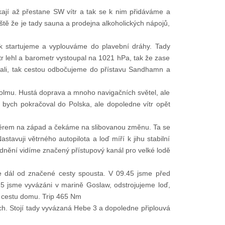
ají až přestane SW vítr a tak se k nim přidáváme a
eště že je tady sauna a prodejna alkoholických nápojů,
ak startujeme a vyplouváme do plavební dráhy. Tady
r lehl a barometr vystoupal na 1021 hPa, tak že zase
vali, tak cestou odbočujeme do přístavu Sandhamn a
holmu. Hustá doprava a mnoho navigačních světel, ale
bych pokračoval do Polska, ale dopoledne vítr opět
 směrem na západ a čekáme na slibovanou změnu. Ta se
avuji větrného autopilota a loď míří k jihu stabilní
zednění vidíme značený přístupový kanál pro velké lodě
je dál od značené cesty spousta. V 09.45 jsme před
5 jsme vyvázáni v marině Goslaw, odstrojujeme loď,
a cestu domu. Trip 465 Nm
ech. Stojí tady vyvázaná Hebe 3 a dopoledne připlouvá