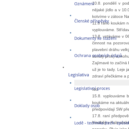
Oznámení
10.8. pondělí v p
nějaké jídlo a v 10.
kotvíme v zátoce Na
Členské příspěvky
11.8 ráno koukám na
vyplouváme. Střída
13.8. vstáváme v 0
Dokumenty ke stažení
činnost na pozorov
plavební dráhu velký
Ochrana osobních údajů
sunuly proti) a mohu 
Zajímavé to začíná 
už je to tady. Leje 
Legislativa
zdraví přečkáme a p
14.8. celé se to opa
Legislativní proces
Idö.
15.8. vyplouváme br
koukáme na aktuáln
Doklady osob
předpovídají SW přes
17.8. raní předpově
Lodě - technika (tech. způsob
hlouběji v Kalmarsk