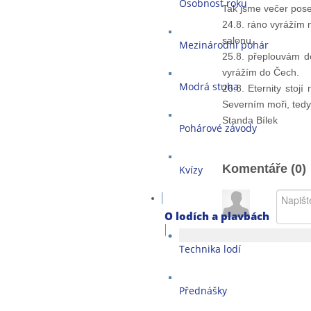
Osobnost roku
Tak jsme večer posedě
24.8. ráno vyrážím 
salonu.
Mezinárodní pohár
25.8. přeplouvám d
vyrážím do Čech.
Modrá stuha
26.8. Eternity stoj
Severním moři, tedy 
Standa Bílek
Pohárové závody
Komentáře (
0
)
Kvízy
O lodích a plavbách
Technika lodí
Přednášky