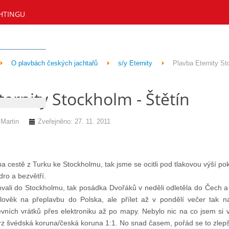
HTINGU
O plavbách českých jachtařů
s/y Eternity
Plavba Eternity St
ternity Stockholm - Štětín
artin
Zveřejněno: 27. 11. 2011
 na cestě z Turku ke Stockholmu, tak jsme se ocitli pod tlakovou výší po
ro a bezvětří.
ali do Stockholmu, tak posádka Dvořáků v neděli odletěla do Čech a 
 člověk na přeplavbu do Polska, ale přílet až v pondělí večer tak n
vních vrátků přes elektroniku až po mapy. Nebylo nic na co jsem si 
z švédská koruna/česká koruna 1:1. No snad časem, pořád se to zlepš