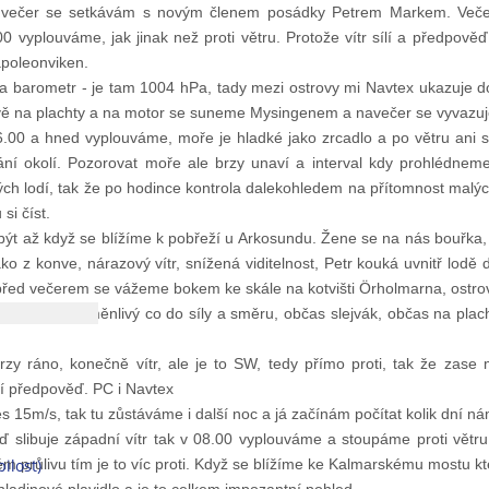
odvečer se setkávám s novým členem posádky Petrem Markem. Večer
00 vyplouváme, jak jinak než proti větru. Protože vítr sílí a předpově
poleonviken.
 barometr - je tam 1004 hPa, tady mezi ostrovy mi Navtex ukazuje dos
vě na plachty a na motor se suneme Mysingenem a navečer se vyvazuj
6.00 a hned vyplouváme, moře je hladké jako zrcadlo a po větru ani 
ání okolí. Pozorovat moře ale brzy unaví a interval kdy prohlédnem
ch lodí, tak že po hodince kontrola dalekohledem na přítomnost malých l
si číst.
být až když se blížíme k pobřeží u Arkosundu. Žene se na nás bouřka, 
jako z konve, nárazový vítr, snížená viditelnost, Petr kouká uvnitř lod
řed večerem se vážeme bokem ke skále na kotvišti Örholmarna, ostro
kuje, vítr proměnlivý co do síly a směru, občas slejvák, občas na plac
zy ráno, konečně vítr, ale je to SW, tedy přímo proti, tak že zase m
í předpověď. PC i Navtex
 15m/s, tak tu zůstáváme i další noc a já začínám počítat kolik dní nám
ď slibuje západní vítr tak v 08.00 vyplouváme a stoupáme proti větru
ilost)
ém průlivu tím je to víc proti. Když se blížíme ke Kalmarskému mostu 