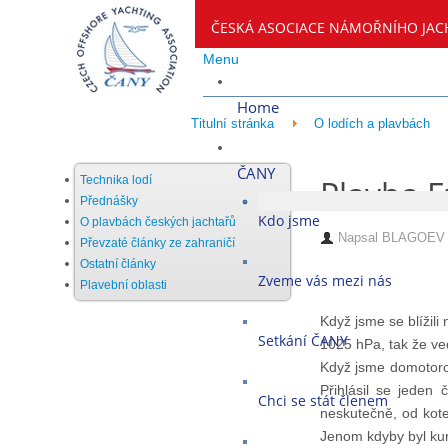
ČESKÁ ASOCIACE NÁMOŘNÍHO JAC
Menu
Home
Titulní stránka
O lodích a plavbách
ČANY
Plavba E
Technika lodí
Přednášky
Kdo jsme
O plavbách českých jachtařů
Napsal
BLAGOEV M
Převzaté články ze zahraničí
Ostatní články
Zveme vás mezi nás
Plavební oblasti
Když jsme se blížili
Setkání ČANY
1025 hPa, tak že ved
Když jsme domotorov
Přihlásil se jeden
Chci se stát členem
neskutečně, od kote
Jenom kdyby byl kur