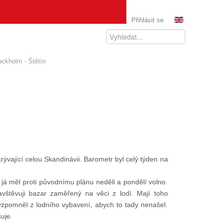
Přihlásit se
ockholm - Štětín
krývající celou Skandinávii. Barometr byl celý týden na
já měl proti původnímu plánu neděli a pondělí volno.
avštěvuji bazar zaměřený na věci z lodí. Mají toho
vzpomněl z lodního vybavení, abych to tady nenašel.
uje.