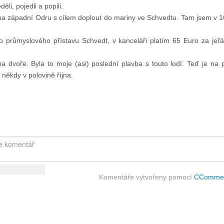
li, pojedli a popili.
na západní Odru s cílem doplout do mariny ve Schvedtu. Tam jsem v 1
o průmyslového přístavu Schvedt, v kanceláři platím 65 Euro za je
í na dvoře. Byla to moje (asi) poslední plavba s touto lodí. Teď je na
někdy v polovině října.
Komentáře vytvořeny pomocí
CComme