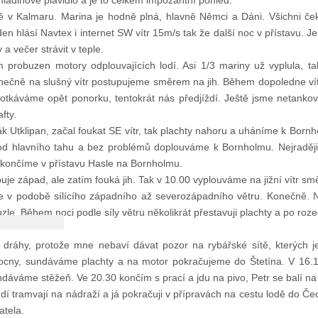
hladinové plavidlo a je to celkem impozantní pohled.
ě v Kalmaru. Marina je hodně plná, hlavně Němci a Dáni. Všichni ček
en hlásí Navtex i internet SW vítr 15m/s tak že další noc v přístavu. J
a večer strávit v teple.
m probuzen motory odplouvajících lodí. Asi 1/3 mariny už vyplula, t
nečně na slušný vítr postupujeme směrem na jih. Během dopoledne vít
otkáváme opět ponorku, tentokrát nás předjíždí. Ještě jsme netanko
fty.
k Utklipan, začal foukat SE vítr, tak plachty nahoru a uháníme k Born
od hlavního tahu a bez problémů doplouváme k Bornholmu. Nejraději 
k končíme v přístavu Hasle na Bornholmu.
buje západ, ale zatím fouká jih. Tak v 10.00 vyplouváme na jižní vítr
 v podobě sílícího západního až severozápadního větru. Konečně. Nast
uzle. Během noci podle síly větru několikrát přestavuji plachty a po ro
é dráhy, protože mne nebaví dávat pozor na rybářské sítě, kterých 
ocny, sundáváme plachty a na motor pokračujeme do Štetína. V 16.1
ndáváme stěžeň. Ve 20.30 končím s prací a jdu na pivo, Petr se balí n
ždí tramvají na nádraží a já pokračuji v přípravách na cestu lodě do Č
atela.