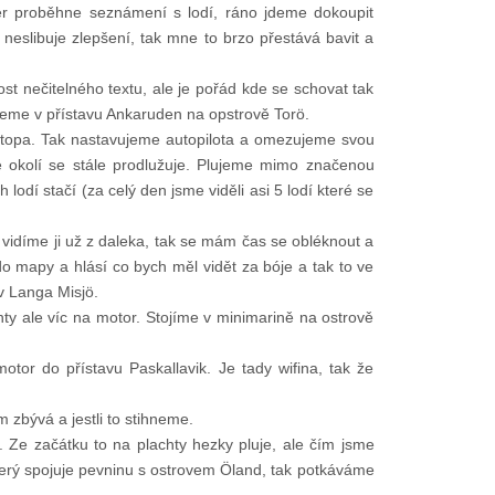
 proběhne seznámení s lodí, ráno jdeme dokoupit
ď neslibuje zlepšení, tak mne to brzo přestává bavit a
t nečitelného textu, ale je pořád kde se schovat tak
eme v přístavu Ankaruden na opstrově Torö.
stopa. Tak nastavujeme autopilota a omezujeme svou
e okolí se stále prodlužuje. Plujeme mimo značenou
odí stačí (za celý den jsme viděli asi 5 lodí které se
vidíme ji už z daleka, tak se mám čas se obléknout a
ě do mapy a hlásí co bych měl vidět za bóje a tak to ve
v Langa Misjö.
hty ale víc na motor. Stojíme v minimarině na ostrově
otor do přístavu Paskallavik. Je tady wifina, tak že
 zbývá a jestli to stihneme.
. Ze začátku to na plachty hezky pluje, ale čím jsme
který spojuje pevninu s ostrovem Öland, tak potkáváme