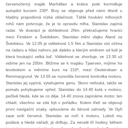
červenočerný maják Marhällan a krátce poté kormidluje
autopilot kurzem 230º. Brzy se objevuje před námi těsně u
hladiny prapodivná nízká oblačnost. Táhlé houkání mlhových
rohů nám potvrzuje, že je to opravdu mlha. Stanislav zapíná
radar. Ve dvanáct je dohlednost 2Nm, překračujeme hranici
mezi Finskem a Švédskem, Stanislav mění vlajku Aland za
Švédskou. Ve 12.05 je viditelnost 1,5 Nm a Stanislav visí očima
na radaru a hlásí nahoru jak daleko a kterým směrem od lodi je
která houkající velká loď. Viditelnost se zhoršuje, ve 13.30 už
vidíme jen na 200m. Blížíme se k majáku Tjaerven, míjíme ho
levobokem a měníme kurs na 210º, mezi Oesterskaer a
Remmargrund. Ve 13.55 se rozsvítila červená kontrolka motoru.
Stanislav jej vypíná, vytahujeme genu. Skoro nefouká, takže se
pomalu pohybujeme vpřed. Stanislav do 14.40 kutá v motoru,
pečlivě hledá, kde se co děje. 14.40 znova zapínáme motor, ten
chladí, všechno se zdá být v pořádku. Kolem třetí se objevují
první navigační znaky, vplouváme do šérové zahrady. Ve čtyři
zase svítí červená. Stanislav se noří k motoru, Luboš mu
podává a hledá nářadí, já driftuju. Za necelé tři hodiny, během