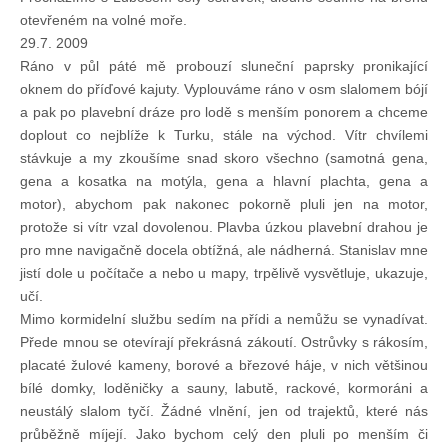
Knihovna
otevřeném na volné moře.
29.7. 2009
Ráno v půl páté mě probouzí sluneční paprsky pronikající
Knihovna
oknem do příďové kajuty. Vyplouváme ráno v osm slalomem bójí
a pak po plavební dráze pro lodě s menším ponorem a chceme
Knihy k prodeji
doplout co nejblíže k Turku, stále na východ. Vítr chvílemi
stávkuje a my zkoušíme snad skoro všechno (samotná gena,
gena a kosatka na motýla, gena a hlavní plachta, gena a
Kontakt
motor), abychom pak nakonec pokorně pluli jen na motor,
protože si vítr vzal dovolenou. Plavba úzkou plavební drahou je
pro mne navigačně docela obtížná, ale nádherná. Stanislav mne
Bazar
jistí dole u počítače a nebo u mapy, trpělivě vysvětluje, ukazuje,
učí.
Mimo kormidelní službu sedím na přídi a nemůžu se vynadívat.
Mé inzeráty
Přede mnou se otevírají překrásná zákoutí. Ostrůvky s rákosím,
placaté žulové kameny, borové a březové háje, v nich většinou
bílé domky, loděničky a sauny, labutě, rackové, kormoráni a
neustálý slalom tyčí. Žádné vlnění, jen od trajektů, které nás
průběžně míjejí. Jako bychom celý den pluli po menším či