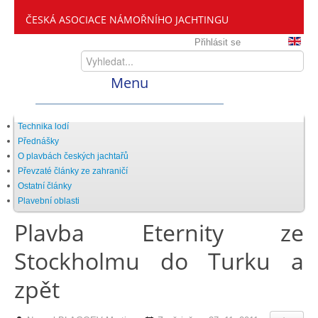
ČESKÁ ASOCIACE NÁMOŘNÍHO JACHTINGU
Přihlásit se
Menu
Home
Technika lodí
Přednášky
O plavbách českých jachtařů
ČANY
Převzaté články ze zahraničí
Ostatní články
Plavební oblasti
Kdo jsme
Plavba Eternity ze
Stockholmu do Turku a
Zveme vás mezi nás
zpět
Setkání ČANY