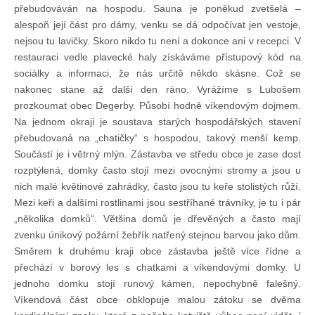
přebudováván na hospodu. Sauna je poněkud zvetšelá –
alespoň její část pro dámy, venku se dá odpočívat jen vestoje,
nejsou tu lavičky. Skoro nikdo tu není a dokonce ani v recepci. V
restauraci vedle plavecké haly získáváme přístupový kód na
sociálky a informaci, že nás určitě někdo skásne. Což se
nakonec stane až další den ráno. Vyrážíme s Lubošem
prozkoumat obec Degerby. Působí hodně víkendovým dojmem.
Na jednom okraji je soustava starých hospodářských stavení
přebudovaná na „chatičky“ s hospodou, takový menší kemp.
Součástí je i větrný mlýn. Zástavba ve středu obce je zase dost
rozptýlená, domky často stojí mezi ovocnými stromy a jsou u
nich malé květinové zahrádky, často jsou tu keře stolistých růží.
Mezi keři a dalšími rostlinami jsou sestříhané trávníky, je tu i pár
„několika domků“. Většina domů je dřevěných a často mají
zvenku únikový požární žebřík natřený stejnou barvou jako dům.
Směrem k druhému kraji obce zástavba ještě více řídne a
přechází v borový les s chatkami a víkendovými domky. U
jednoho domku stojí runový kámen, nepochybně falešný.
Víkendová část obce obklopuje malou zátoku se dvěma