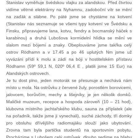
Stanislav vyměňuje švédskou vlajku za alandskou. Před čtvrtou
Technika lodí
vidíme větrné elektrárny na Nyhamnu, zadoboční vítr se mění
na zaďák a slábne. Po páté jsme se chystáme na kotvení
(Stanislav nás seznamuje se všemi typy kotvení ve Švédsku a
Přednášky
Finsku, připravujeme lana, kotvu, fendry a bocmanský háček s
karabinou) a druhá Lubošova kormidelní hlídka se mění ve
slalom mezi bójemi a znaky. Obeplouváme jsme takřka celý
O plavbách českých jachtařů
ostrov Rödhamn a v 17.45 a po 46 uplutých Nm jsme už
vyvázáni přídí k molu a zádí na bóji v hostitelském přístavu
Převzaté články ze zahraničí
Rödhamn (59º 59,1 N, 020º 06,4 E , platili jsme 15 Eur) na
Alandských ostrovech.
Je tu dost plno, jeden motorák se přesunuje a nechává nám
Ostatní články
místo u mola. Na ostrůvku z červené žuly, porostlém borovicemi,
jalovcem, borůvčím, mechy a lišejníky, je jen několik domků.
Plavební oblasti
Maličké muzeum, recepce a hospoda zároveň (10 – 21 hod),
klubovna místního jachtařského klubu, sauna za příplatek (ale
na pořadník, takže jsme ji vynechali), suché záchody, tři domky
Fotogalerie
pro obsluhu dřívějšího radiomajáku slouží jako ubytování.
Zrovna tam byla partička studentů na sportovním pobytu.
Procházíme s Lubošem celý ostrůvek, dlouho sedíme na břehu