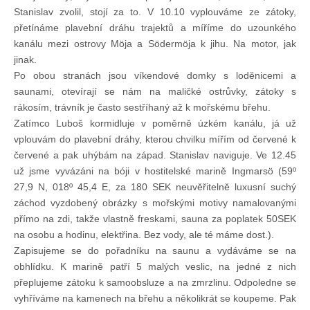
Stanislav zvolil, stojí za to. V 10.10 vyplouváme ze zátoky,
přetínáme plavební dráhu trajektů a míříme do uzounkého
kanálu mezi ostrovy Möja a Södermöja k jihu. Na motor, jak
jinak.
Po obou stranách jsou víkendové domky s loděnicemi a
saunami, otevírají se nám na maličké ostrůvky, zátoky s
rákosím, trávník je často sestříhaný až k mořskému břehu.
Zatímco Luboš kormidluje v poměrně úzkém kanálu, já už
vplouvám do plavební dráhy, kterou chvilku mířím od červené k
červené a pak uhýbám na západ. Stanislav naviguje. Ve 12.45
už jsme vyvázáni na bóji v hostitelské marině Ingmarsö (59º
27,9 N, 018º 45,4 E, za 180 SEK neuvěřitelně luxusní suchý
záchod vyzdobený obrázky s mořskými motivy namalovanými
přímo na zdi, takže vlastně freskami, sauna za poplatek 50SEK
na osobu a hodinu, elektřina. Bez vody, ale té máme dost.).
Zapisujeme se do pořadníku na saunu a vydáváme se na
obhlídku. K marině patří 5 malých veslic, na jedné z nich
přeplujeme zátoku k samoobsluze a na zmrzlinu. Odpoledne se
vyhříváme na kamenech na břehu a několikrát se koupeme. Pak