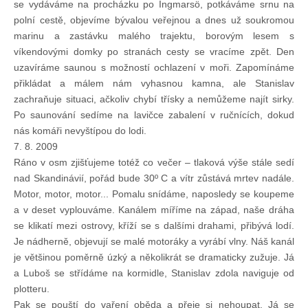
se vydáváme na procházku po Ingmarsö, potkáváme srnu na
polní cestě, objevíme bývalou veřejnou a dnes už soukromou
marinu a zastávku malého trajektu, borovým lesem s
víkendovými domky po stranách cesty se vracíme zpět. Den
uzavíráme saunou s možností ochlazení v moři. Zapomínáme
přikládat a málem nám vyhasnou kamna, ale Stanislav
zachraňuje situaci, ačkoliv chybí třísky a nemůžeme najít sirky.
Po saunování sedíme na lavičce zabalení v ručnících, dokud
nás komáři nevyštípou do lodi.
7. 8. 2009
Ráno v osm zjišťujeme totéž co večer – tlaková výše stále sedí
nad Skandinávií, pořád bude 30º C a vítr zůstává mrtev nadále.
Motor, motor, motor... Pomalu snídáme, naposledy se koupeme
a v deset vyplouváme. Kanálem míříme na západ, naše dráha
se klikatí mezi ostrovy, kříží se s dalšími drahami, přibývá lodí.
Je nádherně, objevují se malé motoráky a vyrábí vlny. Náš kanál
je většinou poměrně úzký a několikrát se dramaticky zužuje. Já
a Luboš se střídáme na kormidle, Stanislav zdola naviguje od
plotteru.
Pak se pouští do vaření oběda a přeje si nehoupat. Já se