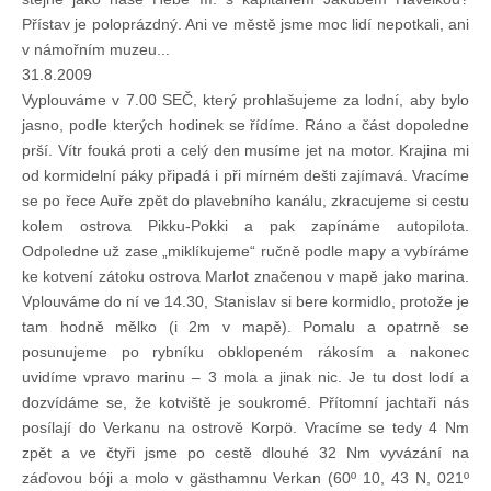
Přístav je poloprázdný. Ani ve městě jsme moc lidí nepotkali, ani
v námořním muzeu...
31.8.2009
Vyplouváme v 7.00 SEČ, který prohlašujeme za lodní, aby bylo
jasno, podle kterých hodinek se řídíme. Ráno a část dopoledne
prší. Vítr fouká proti a celý den musíme jet na motor. Krajina mi
od kormidelní páky připadá i při mírném dešti zajímavá. Vracíme
se po řece Auře zpět do plavebního kanálu, zkracujeme si cestu
kolem ostrova Pikku-Pokki a pak zapínáme autopilota.
Odpoledne už zase „miklíkujeme“ ručně podle mapy a vybíráme
ke kotvení zátoku ostrova Marlot značenou v mapě jako marina.
Vplouváme do ní ve 14.30, Stanislav si bere kormidlo, protože je
tam hodně mělko (i 2m v mapě). Pomalu a opatrně se
posunujeme po rybníku obklopeném rákosím a nakonec
uvidíme vpravo marinu – 3 mola a jinak nic. Je tu dost lodí a
dozvídáme se, že kotviště je soukromé. Přítomní jachtaři nás
posílají do Verkanu na ostrově Korpö. Vracíme se tedy 4 Nm
zpět a ve čtyři jsme po cestě dlouhé 32 Nm vyvázání na
záďovou bóji a molo v gästhamnu Verkan (60º 10, 43 N, 021º