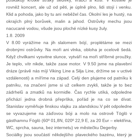
poskakují krotké straky šedivky, vrabci a kosi. V kostele je
rovněž koncert, ale už od pěti, je úplně plno, lidi stojí i venku.
Klid a pohoda, jako by tu ani neběžel čas. Okolní les je hustý, na
okrajích plný borůvek, malin a jahod. Ostrůvky mechu jsou
nacucané vodou, všude jsou ploché nízké kusy žuly.
1.8. 2009
V 8.00 vyrážíme na jih slalomem bójí, proplétáme se mezi
drobnými ostrůvky. Na moři ani vlnka, obloha je ocelově šedá.
Když chvilkami vysvitne slunce, vytváří na moři stříbrné proužky.
Je teplo, vítr nikde, takže zase motor. V 9.50 jsme na plavební
dráze (právě nás míjí Viking Line a Silja Line, držíme se v uctivé
vzdálenosti) a míříme na západ. Celý den plujeme od patníku k
patníku, na značení jsme si už celkem zvykli, takže je to bez
zádrhelů a zmatků na kormidle. Čas rychle utíká, odpoledne
přichází jedna drobná přeprška, pořád je na co se dívat.
Stanislav vyměňuje finskou vlajku za alandskou.V pět odpoledne
se vyvazujeme na záďovou bóji a molo na ostrově Töglö v
gästhamnu Föglö (60º 01,8N, 020º 22,9 E, za 20 Eur – elektřina,
WC, sprcha, sauna, bez internetu) ve městečku Degerby.
Sociálky jsou součástí někdejšího plaveckého bazénu, který je