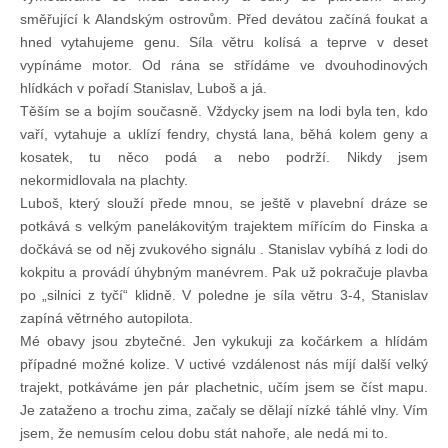
směřující k Alandským ostrovům. Před devátou začíná foukat a
hned vytahujeme genu. Síla větru kolísá a teprve v deset
Pohár mistrů
vypínáme motor. Od rána se střídáme ve dvouhodinových
hlídkách v pořadí Stanislav, Luboš a já.
Osobnost roku
Těším se a bojím současně. Vždycky jsem na lodi byla ten, kdo
vaří, vytahuje a uklízí fendry, chystá lana, běhá kolem geny a
kosatek, tu něco podá a nebo podrží. Nikdy jsem
Mezinárodní pohár
nekormidlovala na plachty.
Luboš, který slouží přede mnou, se ještě v plavební dráze se
potkává s velkým panelákovitým trajektem mířícím do Finska a
Modrá stuha
dočkává se od něj zvukového signálu . Stanislav vybíhá z lodi do
kokpitu a provádí úhybným manévrem. Pak už pokračuje plavba
Pohárové závody
po „silnici z tyčí“ klidně. V poledne je síla větru 3-4, Stanislav
zapíná větrného autopilota.
Mé obavy jsou zbytečné. Jen vykukuji za kočárkem a hlídám
Kvízy
případné možné kolize. V uctivé vzdálenost nás míjí další velký
trajekt, potkáváme jen pár plachetnic, učím jsem se číst mapu.
Je zataženo a trochu zima, začaly se dělají nízké táhlé vlny. Vím
O lodích a plavbách
jsem, že nemusím celou dobu stát nahoře, ale nedá mi to.