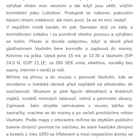
vyhýbat vlnám moc neumím a tak když jsou větší, vrážím
kormidelní páku Lubošovi. Postupně se nakonec pokouším
házení vlnami zvládnout, ale mám pocit, že se mi moc nedaří.
V nejužším místě kanálu mi pak Stanislav stojí za zády a
kormidlování zvládnu i za poměrně silného provozu a vyhýbání
se lodím. Přesto si docela oddychnu, když si těsně před
gästhamnem Vaxholm bere kormidlo a zaplouvá do mariny.
Kotvíme na ježka. Upluli jsme 15 mil, je 13.30 a Vaxholm (59º
24,0 N, 018º 21,1E, za 260 SEK voda, elektřina, sociálky bez
sauny, internet v ceně) je náš.
Míříme na přívoz a do muzea v pevnosti Vaxholm, kde se
dovídáme o švédské obraně před nepřáteli od středověku do
současnosti. Muzeum je plné figurin dělostřelců a dnešních
vojáků, modelů minových zátarasů, velínů a pevnostní obrany.
Zajímavé. Jako obvykle setrváváme v muzeu takřka do
zavíračky, vracíme se do mariny a po večeři procházíme město
Vaxholm. Podle mapy z infocentra míříme ke zbytkům pobřežní
baterie chránící pevnost na ostrůvku, ke staré hasičské zbrojnici
a kostelu z roku 1893 se hřbitovem a mezi nejstaršími domky ve