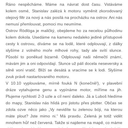
Ráno nespěcháme. Máme na návrat dost času. Vstáváme
kolem osmé, Stanislav zalézá k motoru vyměnit zkorodovaný
olejový filtr za nový a nás posílá na procházku na ostrov. Ani nás
nemusí přemlouvat, pomoci mu neumíme.
Ostrov Rödlöga je maličký, obejdeme ho za necelou půlhodinu
kolem dokola. Usedáme na kamenu nedaleko jediné přístupové
cesty k ostrovu, díváme se na lodě, které odplouvají, z dálky
slyšíme z volného moře mlhové rohy, tady ale svítí slunce.
Působí to poněkud bizarně. Odplouvají naši němečtí známí,
mávám jim a oni odpovídají. Slunce už pálí docela neseversky a
silně voní vratič. Blíží se desátá a vracíme se k lodi. Slyšíme
zvuk právě nastartovaného motoru.
V 10.10 vyplouváme, mírně fouká N (konečně!), v plavební
dráze vytahujeme genu a vypínáme motor, míříme na jih.
Plujeme rychlostí 2-3 uzle a cíl není daleko. Já a Luboš hledíme
do mapy, Stanislav nás hlídá pro jistotu přes plotter. Občas se
zdola ozve něco jako „Vy nevidíte tu zelenou bóji, na kterou
máte plout? Jste mimo ni.“ Má pravdu. Zelená je totiž vidět
mnohem hůř než červená. Takže si najdeme na mapě, co máme