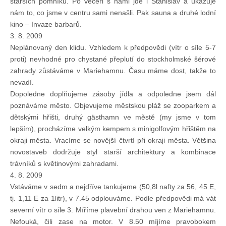
starších pomníků. Po večeři s námi jde i Stanislav a ukazuje
nám to, co jsme v centru sami nenašli. Pak sauna a druhé lodní
kino – Invaze barbarů.
3. 8. 2009
Neplánovaný den klidu. Vzhledem k předpovědi (vítr o síle 5-7
proti) nevhodné pro chystané přeplutí do stockholmské šérové
zahrady zůstáváme v Mariehamnu. Času máme dost, takže to
nevadí.
Dopoledne doplňujeme zásoby jídla a odpoledne jsem dál
poznáváme město. Objevujeme městskou pláž se zooparkem a
dětskými hřišti, druhý gästhamn ve městě (my jsme v tom
lepším), procházíme velkým kempem s minigolfovým hřištěm na
okraji města. Vracíme se novější čtvrtí při okraji města. Většina
novostaveb dodržuje styl starší architektury a kombinace
trávníků s květinovými zahradami.
4. 8. 2009
Vstáváme v sedm a nejdříve tankujeme (50,8l nafty za 56, 45 E,
tj. 1,11 E za 1litr), v 7.45 odplouváme. Podle předpovědi má vát
severní vítr o síle 3. Míříme plavební drahou ven z Mariehamnu.
Nefouká, čili zase na motor. V 8.50 míjíme pravobokem