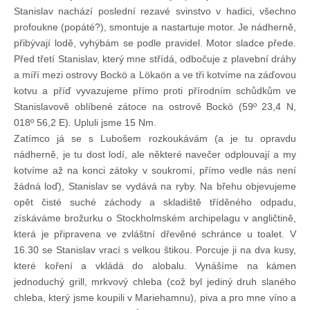
Stanislav nachází poslední rezavé svinstvo v hadici, všechno
profoukne (popáté?), smontuje a nastartuje motor. Je nádherně,
přibývají lodě, vyhýbám se podle pravidel. Motor sladce přede.
Před třetí Stanislav, který mne střídá, odbočuje z plavební dráhy
a míří mezi ostrovy Bockö a Lökaön a ve tři kotvíme na záďovou
kotvu a příď vyvazujeme přímo proti přírodním schůdkům ve
Stanislavově oblíbené zátoce na ostrově Bockö (59º 23,4 N,
018º 56,2 E). Upluli jsme 15 Nm.
Zatímco já se s Lubošem rozkoukávám (a je tu opravdu
nádherně, je tu dost lodí, ale některé navečer odplouvají a my
kotvíme až na konci zátoky v soukromí, přímo vedle nás není
žádná loď), Stanislav se vydává na ryby. Na břehu objevujeme
opět čisté suché záchody a skladiště tříděného odpadu,
získáváme brožurku o Stockholmském archipelagu v angličtině,
která je připravena ve zvláštní dřevěné schránce u toalet. V
16.30 se Stanislav vrací s velkou štikou. Porcuje ji na dva kusy,
které koření a vkládá do alobalu. Vynášíme na kámen
jednoduchý grill, mrkvový chleba (což byl jediný druh slaného
chleba, který jsme koupili v Mariehamnu), piva a pro mne víno a