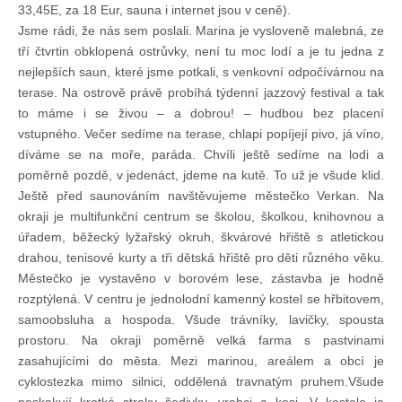
33,45E, za 18 Eur, sauna i internet jsou v ceně).
Jsme rádi, že nás sem poslali. Marina je vysloveně malebná, ze
tří čtvrtin obklopená ostrůvky, není tu moc lodí a je tu jedna z
nejlepších saun, které jsme potkali, s venkovní odpočívárnou na
terase. Na ostrově právě probíhá týdenní jazzový festival a tak
to máme i se živou – a dobrou! – hudbou bez placení
vstupného. Večer sedíme na terase, chlapi popíjejí pivo, já víno,
díváme se na moře, paráda. Chvíli ještě sedíme na lodi a
poměrně pozdě, v jedenáct, jdeme na kutě. To už je všude klid.
Ještě před saunováním navštěvujeme městečko Verkan. Na
okraji je multifunkční centrum se školou, školkou, knihovnou a
úřadem, běžecký lyžařský okruh, škvárové hřiště s atletickou
drahou, tenisové kurty a tři dětská hřiště pro děti různého věku.
Městečko je vystavěno v borovém lese, zástavba je hodně
rozptýlená. V centru je jednolodní kamenný kostel se hřbitovem,
samoobsluha a hospoda. Všude trávníky, lavičky, spousta
prostoru. Na okraji poměrně velká farma s pastvinami
zasahujícími do města. Mezi marinou, areálem a obcí je
cyklostezka mimo silnici, oddělená travnatým pruhem.Všude