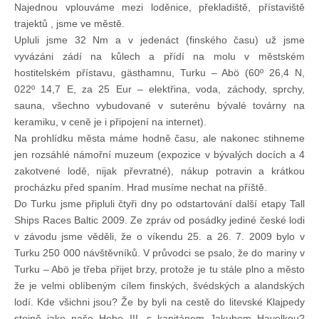
Najednou vplouváme mezi loděnice, překladiště, přístaviště
trajektů , jsme ve městě.
Upluli jsme 32 Nm a v jedenáct (finského času) už jsme
vyvázáni zádí na kůlech a přídí na molu v městském
hostitelském přístavu, gästhamnu, Turku – Abö (60º 26,4 N,
022º 14,7 E, za 25 Eur – elektřina, voda, záchody, sprchy,
sauna, všechno vybudované v suterénu bývalé továrny na
keramiku, v ceně je i připojení na internet).
Na prohlídku města máme hodně času, ale nakonec stihneme
jen rozsáhlé námořní muzeum (expozice v bývalých docích a 4
zakotvené lodě, nijak převratné), nákup potravin a krátkou
procházku před spaním. Hrad musíme nechat na příště.
Do Turku jsme připluli čtyři dny po odstartování další etapy Tall
Ships Races Baltic 2009. Ze zpráv od posádky jediné české lodi
v závodu jsme věděli, že o víkendu 25. a 26. 7. 2009 bylo v
Turku 250 000 návštěvníků. V průvodci se psalo, že do mariny v
Turku – Abö je třeba přijet brzy, protože je tu stále plno a město
že je velmi oblíbeným cílem finských, švédských a alandských
lodí. Kde všichni jsou? Že by byli na cestě do litevské Klajpedy
stejně jako naše Hebe III. s kapitánem Jakubem Havelkou?