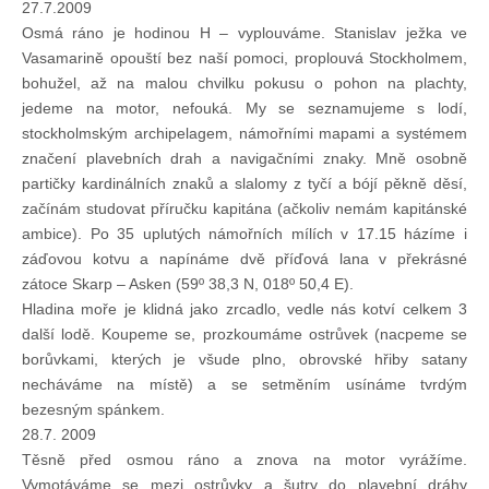
27.7.2009
Doklady osob
Osmá ráno je hodinou H – vyplouváme. Stanislav ježka ve
Vasamarině opouští bez naší pomoci, proplouvá Stockholmem,
Lodě - technika (tech. způsobilost)
bohužel, až na malou chvilku pokusu o pohon na plachty,
jedeme na motor, nefouká. My se seznamujeme s lodí,
stockholmským archipelagem, námořními mapami a systémem
Lodě - registrace
značení plavebních drah a navigačními znaky. Mně osobně
partičky kardinálních znaků a slalomy z tyčí a bójí pěkně děsí,
začínám studovat příručku kapitána (ačkoliv nemám kapitánské
Rádio (MF, HF, VHF)
ambice). Po 35 uplutých námořních mílích v 17.15 házíme i
záďovou kotvu a napínáme dvě příďová lana v překrásné
Kapitánské zkoušky
zátoce Skarp – Asken (59º 38,3 N, 018º 50,4 E).
Hladina moře je klidná jako zrcadlo, vedle nás kotví celkem 3
další lodě. Koupeme se, prozkoumáme ostrůvek (nacpeme se
Ostatní
borůvkami, kterých je všude plno, obrovské hřiby satany
necháváme na místě) a se setměním usínáme tvrdým
bezesným spánkem.
Soutěže a závody
28.7. 2009
Těsně před osmou ráno a znova na motor vyrážíme.
Offshore Cup
Vymotáváme se mezi ostrůvky a šutry do plavební dráhy