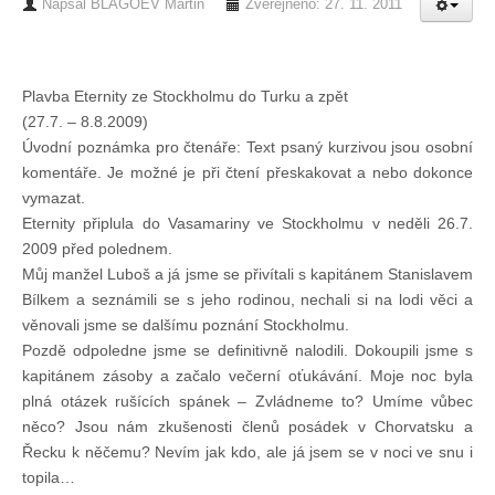
Napsal
BLAGOEV Martin
Zveřejněno: 27. 11. 2011
Chci se stát členem
Plavba Eternity ze Stockholmu do Turku a zpět
Oznámení
(27.7. – 8.8.2009)
Úvodní poznámka pro čtenáře: Text psaný kurzivou jsou osobní
Členské příspěvky
komentáře. Je možné je při čtení přeskakovat a nebo dokonce
vymazat.
Eternity připlula do Vasamariny ve Stockholmu v neděli 26.7.
Dokumenty ke stažení
2009 před polednem.
Můj manžel Luboš a já jsme se přivítali s kapitánem Stanislavem
Bílkem a seznámili se s jeho rodinou, nechali si na lodi věci a
Ochrana osobních údajů
věnovali jsme se dalšímu poznání Stockholmu.
Pozdě odpoledne jsme se definitivně nalodili. Dokoupili jsme s
Legislativa
kapitánem zásoby a začalo večerní oťukávání. Moje noc byla
plná otázek rušících spánek – Zvládneme to? Umíme vůbec
něco? Jsou nám zkušenosti členů posádek v Chorvatsku a
Legislativní proces
Řecku k něčemu? Nevím jak kdo, ale já jsem se v noci ve snu i
topila…