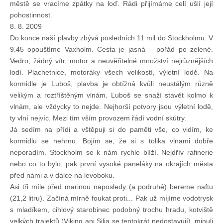
městě se vracíme zpátky na loď. Rádi přijímáme celí ušlí její
pohostinnost.
8. 8. 2009
Do konce naší plavby zbývá posledních 11 mil do Stockholmu. V
9.45 opouštíme Vaxholm. Cesta je jasná – pořád po zelené.
Vedro, žádný vítr, motor a neuvěřitelné množství nejrůznějších
lodí. Plachetnice, motoráky všech velikostí, výletní lodě. Na
kormidle je Luboš, plavba je obtížná kvůli neustálým různě
velikým a roztříštěným vlnám. Luboš se snaží stavět kolmo k
vlnám, ale vždycky to nejde. Nejhorší potvory jsou výletní lodě,
ty vlní nejvíc. Mezi tím vším provozem řádí vodní skútry.
Já sedím na přídi a vštěpuji si do paměti vše, co vidím, ke
kormidlu se nehrnu. Bojím se, že si s tolika vlnami dobře
neporadím. Stockholm se k nám rychle blíží. Nejdřív rafinerie
nebo co to bylo, pak první vysoké paneláky na okrajích města
před námi a v dálce na levoboku.
Asi tři míle před marinou naposledy (a podruhé) bereme naftu
(21,2 litru). Začíná mírně foukat proti... Pak už míjíme vodotrysk
s mladíkem, cihlový starobinec podobný trochu hradu, kotviště
velkých trajektů (Viking ani Silja se tentokrát nedostavují), minuli