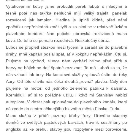
Vytahováním kotvy jsme probudili párek labutí s mladými a
těsně poté nás takřka nehlučně míjí veliký trajekt, panelák
rozsvícený jak lampion. Hladina je úplně klidná, před námi
zpočátku nepřehledná změť tyčí a za nimi se v relativně úzkém
plavebním koridoru šine potichu obrovská rozsvícená masa
kovu. Do toho se pomalu rozednívá. Neskutečný obraz.
Luboš se propletl stezkou mezi tyčemi a zařadil se do plavební
dráhy, mně kapitán poslal spát, ať v kokpitu nepřekážím. Čtu si.
Plujeme na východ, slunce nám vychází přímo před přídí a
barvy na bójích se dají špatně rozeznat. To má Luboš za to, že
nás vzbudil tak brzy. Na konci své služby vplouvá ústím do řeky
Aury. Od této chvíle nás čeká dlouhá „rovná“ plavba. Celý den
plujeme na motor, od jednoho zeleného patníku k dalšímu.
Kormidluji, ať si to pořádně užiju, i když mi Stanislav nabízí
autopilota. V deset pak vplouváme do plavebního kanálu, který
nás vede do centra někdejšího hlavního města Finska, Turku.
Mimo službu z přídě pozoruji břehy řeky. Dřevěné skupiny
domků ve světlých pastelových barvách, trávník sestříhány po
anglicku až ke břehu, stavby jsou rozptýlené mezi borovicemi.