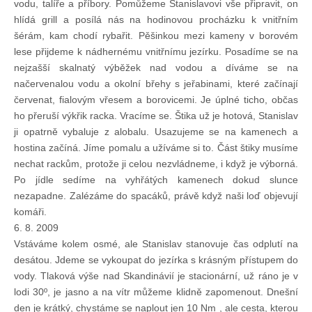
vodu, talíře a příbory. Pomůžeme Stanislavovi vše připravit, on
hlídá grill a posílá nás na hodinovou procházku k vnitřním
šérám, kam chodí rybařit. Pěšinkou mezi kameny v borovém
lese přijdeme k nádhernému vnitřnímu jezírku. Posadíme se na
nejzašší skalnatý výběžek nad vodou a díváme se na
načervenalou vodu a okolní břehy s jeřabinami, které začínají
červenat, fialovým vřesem a borovicemi. Je úplné ticho, občas
ho přeruší výkřik racka. Vracíme se. Štika už je hotová, Stanislav
ji opatrně vybaluje z alobalu. Usazujeme se na kamenech a
hostina začíná. Jíme pomalu a užíváme si to. Část štiky musíme
nechat rackům, protože ji celou nezvládneme, i když je výborná.
Po jídle sedíme na vyhřátých kamenech dokud slunce
nezapadne. Zalézáme do spacáků, právě když naši loď objevují
komáři.
6. 8. 2009
Vstáváme kolem osmé, ale Stanislav stanovuje čas odplutí na
desátou. Jdeme se vykoupat do jezírka s krásným přístupem do
vody. Tlaková výše nad Skandinávií je stacionární, už ráno je v
lodi 30º, je jasno a na vítr můžeme klidně zapomenout. Dnešní
den je krátký, chystáme se naplout jen 10 Nm , ale cesta, kterou