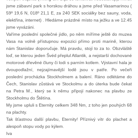
jsme zábavní park s horskou dráhou a jsme před Vasamarinou (
59º 19,6 N, 018º 21,1 E, za 240 SEK sociálky bez sauny, voda,
elektřina, internet) . Hledáme prázdné místo na ježku a ve 12.45
jsme vyvázáni.
Vaříme poslední společné jídlo, po něm míříme ještě do muzea
Vasa na volně přístupnou expozici přímo proti marině, kterou
nám Stanislav doporučuje. Má pravdu, stojí to za to. Obzvláště
loď, se kterou jeden Švéd přeplul Atlantik, a nejstarší dochované
motorové dřevěné čluny či lodi s parním kotlem. Výstavní hala je
dvoupodlažní, nejzajímavější lodě jsou v patře. Po večeři
poslední procházka Stockholmem a balení. Ráno odlétáme do
Čech, Stanislav zůstává ve Stockolmu a do úterka bude čekat
na Petra M., který se k němu připojí nakonec na plavbu ze
Stockholmu do Štětína.
My jsme upluli s Eternity celkem 348 Nm, z toho jen pouhých 68
na plachty.
Tak šťastnou další plavbu, Eternity! Příznivý vítr do plachet a
alespoň stopu vody po kýlem.
Iva