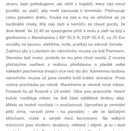
stranu, kam potřebujeme, ale větší z trajektů, který nás minul
později, se otáčí, aby mohl nacouvat k terminálu. Přehrazuje
celou plavební dráhu, houká na nás a my se uklízíme až za
kardinální znaky. Míjí nás zádí a nemůžu se zbavit pocitu, že
dost těsně. Ve 12.45 se vyvazujeme přídí k molu a zádí na bóji v
gästhamnu v Mariehamnu ( 60º 05,9 N, 019º 55,4 E, za 25 Eur
sociálky se saunou, elektřina, voda, pračka) na ostrově Jomala.
Zatímco jdu s Lubošem do námořního muzea na lodi Pommern,
Stanislav ladí motor, protože se mu jeho chod nezdá. Z muzea
přicházíme nadšení s reálnou představou o plavbě velké
nákladní plachetnice trvající více než sto dní. Kamennou budovu
námořního muzea už jsme nestihli kvůli krátké otvíračce. Proto
volíme procházku po městě. Mariehamn je vlastně nové město.
Postavili ho až Rusové v 19.století. Ulice jsou pravoúhlé, hlavní
bulvár rozděluje město na dvě části oddělené širokou alejí.
Město se hodně rozrůstá i v současnosti. Uprostřed je centrální
pěší zóna, narazili jsme i na paneláky – ale se špičatými
střechami, nízké a ukryté mezi borovicemi. Na velkých
trávnících jsou moderní skulptury, některé i vtipné, je tu i dost