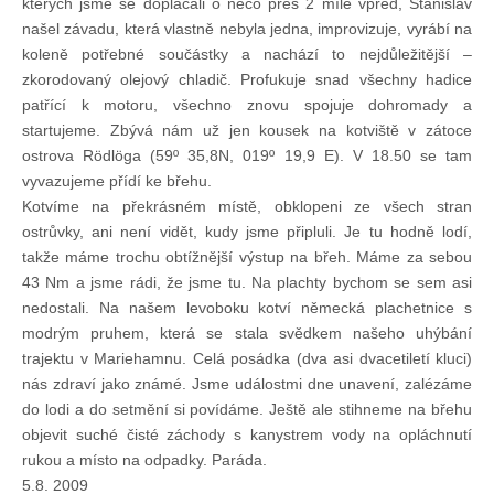
kterých jsme se doplácali o něco přes 2 míle vpřed, Stanislav
našel závadu, která vlastně nebyla jedna, improvizuje, vyrábí na
koleně potřebné součástky a nachází to nejdůležitější –
zkorodovaný olejový chladič. Profukuje snad všechny hadice
patřící k motoru, všechno znovu spojuje dohromady a
startujeme. Zbývá nám už jen kousek na kotviště v zátoce
ostrova Rödlöga (59º 35,8N, 019º 19,9 E). V 18.50 se tam
vyvazujeme přídí ke břehu.
Kotvíme na překrásném místě, obklopeni ze všech stran
ostrůvky, ani není vidět, kudy jsme připluli. Je tu hodně lodí,
takže máme trochu obtížnější výstup na břeh. Máme za sebou
43 Nm a jsme rádi, že jsme tu. Na plachty bychom se sem asi
nedostali. Na našem levoboku kotví německá plachetnice s
modrým pruhem, která se stala svědkem našeho uhýbání
trajektu v Mariehamnu. Celá posádka (dva asi dvacetiletí kluci)
nás zdraví jako známé. Jsme událostmi dne unavení, zalézáme
do lodi a do setmění si povídáme. Ještě ale stihneme na břehu
objevit suché čisté záchody s kanystrem vody na opláchnutí
rukou a místo na odpadky. Paráda.
5.8. 2009