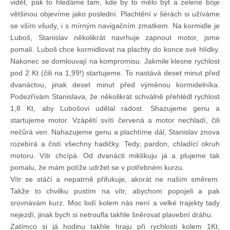
vidět, pak to hledáme tam, kde by to mělo být a zelené bóje
většinou objevíme jako poslední. Plachtění v šérách si užíváme
se vším všudy, i s mírným navigačním zmatkem. Na kormidle je
Luboš, Stanislav několikrát navrhuje zapnout motor, jsme
pomalí. Luboš chce kormidlovat na plachty do konce své hlídky.
Nakonec se domlouvají na kompromisu. Jakmile klesne rychlost
pod 2 Kt (čili na 1,99!) startujeme. To nastává deset minut před
dvanáctou, jinak deset minut před výměnou kormidelníka.
Podezřívám Stanislava, že několikrát schválně přehlédl rychlost
1,8 Kt, aby Lubošovi udělal radost. Shazujeme genu a
startujeme motor. Vzápětí svítí červená a motor nechladí, čili
nečůrá ven. Nahazujeme genu a plachtíme dál, Stanislav znova
rozebírá a čistí všechny hadičky. Tedy, pardon, chladící okruh
motoru. Vítr chcípá. Od dvanácti miklíkuju já a plujeme tak
pomalu, že mám potíže udržet se v potřebném kurzu.
Vítr se stáčí a nepatrně přifukuje, akorát ne naším směrem.
Takže to chvilku pustím na vítr, abychom popojeli a pak
srovnávám kurz. Moc lodí kolem nás není a velké trajekty tady
nejezdí, jinak bych si netroufla takhle šněrovat plavební dráhu.
Zatímco si já hodinu takhle hraju při rychlosti kolem 1Kt,