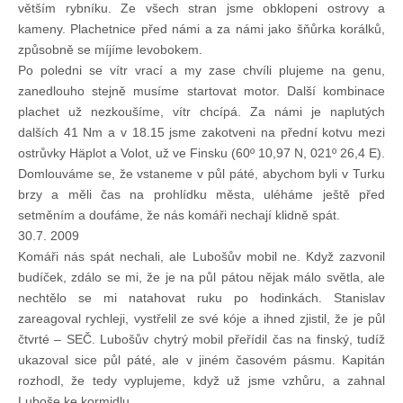
větším rybníku. Ze všech stran jsme obklopeni ostrovy a
kameny. Plachetnice před námi a za námi jako šňůrka korálků,
způsobně se míjíme levobokem.
Po poledni se vítr vrací a my zase chvíli plujeme na genu,
zanedlouho stejně musíme startovat motor. Další kombinace
plachet už nezkoušíme, vítr chcípá. Za námi je naplutých
dalších 41 Nm a v 18.15 jsme zakotveni na přední kotvu mezi
ostrůvky Häplot a Volot, už ve Finsku (60º 10,97 N, 021º 26,4 E).
Domlouváme se, že vstaneme v půl páté, abychom byli v Turku
brzy a měli čas na prohlídku města, uléháme ještě před
setměním a doufáme, že nás komáři nechají klidně spát.
30.7. 2009
Komáři nás spát nechali, ale Lubošův mobil ne. Když zazvonil
budíček, zdálo se mi, že je na půl pátou nějak málo světla, ale
nechtělo se mi natahovat ruku po hodinkách. Stanislav
zareagoval rychleji, vystřelil ze své kóje a ihned zjistil, že je půl
čtvrté – SEČ. Lubošův chytrý mobil přeřídil čas na finský, tudíž
ukazoval sice půl páté, ale v jiném časovém pásmu. Kapitán
rozhodl, že tedy vyplujeme, když už jsme vzhůru, a zahnal
Luboše ke kormidlu.