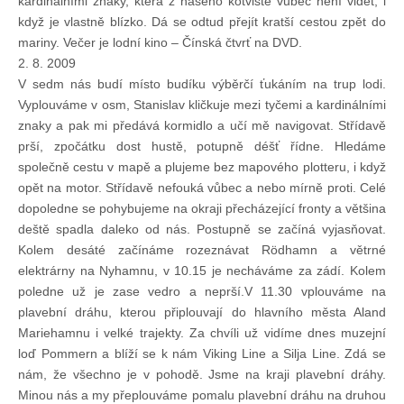
kardinálními znaky, která z našeho kotviště vůbec není vidět, i
když je vlastně blízko. Dá se odtud přejít kratší cestou zpět do
mariny. Večer je lodní kino – Čínská čtvrť na DVD.
2. 8. 2009
V sedm nás budí místo budíku výběrčí ťukáním na trup lodi.
Vyplouváme v osm, Stanislav kličkuje mezi tyčemi a kardinálními
znaky a pak mi předává kormidlo a učí mě navigovat. Střídavě
prší, zpočátku dost hustě, potupně déšť řídne. Hledáme
společně cestu v mapě a plujeme bez mapového plotteru, i když
opět na motor. Střídavě nefouká vůbec a nebo mírně proti. Celé
dopoledne se pohybujeme na okraji přecházející fronty a většina
deště spadla daleko od nás. Postupně se začíná vyjasňovat.
Kolem desáté začínáme rozeznávat Rödhamn a větrné
elektrárny na Nyhamnu, v 10.15 je necháváme za zádí. Kolem
poledne už je zase vedro a neprší.V 11.30 vplouváme na
plavební dráhu, kterou připlouvají do hlavního města Aland
Mariehamnu i velké trajekty. Za chvíli už vidíme dnes muzejní
loď Pommern a blíží se k nám Viking Line a Silja Line. Zdá se
nám, že všechno je v pohodě. Jsme na kraji plavební dráhy.
Minou nás a my přeplouváme pomalu plavební dráhu na druhou