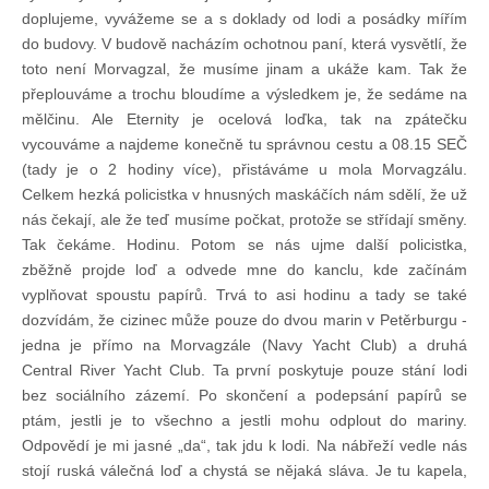
doplujeme, vyvážeme se a s doklady od lodi a posádky mířím
do budovy. V budově nacházím ochotnou paní, která vysvětlí, že
toto není Morvagzal, že musíme jinam a ukáže kam. Tak že
přeplouváme a trochu bloudíme a výsledkem je, že sedáme na
mělčinu. Ale Eternity je ocelová loďka, tak na zpátečku
vycouváme a najdeme konečně tu správnou cestu a 08.15 SEČ
(tady je o 2 hodiny více), přistáváme u mola Morvagzálu.
Celkem hezká policistka v hnusných maskáčích nám sdělí, že už
nás čekají, ale že teď musíme počkat, protože se střídají směny.
Tak čekáme. Hodinu. Potom se nás ujme další policistka,
zběžně projde loď a odvede mne do kanclu, kde začínám
vyplňovat spoustu papírů. Trvá to asi hodinu a tady se také
dozvídám, že cizinec může pouze do dvou marin v Petěrburgu -
jedna je přímo na Morvagzále (Navy Yacht Club) a druhá
Central River Yacht Club. Ta první poskytuje pouze stání lodi
bez sociálního zázemí. Po skončení a podepsání papírů se
ptám, jestli je to všechno a jestli mohu odplout do mariny.
Odpovědí je mi jasné „da“, tak jdu k lodi. Na nábřeží vedle nás
stojí ruská válečná loď a chystá se nějaká sláva. Je tu kapela,