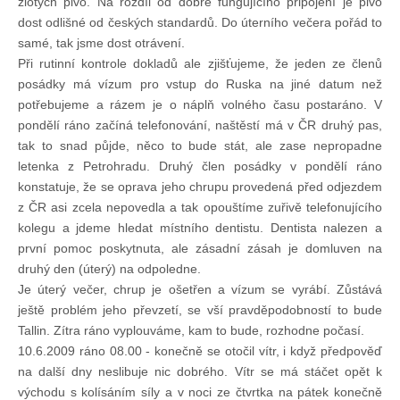
zlotých pivo. Na rozdíl od dobře fungujícího připojení je pivo
dost odlišné od českých standardů. Do úterního večera pořád to
samé, tak jsme dost otrávení.
Pohár mistrů
Při rutinní kontrole dokladů ale zjišťujeme, že jeden ze členů
posádky má vízum pro vstup do Ruska na jiné datum než
Osobnost roku
potřebujeme a rázem je o náplň volného času postaráno. V
pondělí ráno začíná telefonování, naštěstí má v ČR druhý pas,
tak to snad půjde, něco to bude stát, ale zase nepropadne
Mezinárodní pohár
letenka z Petrohradu. Druhý člen posádky v pondělí ráno
konstatuje, že se oprava jeho chrupu provedená před odjezdem
Modrá stuha
z ČR asi zcela nepovedla a tak opouštíme zuřivě telefonujícího
kolegu a jdeme hledat místního dentistu. Dentista nalezen a
první pomoc poskytnuta, ale zásadní zásah je domluven na
Pohárové závody
druhý den (úterý) na odpoledne.
Je úterý večer, chrup je ošetřen a vízum se vyrábí. Zůstává
ještě problém jeho převzetí, se vší pravděpodobností to bude
Kvízy
Tallin. Zítra ráno vyplouváme, kam to bude, rozhodne počasí.
10.6.2009 ráno 08.00 - konečně se otočil vítr, i když předpověď
O lodích a plavbách
na další dny neslibuje nic dobrého. Vítr se má stáčet opět k
východu s kolísáním síly a v noci ze čtvrtka na pátek konečně