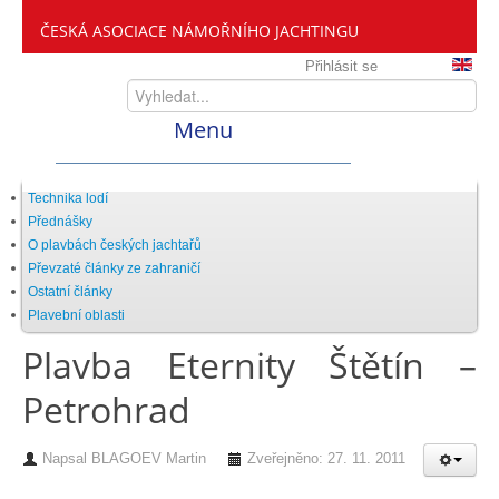
ČESKÁ ASOCIACE NÁMOŘNÍHO JACHTINGU
Přihlásit se
Menu
Home
Technika lodí
Přednášky
O plavbách českých jachtařů
ČANY
Převzaté články ze zahraničí
Ostatní články
Plavební oblasti
Kdo jsme
Plavba Eternity Štětín –
Petrohrad
Zveme vás mezi nás
Napsal
BLAGOEV Martin
Zveřejněno: 27. 11. 2011
Setkání ČANY