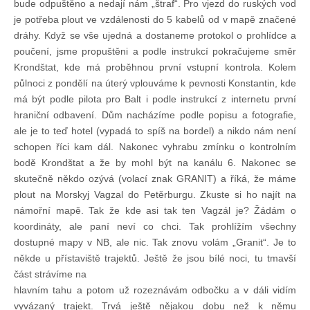
bude odpuštěno a nedají nám „štraf“. Pro vjezd do ruských vod
je potřeba plout ve vzdálenosti do 5 kabelů od v mapě značené
dráhy. Když se vše ujedná a dostaneme protokol o prohlídce a
poučení, jsme propuštěni a podle instrukcí pokračujeme směr
Krondštat, kde má proběhnou první vstupní kontrola. Kolem
půlnoci z pondělí na úterý vplouváme k pevnosti Konstantin, kde
má být podle pilota pro Balt i podle instrukcí z internetu první
hraniční odbavení. Dům nacházíme podle popisu a fotografie,
ale je to teď hotel (vypadá to spíš na bordel) a nikdo nám není
schopen říci kam dál. Nakonec vyhrabu zmínku o kontrolním
bodě Krondštat a že by mohl být na kanálu 6. Nakonec se
skutečně někdo ozývá (volací znak GRANIT) a říká, že máme
plout na Morskyj Vagzal do Petěrburgu. Zkuste si ho najít na
námořní mapě. Tak že kde asi tak ten Vagzál je? Žádám o
koordináty, ale paní neví co chci. Tak prohlížím všechny
dostupné mapy v NB, ale nic. Tak znovu volám „Granit“. Je to
někde u přístaviště trajektů. Ještě že jsou bílé noci, tu tmavší
část strávíme na
hlavním tahu a potom už rozeznávám odbočku a v dáli vidím
vyvázaný trajekt. Trvá ještě nějakou dobu než k němu