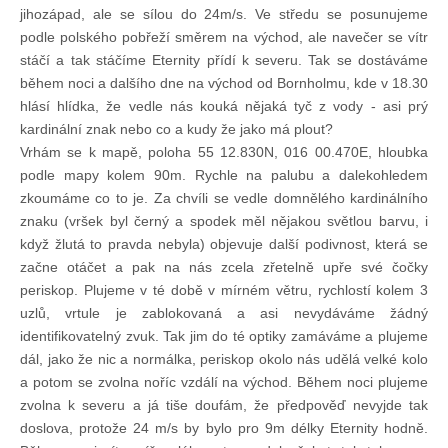
jihozápad, ale se sílou do 24m/s. Ve středu se posunujeme
Technika lodí
podle polského pobřeží směrem na východ, ale navečer se vítr
stáčí a tak stáčíme Eternity přídí k severu. Tak se dostáváme
během noci a dalšího dne na východ od Bornholmu, kde v 18.30
Přednášky
hlásí hlídka, že vedle nás kouká nějaká tyč z vody - asi prý
kardinální znak nebo co a kudy že jako má plout?
O plavbách českých jachtařů
Vrhám se k mapě, poloha 55 12.830N, 016 00.470E, hloubka
podle mapy kolem 90m. Rychle na palubu a dalekohledem
zkoumáme co to je. Za chvíli se vedle domnělého kardinálního
Převzaté články ze zahraničí
znaku (vršek byl černý a spodek měl nějakou světlou barvu, i
když žlutá to pravda nebyla) objevuje další podivnost, která se
začne otáčet a pak na nás zcela zřetelně upře své čočky
Ostatní články
periskop. Plujeme v té době v mírném větru, rychlostí kolem 3
uzlů, vrtule je zablokovaná a asi nevydáváme žádný
Plavební oblasti
identifikovatelný zvuk. Tak jim do té optiky zamáváme a plujeme
dál, jako že nic a normálka, periskop okolo nás udělá velké kolo
a potom se zvolna noříc vzdálí na východ. Během noci plujeme
Fotogalerie
zvolna k severu a já tiše doufám, že předpověď nevyjde tak
doslova, protože 24 m/s by bylo pro 9m délky Eternity hodně.