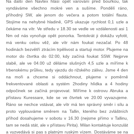
Na další den Navtex hlásí opět varování před bouřkou, tak
vyndáváme všechno mokré ven a sušíme. Pondělí ráno,
příhodný SW, ale jenom do večera a potom totální flauta.
Stojíme na nehybné hladině, GPS ukazuje rychlost 0,1 uzle a
čekáme na vítr. Ve středu v 18.30 se vedle ve vzdálenosti asi 1
Nm od nás vynořuje opět ponorka. Tentokrát ji dokážu vyfotit,
má venku celou věž, ale vítr nám foukat nezačal. Po 48
hodinách bezvětří ztrácím trpělivost a startuji motor. Plujeme na
motor do čtvrtka do 02:00, kdy začíná foukat SSW. Nejprve
slabě, ale ve 04.00 už děláme slušných 4,5 uzle a míříme k
Irbenskému průlivu, tedy vjezdu do rižského zálivu. Jsme 4 den
na moři a chceme si oddáchnout, plujeme v poměrně
frekventované oblasti a systém 2hodiny hlídka a 4 hodiny
odpočinek se začíná projevovat. Míříme k ostrovu Abruka a
přístavu Kuressare, kde se ve čtvrtek ve 20.00 vyvazujeme.
Ráno se nechce vstávat, ale vítr má ten správný směr i sílu a
proto vyplouváme směrem na Tallin, kterého bez zvláštních
příhod dosahujeme v sobotu v 16.30 (nejsme přímo v Tallinu,
tam se nedá stát, ale v přístavu Pirita). Milan kontaktuje konzulát
a vyzvedává si pas s platným ruským vízem. Dostáváme se na