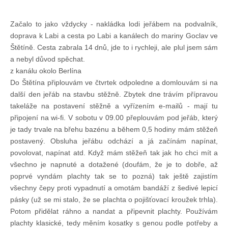
Chci se stát členem
Začalo to jako vždycky - nakládka lodi jeřábem na podvalník,
doprava k Labi a cesta po Labi a kanálech do mariny Goclav ve
Štětíně. Cesta zabrala 14 dnů, jde to i rychleji, ale plul jsem sám
Oznámení
a nebyl důvod spěchat.
z kanálu okolo Berlína
Členské příspěvky
Do Štětína připlouvám ve čtvrtek odpoledne a domlouvám si na
další den jeřáb na stavbu stěžně. Zbytek dne trávím přípravou
takeláže na postavení stěžně a vyřízením e-mailů - mají tu
Dokumenty ke stažení
připojení na wi-fi. V sobotu v 09.00 přeplouvám pod jeřáb, který
je tady trvale na břehu bazénu a během 0,5 hodiny mám stěžeň
Ochrana osobních údajů
postavený. Obsluha jeřábu odchází a já začínám napínat,
povolovat, napínat atd. Když mám stěžeň tak jak ho chci mít a
všechno je napnuté a dotažené (doufám, že je to dobře, až
Legislativa
poprvé vyndám plachty tak se to pozná) tak ještě zajistím
všechny čepy proti vypadnutí a omotám bandáží z šedivé lepicí
pásky (už se mi stalo, že se plachta o pojišťovací kroužek trhla).
Legislativní proces
Potom přidělat ráhno a nandat a připevnit plachty. Používám
plachty klasické, tedy měním kosatky s genou podle potřeby a