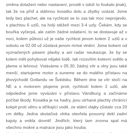
změna dotažení nebo nastavení, prostě v údolí to foukalo jinak),
tak že na příď a stáhnou kosatku dolu a zbytky uvázat. Jsme
tedy bez plachet, ale na rychlosti se to zas tak moc neprojevilo,
s plachtou 6 uzlů, na holý stěžeň mezi 3-4 uzly. Čekám, kdy se
bouřka vyčerpá, ale zatím žádné oslabení, to se dostavuje až v
noci, kolem půlnoci už je naše rychlost jenom kolem 2 uzlů a v
sobotu ve 02.00 už zůstává jenom mrtvé vlnění. Jsme bokem od
vyznačených pásem plavby a ani radar neukazuje, že by se
kolem měli pohybovat nějaké lodě, tak rozsvítím kotevní světlo a
jdeme si lehnout. Vstáváme v 05.30, žádný vítr a vlny jsou také
menší, startujeme motor a suneme se do malého přístavu na
jihovýchodě Gotlandu ve Švédsku. Během dne se vítr stočí na
NE a s motorem plujeme proti, rychlostí kolem 2 uzlů, ale
odpoledne jsme vyvázáni v přístavu Vändburg a začínáme
počítat škody. Kosatka je na hadry, jsou utrhané plachty chránící
kokpit proti větru a stříkající vodě, ze státní vlajky zůstalo cca 20
cm délky. Jedna skotačivá vlnka otevřela posuvný dekl zadní
kajuty a vnikla dovnitř. Jindřich, který tam zrovna spal má
všechno mokré a matrace jsou jako houba.