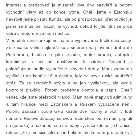
internet a předpověď je mizerná: dva dny bezvětří a potom
východní větry až do konce týdne. Chtěli jsme v Estonsku
navštívit ještě přístav Kunda, ale po prostudování předpovědí je
jasné že musíme mazat na východ, dokud to jde, dřít se proti
větru s motorem se nám nechce.
V pondělí ráno tankujeme naftu a vyplouváme k cíli naší cesty.
Ze začátku volím nejkratší kurz směrem na plavební dráhu do
Petrohradu, hladina je jako zrcadlo, motor brumlá, autopilot
kormidluje a tak se dostáváme k ostrovu Gogland a
pokračujeme podle vyznačené plavební dráhy. Mám zapnutou
vysílačku na kanále 16 a čekám, kdy se ozve ruská pobřežní
stráž. Ta se skutečně ozývá a ne jen vysílačkou, ale vysílá
kontrolní plavidlo. Potom proběhne kontrola a zápis. Chtějí
vědět, kde jsme překročili hranici. Mám nové mapy od admirality
a tam hranice mezi Estonskem a Ruskem vyznačená není.
Polohu zanáším podle GPS každé dvě hodiny a plotr v lodi
nemám. Rusové debatují se svou mateřskou lodí (k nám připluli
na gumáku) a nakonec nám do mapy vyznačí kde asi je hranice,
řeknou, že jsme sice jeli trochu bokem, ale že nám pro tentokrát