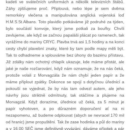
kadeti ve svátečních uniformách a několik televizních štábů.
Záhy zjišťujeme proč. Připlouvá, nebo lépe je sem dvěma
remorkéry vlečena a manipulována anglická vojenská loď
H.M.S.St.Albans. Toto plavidlo potkáváme již podruhé za týden,
bylo součástí konvoje, který jsme potkali za bouřky. Chvíli
zevlujeme, ale když se začnou papaláši plácat po ramenech, tak
vyrážíme do mariny CRYC. Plavba trvá asi 1,5 hodiny a na konci
cesty chybí plavební znaky, které by tam podle mapy měli být.
Tak to odhadneme a vplouváme bez úhony do bazénu přístavu.
Již zdálky nám ochotný chlapík ukazuje, kde máme přistát, ale
jaké je naše rozčarování, když nám oznamuje, že na nás čeká,
protože volali z Morvagzála že nám chybí jeden papír a že
máme připlout zpátky. Dokonce se spojí s dotyčnou úřednicí a
pokouší se vyjednat, že by nás tam odvezl autem, ale jeho
návrhy jsou striktně odmítnuty, tak otáčíme a plujeme na
Morvagzál. Když dorazíme, úřednice už čeká, za 5 minut je
papír vyhotoven, a po důrazném doporučení ať na ni
nezapomenu, až budeme odplouvat (abych se nevracel 170 mil
od hranic) jsme propuštěni. Tak že zase hodinka a půl do mariny
a v 16.00 SEČ jsme definitivně vyvázáni, dáváme přípitek a pár