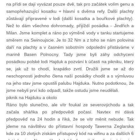
Doklady osob
na přídi se dají vyvázat pouze dvě, tak pro začátek volím genu a
samopřehazující kosatku + hlavní s dvěma refy. Další plachty
zůstávají připravené v lodi (další kosatka a bouřkové plachty).
Lodě - technika (tech. způsobilost)
Než to dám všechno dohromady, přijíždí posádka - Jindřich a
Milan. Jsme komplet a ráno po výměně vody v tanku startujeme
směrem na Swinoujscie. Je to 32 Nm a z toho se nám polovina
Lodě - registrace
daří na plachty a v časném sobotním odpoledni přistáváme v
marině Basen Polnocny. Tady jsme byli záhy odchyceni
Rádio (MF, HF, VHF)
posádkou polské lodi Hajduk a pozvání k účasti na pikniku, který
se, jak už to chodí, krapátko zvrtl. Družili jsme se až do
neschopnosti jednoho člena naší posádky chodit a s výmluvou
Kapitánské zkoušky
na jeho stav jsme opustili palubu Hajduka. Nutno podotknou, že
jsme nebyli prví kdo odpadl, takže ostudu jsme neudělali.
Ostatní
piknik na Hajduku a okolo
Ráno bylo slunečno, ale vítr foukal ze severovýchodu a tak
začala sháňka po předpovědi počasí. Navtex mi dává
Soutěže a závody
předpověď na 24 hodin a říká, že se vítr měnit nebude. Tak
jdeme na návštěvu do přístavní hospody Tawerna Zeglarska
kde za 10 zlotých získám přístupový kód na wifinu a za dalších 6
Offshore Cup