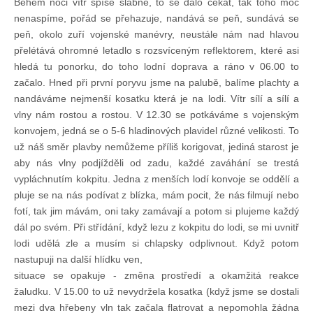
Během noci vítr spíše slábne, to se dalo čekat, tak toho moc
Knihovna
nenaspíme, pořád se přehazuje, nandává se peň, sundává se
peň, okolo zuří vojenské manévry, neustále nám nad hlavou
Knihovna
přelétává ohromné letadlo s rozsvíceným reflektorem, které asi
hledá tu ponorku, do toho lodní doprava a ráno v 06.00 to
začalo. Hned při první poryvu jsme na palubě, balíme plachty a
Knihy k prodeji
nandáváme nejmenší kosatku která je na lodi. Vítr sílí a sílí a
vlny nám rostou a rostou. V 12.30 se potkáváme s vojenským
konvojem, jedná se o 5-6 hladinových plavidel různé velikosti. To
Kontakt
už náš směr plavby nemůžeme příliš korigovat, jediná starost je
aby nás vlny podjížděli od zadu, každé zaváhání se trestá
vypláchnutím kokpitu. Jedna z menších lodí konvoje se oddělí a
Bazar
pluje se na nás podívat z blízka, mám pocit, že nás filmují nebo
fotí, tak jim mávám, oni taky zamávají a potom si plujeme každý
Mé inzeráty
dál po svém. Při střídání, když lezu z kokpitu do lodi, se mi uvnitř
lodi udělá zle a musím si chlapsky odplivnout. Když potom
nastupuji na další hlídku ven,
situace se opakuje - změna prostředí a okamžitá reakce
žaludku. V 15.00 to už nevydržela kosatka (když jsme se dostali
mezi dva hřebeny vln tak začala flatrovat a nepomohla žádna