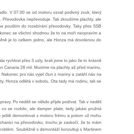
adlo. V 07.00 se od motoru ozval podivný zvuk, který
a. Převodovka nepřevoduje. Tak zkoušíme plachty, ale
se pouštím do rozebírání převodovky. Taky přes SSB
Nakonec se všichni shodnou že to na moři neopravím a
. Mně je to celkem jedno, ale Honza má dovolenou do
 rychlost přes 3 uzly, brali jsme to jako že to krásně
an Canaria 28 mil. Musíme na plachty až před marinu,
. Nakonec pro nás vyjel člun z mariny a zatáhl nás na
ty, Honza odlétá v sobotu, Ota tady má rodinu, tak se
opravy. Po neděli se někdo přijde podívat. Tak v neděli
o se rozbilo, ale damper plate, tedy jakási pružná
ím ještě demontovat z motoru frému a potom už mohu
echanici na převodovku, trochu je zaskočí, že to mám
 problém. Souběžně s demontáží konzultuji s Martinem