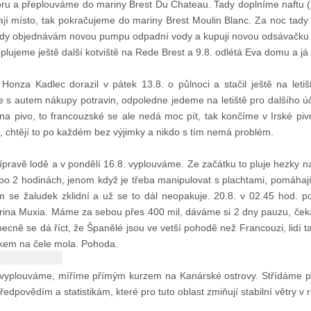
oru a přeplouváme do mariny Brest Du Chateau. Tady doplníme naftu 
ů
jí místo, tak pokračujeme do mariny Brest Moulin Blanc. Za noc tady 
tady objednávám novou pumpu odpadní vody a kupuji novou odsávačku n
plujeme ještě další kotviště na Rede Brest a 9.8. odlétá Eva domu a 
Honza Kadlec dorazil v pátek 13.8. o půlnoci a stačil ještě na let
 s autem nákupy potravin, odpoledne jedeme na letiště pro dalšího 
 na pivo, to francouzské se ale nedá moc pít, tak končíme v Irské p
 chtějí to po každém bez výjimky a nikdo s tím nemá problém.
pravě lodě a v pondělí 16.8. vyplouváme. Ze začátku to pluje hezky na 
po 2 hodinách, jenom když je třeba manipulovat s plachtami, pomáhají v
om se žaludek zklidní a už se to dál neopakuje. 20.8. v 02.45 hod. 
na Muxia. Máme za sebou přes 400 mil, dáváme si 2 dny pauzu, čekáme
cně se dá říct, že Španělé jsou ve vetší pohodě než Francouzi, lidí ta
okem na čele mola. Pohoda.
o vyplouváme, míříme přímým kurzem na Kanárské ostrovy. Střídáme pl
předpovědím a statistikám, které pro tuto oblast zmiňují stabilní vět