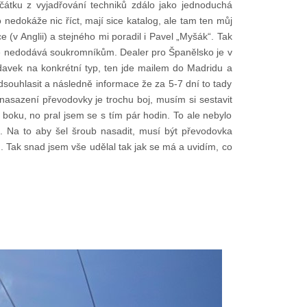
čátku z vyjadřování techniků zdálo jako jednoduchá
nedokáže nic říct, mají sice katalog, ale tam ten můj
e (v Anglii) a stejného mi poradil i Pavel „Myšák“. Tak
ce nedodává soukromníkům. Dealer pro Španělsko je v
avek na konkrétní typ, ten jde mailem do Madridu a
dsouhlasit a následně informace že za 5-7 dní to tady
 nasazení převodovky je trochu boj, musím si sestavit
boku, no pral jsem se s tím pár hodin. To ale nebylo
. Na to aby šel šroub nasadit, musí být převodovka
n. Tak snad jsem vše udělal tak jak se má a uvidím, co