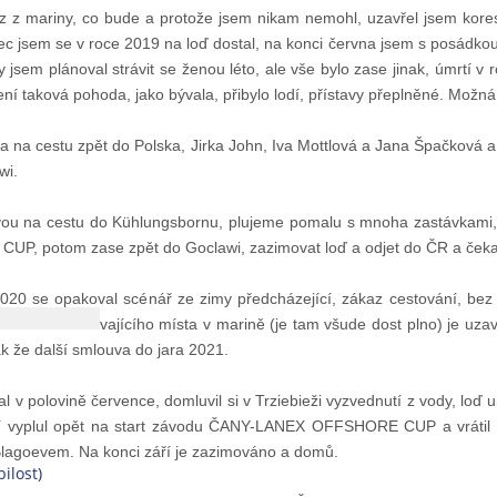
az z mariny, co bude a protože jsem nikam nemohl, uzavřel jsem kor
 jsem se v roce 2019 na loď dostal, na konci června jsem s posádkou 
 jsem plánoval strávit se ženou léto, ale vše bylo zase jinak, úmrtí 
ení taková pohoda, jako bývala, přibylo lodí, přístavy přeplněné. Možná
dka na cestu zpět do Polska, Jirka John, Iva Mottlová a Jana Špačková 
wi.
vou na cestu do Kühlungsbornu, plujeme pomalu s mnoha zastávkami, 
 potom zase zpět do Goclawi, zazimovat loď a odjet do ČR a čekat j
20 se opakoval scénář ze zimy předcházející, zákaz cestování, bez u
zachování stávajícího místa v marině (je tam všude dost plno) je uzav
k že další smlouva do jara 2021.
l v polovině července, domluvil si v Trziebieži vyzvednutí z vody, loď u
 vyplul opět na start závodu ČANY-LANEX OFFSHORE CUP a vrátil s
Blagoevem. Na konci září je zazimováno a domů.
ilost)