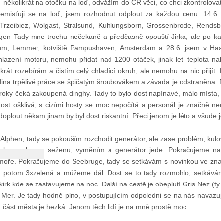
 několikrát na otočku na loď, odvážím do ČR věci, co chci zkontrolova
emisťuji se na loď, jsem rozhodnut odplout za každou cenu. 14.6. 
Trzeibiez, Wolgast, Stralsund, Kuhlungsborn, Grossenbrode, Rendsb
gen Tady mne trochu nečekaně a předčasně opouští Jirka, ale po ka
kum, Lemmer, kotviště Pampushaven, Amsterdam a 28.6. jsem v Haa
lazení motoru, nemohu přidat nad 1200 otáček, jinak letí teplota nah
krát rozebírám a čistím celý chladící okruh, ale nemohu na nic přijí
dina trpělivé práce se špičatým šroubovákem a závada je odstraněna. 
oky čeká zakoupená dinghy. Tady to bylo dost napínavé, málo místa, 
dost ošklivá, s cizími hosty se moc nepočítá a personál je značně ne
plout někam jinam by byl dost riskantní. Přeci jenom je léto a všude j
Alphen, tady se pokouším rozchodit generátor, ale zase problém, kulov
palce, nakonec seženu, vyměním a generátor jede. Pokračujeme na
moře. Pokračujeme do Seebruge, tady se setkávám s novinkou ve znač
í, potom 3xzelená a můžeme dál. Dost se to tady rozmohlo, setkáváme
irk kde se zastavujeme na noc. Další na cestě je obeplutí Gris Nez (ty
Mer. Je tady hodně plno, v postupujícím odpoledni se na nás navazuj
ká část města je hezká. Jenom těch lidí je na mně prostě moc.