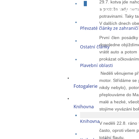
29.7. kotva jde nah
O plavbách českých jachtař
a protože tady nema
potravinami. Taky 
V dalších dnech obe
Převzaté články ze zahraničí
První člen posádky 
dopoledne objíždíme
Ostatní články
vrátit auto a potom
prokázat očkováním,
Plavební oblasti
Neděli věnujeme pří
motor. Střídáme se 
Fotogalerie
nikdy nebylo), pot
přeplouváme do Mari
malé a hezké, všeobe
Knihovna
stojíme vyvázáni b
Knihovna
V neděli 22.8. rán
často, oproti všem 
totální flautu.