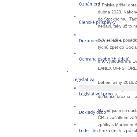
Oznámení
Z Polska přišel dot
dubna 2020. Nakonec
do Stockholmu. Tady
Členské příspěvky
nebaví, taky už to n
Dokumenty ke stažení
8.8. přiletěla posá
týdnů zpět do Gocla
Ochrana osobních údajů
8.9. vyplouvám s E
LANEX OFFSHORE CUP,
Legislativa
Během zimy 2019/20
nové smlouvy a tím 
Legislativní proces
do konce března. Ta
Na loď jsem se dosta
Doklady osob
ČR a začátkem září
zpátky s Martinem 
Lodě - technika (tech. způsob