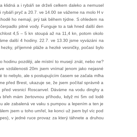
 klidná a i rybáři se drželi celkem daleko a nemusel
li rybáři pryč a 20.7. ve 14.00 se vážeme na molo H v
bchodě ho nemají, prý tak během týdne. S ohledem na
 čerpadlo pitné vody. Funguje to a tak hned další den
chlost 4,5 – 5 kn stoupá až na 11,4 kn, potom okolo
áme další 4 hodiny. 22.7. ve 13.30 jsme vyvázáni na
y hezky, příjemné pláže a hezké vesničky, počasí bylo
hodinu později, ale místní to musejí znát, nebo ne?
y ve vzdálenosti 20m jsem vnímal jenom jako nejasné
né to nebylo, ale s postupujícím časem se začala mlha
me před Brest, ukazuje se, že jsem počítal správně a
íme před vesnicí Roscanvel. Dáváme na vodu dinghy a
 na břeh mám žertovnou příhodu, když mi 5m od lodě
ou ale zabalená ve vaku s pumpou a lepením a ten je
málem jsem u toho umřel, ke konci už jsem byl víc pod
 pes), v jedné ruce provaz za který táhnete a druhou