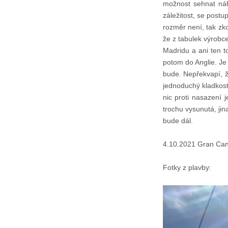
možnost sehnat náh
záležitost, se postu
rozměr není, tak zko
že z tabulek výrobc
Madridu a ani ten 
potom do Anglie. Je 
bude. Nepřekvapí, ž
jednoduchý kladkost
nic proti nasazení
trochu vysunutá, jin
bude dál.
4.10.2021 Gran Can
Fotky z plavby: