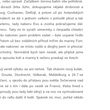
t, nebo opravit. Začátkem června balím vše potřebné,
dorazil Jirka John, dokupujeme nějaké drobnosti a
urg, Cuxhaven, Delfzijl, a potom už po holandských
nálech se dá v jednom celkem v pohodě plout a tak
rlemu, tady naberu Evu a zvolna pokračujeme dál.
oru. Taky mi to vyráží simerinky z čerpadla chladicí
t. No nakonec jsem problém našel – bylo ucpané hrdlo
Potom už bez zvláštních příhod mířím do mariny Fort,
ale nakonec se místo našlo a dinghy jsem si převzal.
ochotný. Normálně bych tam nestál, ale připluli jsme
e spousta lodí a mariny k večeru praskají ve švech.
ý ventil výfuku se ani nehne. Tak sháním nový kulák,
 Gouda, Dordrecht, Volkerak, Middelburg a 16.7.ve
ení, u vjezdu do přístavu jsou světla 3xčervená nad
 se s tím i dále po cestě ve Francii, třeba hned v
 proudy jsou tady fakt silný) a na noc na vychvalované
i do raftu další 4 lodě. Spánek nic moc, pořád někdo