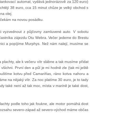
(tankovací automat, vydává jednorázově za 120 euro)
chtějí 38 euro, cca 15 minut chůze je velký obchod s
a olej.
já čekám na novou posádku.
išti vyzvednout z půjčovny zamluvené auto. V sobotu
účastníka zájezdu Otu Webra. Večer jedeme do Brestu
ivnici a popíjíme Murphys. Než nám nalejí, musíme se
plachty, ale k večeru vítr slábne a tak musíme přidat
šichni. První den a půl je mi hodně zle (tak mi ještě
pouštíme kotvu před Camariňas, ráno kotva nahoru a
 na nějaký vítr. Za noc platíme 30 euro, je to tady
dy také není až tak moc, místa v marině je také dost,
achty podle toho jak foukne, ale motor pomáhá dost
ry v rozsahu severo-západ až severo-východ máme občas