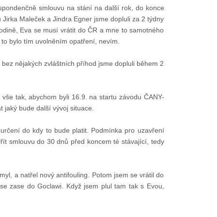
espondenčně smlouvu na stání na další rok, do konce
Jirka Maleček a Jindra Egner jsme dopluli za 2 týdny
v rodině, Eva se musí vrátit do ČR a mne to samotného
 to bylo tím uvolněním opatření, nevím.
a bez nějakých zvláštních příhod jsme dopluli během 2
vše tak, abychom byli 16.9. na startu závodu ČANY-
aký bude další vývoj situace.
rčení do kdy to bude platit. Podmínka pro uzavření
řít smlouvu do 30 dnů před koncem té stávající, tedy
myl, a natřel nový antifouling. Potom jsem se vrátil do
e zase do Goclawi. Když jsem plul tam tak s Evou,