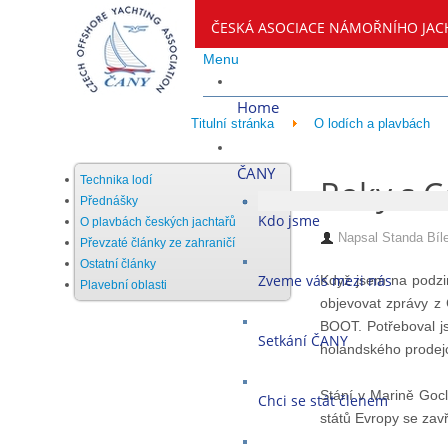
ČESKÁ ASOCIACE NÁMOŘNÍHO JAC
Menu
Home
Titulní stránka
O lodích a plavbách
ČANY
Roky s 
Technika lodí
Přednášky
Kdo jsme
O plavbách českých jachtařů
Napsal
Standa Bíl
Převzaté články ze zahraničí
Ostatní články
Zveme vás mezi nás
Když jsem na podzim
Plavební oblasti
objevovat zprávy z
BOOT. Potřeboval js
Setkání ČANY
holandského prodejce
Stání v Marině Gocl
Chci se stát členem
států Evropy se zavř