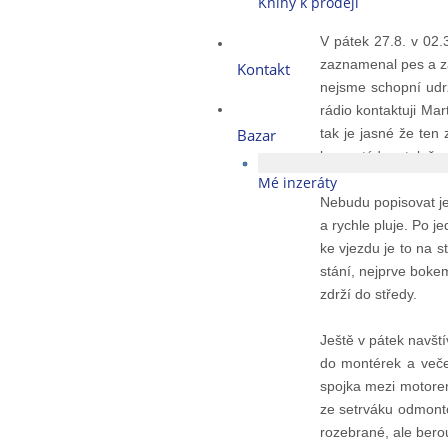
Knihy k prodeji
V pátek 27.8. v 02.
zaznamenal pes a za
Kontakt
nejsme schopní udr
rádio kontaktuji Ma
Bazar
tak je jasné že ten
konce týdne, tak že 
Mé inzeráty
Nebudu popisovat jed
a rychle pluje. Po 
ke vjezdu je to na s
stání, nejprve boke
zdrží do středy.
Ještě v pátek navští
do montérek a veče
spojka mezi motore
ze setrváku odmonto
rozebrané, ale bero