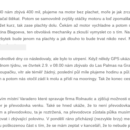
30 nám zbývá 400 mil, plujeme na motor bez plachet, moře je jak zrc
čal štěkat. Potom se samovolně zvýšily otáčky motoru a loď zpomalil
žet kurz, tak zase plachty dolu. Čekám až motor vychladne a potom 
rtina Blagoeva, ten obvolává mechaniky a zkouší vymyslet co s tím. 
 zbytek bude jenom na plachty a jak dlouho to bude trvat nikdo neví
trochu stres.
notlivé dny co následovaly, ale bylo to utrpení. Když někdy GPS ukázala
jednom týdnu, ve čtvrtek 2.9. v 08.00 nám zbývalo do Las Palmas na Gr
toupačku, vítr ale téměř žádný, poslední půl míle plujeme hodinu a půl
m a potom nás otočil zádí k molu a přídí na mooringy. Tak že konec ces
vím místní Varadero které spravuje firma Rolnautic a zjišťuji možnosti 
r je převodovka venku. Také se hned ukáže, že to není převodovka c
m a převodovkou, ta je roztržená, na převodovce zůstala půlka mus
vat i zbývající polovinu. V pondělí ráno přicházejí (nezvykle brzy) m
u poškozenou část s tím, že se mám zeptat v kanceláři, že to nebude