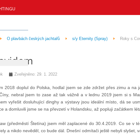
HTINGU
O plavbách českých jachtařů
s/y Eternity (Spray)
Roky s Co
Covidem
ek
Zveřejněno: 29. 1. 2022
 2018 doplul do Polska, hodlal jsem se zde zdržet přes zimu a na j
 Číny, nebral jsem to zase až tak vážně a v lednu 2019 jsem si s Ma
em vyřešit dosluhující dinghy a výstavy jsou ideální místo, dá se us
 a domluvili jsme se na převzetí v Holandsku, až popluji začátkem léta o
aw (předměstí Štetína) jsem měl zaplacené do 30.4.2019. Co se v té 
ely a nikdo nevěděl, co bude dál. Dnešní odmítači ještě nebyli slyšet, 