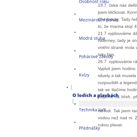
Osobnost roku
19.7. čeká nás delš
jsem kličkovat. Kor
Mezinárodní pohár
Cherbourg. Tady řeš
to, že marina stojí
21.7 vyplouváme dál
Modrá stuha
Alderney, tady je s
vnitřní straně mola
taky fajn.
Pohárové závody
26.7. vyplouváme rá
Vypluli jsem hodinu
Kvízy
siluety a tak musel
rozpouštět a legend
tak se tlačíme hodi
O lodích a plavbách
plujeme na břeh, p
chcípne motor na di
Technika lodí
na lodi. Tak jsem ta
vodou než nad ni. Z
rukou plavat.
Přednášky