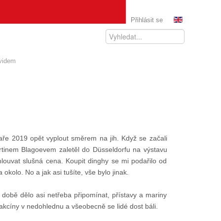
Přihlásit se
videm
aře 2019 opět vyplout směrem na jih. Když se začali
rtinem Blagoevem zaletěl do Düsseldorfu na výstavu
mlouvat slušná cena. Koupit dinghy se mi podařilo od
kolo. No a jak asi tušíte, vše bylo jinak.
době dělo asi netřeba připomínat, přístavy a mariny
vakcíny v nedohlednu a všeobecně se lidé dost báli.