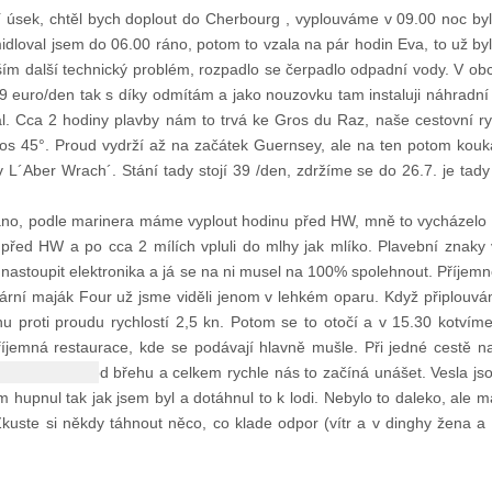
í úsek, chtěl bych doplout do Cherbourg , vyplouváme v 09.00 noc byla
midloval jsem do 06.00 ráno, potom to vzala na pár hodin Eva, to už by
ím další technický problém, rozpadlo se čerpadlo odpadní vody. V o
 49 euro/den tak s díky odmítám a jako nouzovku tam instaluji náhradní
. Cca 2 hodiny plavby nám to trvá ke Gros du Raz, naše cestovní ry
nos 45°. Proud vydrží až na začátek Guernsey, ale na ten potom kouk
 v L´Aber Wrach´. Stání tady stojí 39 /den, zdržíme se do 26.7. je tad
no, podle marinera máme vyplout hodinu před HW, mně to vycházelo o 
 před HW a po cca 2 mílích vpluli do mlhy jak mlíko. Plavební znak
a nastoupit elektronika a já se na ni musel na 100% spolehnout. Příjem
ární maják Four už jsme viděli jenom v lehkém oparu. Když připlouvá
nu proti proudu rychlostí 2,5 kn. Potom se to otočí a v 15.30 kotv
říjemná restaurace, kde se podávají hlavně mušle. Při jedné cestě
nghy. Fouká od břehu a celkem rychle nás to začíná unášet. Vesla js
m hupnul tak jak jsem byl a dotáhnul to k lodi. Nebylo to daleko, ale 
kuste si někdy táhnout něco, co klade odpor (vítr a v dinghy žena a