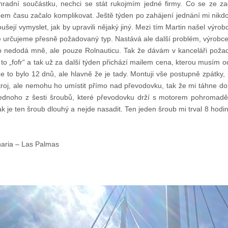
radní součástku, nechci se stát rukojmím jedné firmy. Co se ze za
pem času začalo komplikovat. Ještě týden po zahájení jednání mi nikdo 
ušejí vymyslet, jak by upravili nějaký jiný. Mezi tím Martin našel výrobc
e určujeme přesně požadovaný typ. Nastává ale další problém, výrob
to nedodá mně, ale pouze Rolnauticu. Tak že dávám v kanceláři požad
to „fofr“ a tak už za další týden přichází mailem cena, kterou musím o
e to bylo 12 dnů, ale hlavně že je tady. Montuji vše postupně zpátky,
roj, ale nemohu ho umístit přímo nad převodovku, tak že mi táhne do 
 jednoho z šesti šroubů, které převodovku drží s motorem pohromadě
ak je ten šroub dlouhý a nejde nasadit. Ten jeden šroub mi trval 8 hodi
aria – Las Palmas