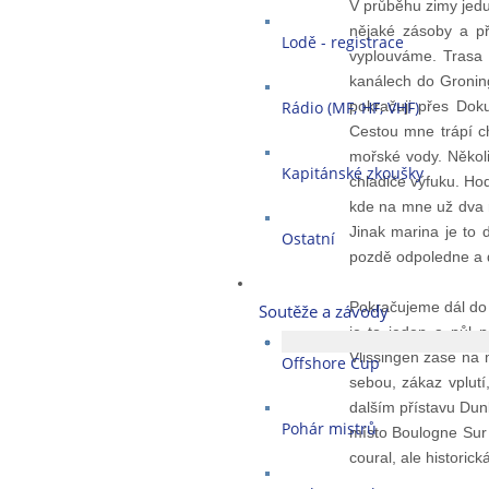
V průběhu zimy jedu
nějaké zásoby a př
Lodě - registrace
vyplouváme. Trasa 
kanálech do Gronin
Rádio (MF, HF, VHF)
pokračuji přes Do
Cestou mne trápí ch
mořské vody. Několi
Kapitánské zkoušky
chladiče výfuku. Ho
kde na mne už dva r
Jinak marina je to 
Ostatní
pozdě odpoledne a do
Pokračujeme dál do 
Soutěže a závody
je to jeden a půl 
Vlissingen zase na 
Offshore Cup
sebou, zákaz vplut
dalším přístavu Dunk
Pohár mistrů
místo Boulogne Sur 
coural, ale historic