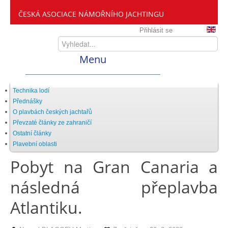
ČESKÁ ASOCIACE NÁMOŘNÍHO JACHTINGU
Přihlásit se
Menu
Home
Technika lodí
Přednášky
O plavbách českých jachtařů
ČANY
Převzaté články ze zahraničí
Ostatní články
Plavební oblasti
Kdo jsme
Pobyt na Gran Canaria a
následná přeplavba
Zveme vás mezi nás
Atlantiku.
Setkání ČANY