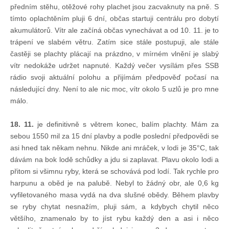
předním stěhu, otěžové rohy plachet jsou zacvaknuty na pně. S
Technika lodí
tímto oplachtěním pluji 6 dní, občas startuji centrálu pro dobytí
akumulátorů. Vítr ale začíná občas vynechávat a od 10. 11. je to
trápení ve slabém větru. Zatím sice stále postupuji, ale stále
Přednášky
častěji se plachty plácají na prázdno, v mírném vlnění je slabý
vítr nedokáže udržet napnuté. Každý večer vysílám přes SSB
O plavbách českých jachtařů
rádio svoji aktuální polohu a přijímám předpověď počasí na
následující dny. Není to ale nic moc, vítr okolo 5 uzlů je pro mne
málo.
Převzaté články ze zahraničí
18. 11.
je definitivně s větrem konec, balím plachty. Mám za
sebou 1550 mil za 15 dní plavby a podle poslední předpovědi se
Ostatní články
asi hned tak někam nehnu. Nikde ani mráček, v lodi je 35°C, tak
dávám na bok lodě schůdky a jdu si zaplavat. Plavu okolo lodi a
Plavební oblasti
přitom si všimnu ryby, která se schovává pod lodí. Tak rychle pro
harpunu a oběd je na palubě. Nebyl to žádný obr, ale 0,6 kg
vyfiletovaného masa vydá na dva slušné obědy. Během plavby
Fotogalerie
se ryby chytat nesnažím, pluji sám, a kdybych chytil něco
většího, znamenalo by to jíst rybu každý den a asi i něco