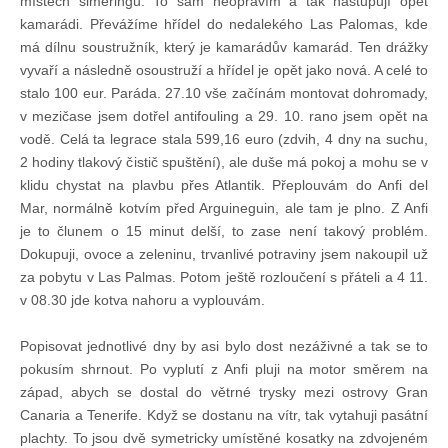
místech simeringů. To sám neopravím a tak nastupují opět
kamarádi. Převážíme hřídel do nedalekého Las Palomas, kde
má dílnu soustružník, který je kamarádův kamarád. Ten drážky
Pohár mistrů
vyvaří a následně osoustruží a hřídel je opět jako nová. A celé to
stalo 100 eur. Paráda. 27.10 vše začínám montovat dohromady,
Osobnost roku
v mezičase jsem dotřel antifouling a 29. 10. rano jsem opět na
vodě. Celá ta legrace stala 599,16 euro (zdvih, 4 dny na suchu,
2 hodiny tlakový čistič spuštění), ale duše má pokoj a mohu se v
Mezinárodní pohár
klidu chystat na plavbu přes Atlantik. Přeplouvám do Anfi del
Mar, normálně kotvím před Arguineguin, ale tam je plno. Z Anfi
Modrá stuha
je to člunem o 15 minut delší, to zase není takový problém.
Dokupuji, ovoce a zeleninu, trvanlivé potraviny jsem nakoupil už
za pobytu v Las Palmas. Potom ještě rozloučení s přáteli a 4 11.
Pohárové závody
v 08.30 jde kotva nahoru a vyplouvám.
Popisovat jednotlivé dny by asi bylo dost nezáživné a tak se to
Kvízy
pokusím shrnout. Po vyplutí z Anfi pluji na motor směrem na
západ, abych se dostal do větrné trysky mezi ostrovy Gran
Canaria a Tenerife. Když se dostanu na vítr, tak vytahuji pasátní
O lodích a plavbách
plachty. To jsou dvě symetricky umístěné kosatky na zdvojeném