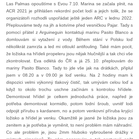
Doklady osob
Las Palmas opouštíme s Evou 7.10. Marina se začala plnit, na
ACR 2021 je přihlášen rekordní počet lodí a jejich tolik, že se
organizátoři rozhodli uspořádat ještě jeden ARC v lednu 2022.
Lodě - technika (tech. způsobilost)
Přeplouváme tedy na jih a kotvíme před vesničkou Pajar. Tady s
pomocí přátel z Arguineguin kontaktuji marinu Pasito Blanco a
domlouvám si vytažení z vody. Během stání v Polsku loď
Lodě - registrace
několikrát zamrzla a led mi otloukl antifouling. Také mám pocit,
že ložiska na hřídeli propeleru jsou nějak hlučnější a tak chci vše
Rádio (MF, HF, VHF)
zkontrolovat. Eva odlétá do ČR a já 25. 10. přeplouvám do
mariny Pasito Blanco. Tady to jde vše jak na drátkách, připlul
jsem v 08.20 a v 09.00 je loď venku. Na 2 hodiny mam k
Kapitánské zkoušky
dispozici velmi výkonný tlakový čistič, tak umývám celou loď a
když to okolo trochu uschne začínám s kontrolou hřídele.
Demontovat hřídel je celkem jednoduchá práce, napřed je
Ostatní
potřeba demontovat kormidlo, potom lodní šroub, uvnitř lodi
odpojit přírubu s kardanem, no a potom venkovní příruba kryjící
Soutěže a závody
ložisko a hřídel je venku. Okamžitě je jasné že ložiska jsou za
zenitem a je potřeba je vyměnit, to není problém mám náhradní.
Co ale problém je, jsou 2mm hluboko vybroušené drážky v
Offshore Cup