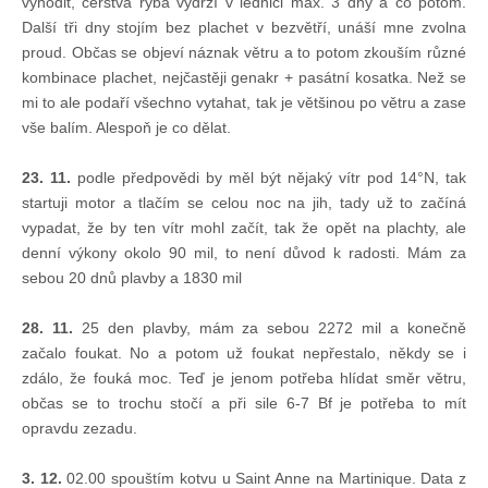
vyhodit, čerstvá ryba vydrží v lednici max. 3 dny a co potom.
Knihovna
Další tři dny stojím bez plachet v bezvětří, unáší mne zvolna
proud. Občas se objeví náznak větru a to potom zkouším různé
kombinace plachet, nejčastěji genakr + pasátní kosatka. Než se
Knihovna
mi to ale podaří všechno vytahat, tak je většinou po větru a zase
vše balím. Alespoň je co dělat.
Knihy k prodeji
23. 11.
podle předpovědi by měl být nějaký vítr pod 14°N, tak
startuji motor a tlačím se celou noc na jih, tady už to začíná
Kontakt
vypadat, že by ten vítr mohl začít, tak že opět na plachty, ale
denní výkony okolo 90 mil, to není důvod k radosti. Mám za
sebou 20 dnů plavby a 1830 mil
Bazar
28. 11.
25 den plavby, mám za sebou 2272 mil a konečně
Mé inzeráty
začalo foukat. No a potom už foukat nepřestalo, někdy se i
zdálo, že fouká moc. Teď je jenom potřeba hlídat směr větru,
občas se to trochu stočí a při sile 6-7 Bf je potřeba to mít
opravdu zezadu.
3. 12.
02.00 spouštím kotvu u Saint Anne na Martinique. Data z