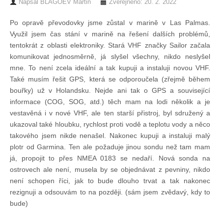
Napsal
BLAGOEV Martin
Zveřejněno: 20. 2. 2022
Chci se stát členem
Po opravě převodovky jsme zůstal v marině v Las Palmas.
Využil jsem čas stání v marině na řešení dalších problémů,
tentokrát z oblasti elektroniky. Stará VHF značky Sailor začala
Oznámení
komunikovat jednosměrně, já slyšel všechny, nikdo neslyšel
mne. To není zcela ideální a tak kupuji a instaluji novou VHF.
Členské příspěvky
Také musím řešit GPS, která se odporoučela (zřejmě během
bouřky) už v Holandsku. Nejde ani tak o GPS a související
informace (COG, SOG, atd.) těch mam na lodi několik a je
Dokumenty ke stažení
vestavěná i v nové VHF, ale ten starší přistroj, byl sdružený a
ukazoval také hloubku, rychlost proti vodě a teplotu vody a něco
Ochrana osobních údajů
takového jsem nikde nenašel. Nakonec kupuji a instaluji malý
plotr od Garmina. Ten ale požaduje jinou sondu než tam mam
já, propojit to přes NMEA 0183 se nedaří. Nová sonda na
Legislativa
ostrovech ale není, musela by se objednávat z pevniny, nikdo
není schopen říci, jak to bude dlouho trvat a tak nakonec
rezignuji a odsouvám to na později. (sám jsem zvědavý, kdy to
Legislativní proces
bude)