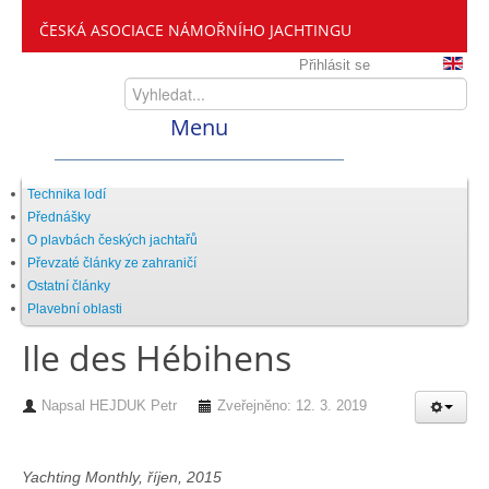
ČESKÁ ASOCIACE NÁMOŘNÍHO JACHTINGU
Přihlásit se
Menu
Home
Technika lodí
Přednášky
O plavbách českých jachtařů
ČANY
Převzaté články ze zahraničí
Ostatní články
Plavební oblasti
Kdo jsme
Ile des Hébihens
Zveme vás mezi nás
Napsal
HEJDUK Petr
Zveřejněno: 12. 3. 2019
Setkání ČANY
Yachting Monthly, říjen, 2015