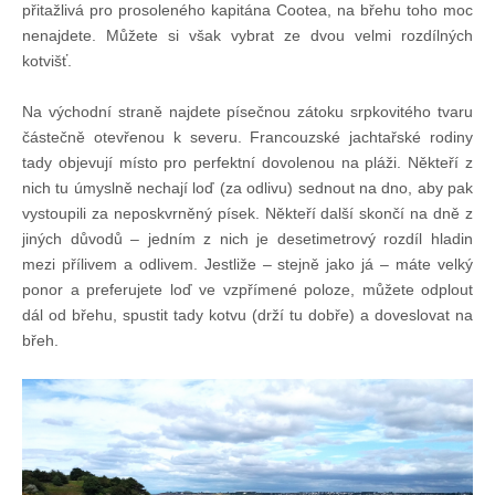
přitažlivá pro prosoleného kapitána Cootea, na břehu toho moc
Technika lodí
nenajdete. Můžete si však vybrat ze dvou velmi rozdílných
kotvišť.
Přednášky
Na východní straně najdete písečnou zátoku srpkovitého tvaru
částečně otevřenou k severu. Francouzské jachtařské rodiny
O plavbách českých jachtařů
tady objevují místo pro perfektní dovolenou na pláži. Někteří z
nich tu úmyslně nechají loď (za odlivu) sednout na dno, aby pak
vystoupili za neposkvrněný písek. Někteří další skončí na dně z
Převzaté články ze zahraničí
jiných důvodů – jedním z nich je desetimetrový rozdíl hladin
mezi přílivem a odlivem. Jestliže – stejně jako já – máte velký
ponor a preferujete loď ve vzpřímené poloze, můžete odplout
Ostatní články
dál od břehu, spustit tady kotvu (drží tu dobře) a doveslovat na
břeh.
Plavební oblasti
Fotogalerie