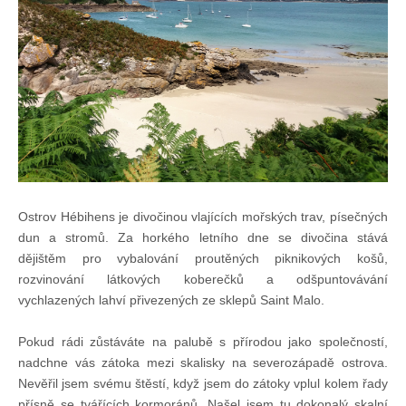
Knihovna
Knihovna
Knihy k prodeji
Kontakt
Ostrov Hébihens je divočinou vlajících mořských trav, písečných
dun a stromů. Za horkého letního dne se divočina stává
Bazar
dějištěm pro vybalování proutěných piknikových košů,
rozvinování látkových koberečků a odšpuntovávání
Mé inzeráty
vychlazených lahví přivezených ze sklepů Saint Malo.
Pokud rádi zůstáváte na palubě s přírodou jako společností,
nadchne vás zátoka mezi skalisky na severozápadě ostrova.
Nevěřil jsem svému štěstí, když jsem do zátoky vplul kolem řady
přísně se tvářících kormoránů. Našel jsem tu dokonalý skalní