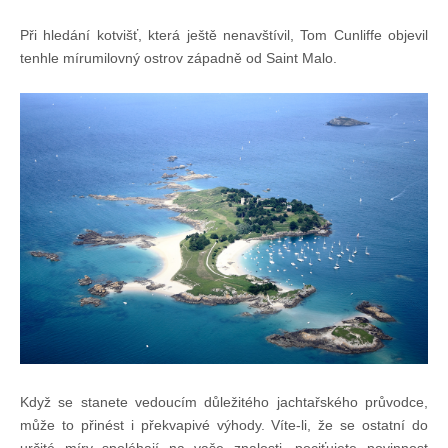
Chci se stát členem
Při hledání kotvišť, která ještě nenavštívil, Tom Cunliffe objevil
tenhle mírumilovný ostrov západně od Saint Malo.
Oznámení
Členské příspěvky
Dokumenty ke stažení
Ochrana osobních údajů
Legislativa
Legislativní proces
Když se stanete vedoucím důležitého jachtařského průvodce,
může to přinést i překvapivé výhody. Víte-li, že se ostatní do