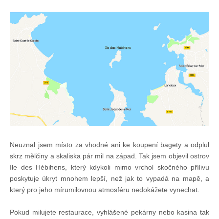
Pohár mistrů
Osobnost roku
Mezinárodní pohár
Modrá stuha
Pohárové závody
Neuznal jsem místo za vhodné ani ke koupení bagety a odplul
skrz mělčiny a skaliska pár mil na západ. Tak jsem objevil ostrov
Ile des Hébihens, který kdykoli mimo vrchol skočného přílivu
Kvízy
poskytuje úkryt mnohem lepší, než jak to vypadá na mapě, a
který pro jeho mírumilovnou atmosféru nedokážete vynechat.
O lodích a plavbách
Pokud milujete restaurace, vyhlášené pekárny nebo kasina tak