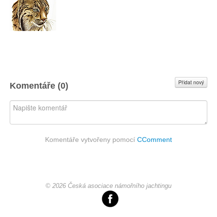
Přidat nový
Komentáře (
0
)
Komentáře vytvořeny pomocí
CComment
© 2026 Česká asociace námořního jachtingu