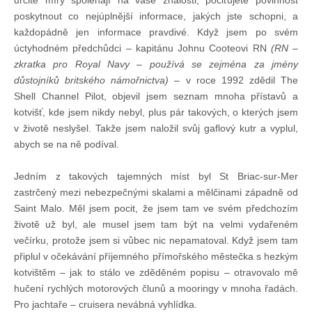
určité míry spoléhají na vaše znalosti, pociťujete povinnost
Doklady osob
poskytnout co nejúplnější informace, jakých jste schopni, a
každopádně jen informace pravdivé. Když jsem po svém
úctyhodném předchůdci – kapitánu Johnu Cooteovi RN
(RN –
Lodě - technika (tech. způsobilost)
zkratka pro Royal Navy – používá se zejména za jmény
důstojníků britského námořnictva)
– v roce 1992 zdědil The
Lodě - registrace
Shell Channel Pilot, objevil jsem seznam mnoha přístavů a
kotvišť, kde jsem nikdy nebyl, plus pár takových, o kterých jsem
v životě neslyšel. Takže jsem naložil svůj gaflový kutr a vyplul,
Rádio (MF, HF, VHF)
abych se na ně podíval.
Kapitánské zkoušky
Jedním z takových tajemných míst byl St Briac-sur-Mer
zastrčený mezi nebezpečnými skalami a mělčinami západně od
Saint Malo. Měl jsem pocit, že jsem tam ve svém předchozím
Ostatní
životě už byl, ale musel jsem tam být na velmi vydařeném
večírku, protože jsem si vůbec nic nepamatoval. Když jsem tam
připlul v očekávání příjemného přímořského městečka s hezkým
Soutěže a závody
kotvištěm – jak to stálo ve zděděném popisu – otravovalo mě
hučení rychlých motorových člunů a mooringy v mnoha řadách.
Offshore Cup
Pro jachtaře – cruisera nevábná vyhlídka.