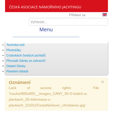
ČESKÁ ASOCIACE NÁMOŘNÍHO JACHTINGU
Přihlásit se
Menu
Home
Technika lodí
Přednášky
O plavbách českých jachtařů
ČANY
Převzaté články ze zahraničí
Ostatní články
Plavební oblasti
Kdo jsme
×
Oznámení
Lack of access rights - File
Zveme vás mezi nás
'/cache/800x800__images_CANY_30-O-lodich-a-
plavbach_20-Informace-o-
plavbach_111012CestaNaSever_christianso.jpg'
Setkání ČANY