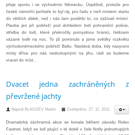
přeje sportu i ve východním Německu. Úspěšně, protože pro
Chci se stát členem
české námořní jachtaře to byl ráj, pro řadu z nich místem startu
do větších dálek, než i nás tam postihlo to, co zažívali místní.
Plavba jen při pobřeží pod dohledem lodí pohraniční policie,
Oznámení
střelba do lodí, které překročily pomyslnou hranici, řetězem
vázané lodě na noc. To již pominulo a jsme svědky rozkvětu
východoněmeckého pobřeží Baltu. Nastává doba, kdy nasyceni
Členské příspěvky
místy dříve pro nás nedostupnými na jihu, rádi se budeme
vracet do míst...
Dokumenty ke stažení
Dvacet jedna zachráněných z
Ochrana osobních údajů
převržené jachty
Legislativa
Napsal
BLAGOEV Martin
Zveřejněno: 27. 11. 2011
Legislativní proces
Dramatická záchranná akce se konala během závodu Rolex
Fastnet, když se loď plující v té době v čele flotily jednotrupých