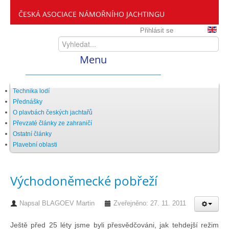
ČESKÁ ASOCIACE NÁMOŘNÍHO JACHTINGU
Přihlásit se
Menu
Home
Technika lodí
Přednášky
O plavbách českých jachtařů
ČANY
Převzaté články ze zahraničí
Ostatní články
Plavební oblasti
Kdo jsme
Východoněmecké pobřeží
Zveme vás mezi nás
Napsal
BLAGOEV Martin
Zveřejněno: 27. 11. 2011
Setkání ČANY
Ještě před 25 léty jsme byli přesvědčováni, jak tehdejší režim