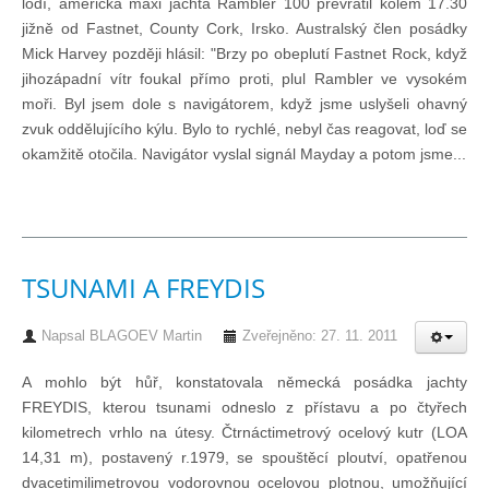
lodí, americká maxi jachta Rambler 100 převrátil kolem 17.30
Doklady osob
jižně od Fastnet, County Cork, Irsko. Australský člen posádky
Mick Harvey později hlásil: "Brzy po obeplutí Fastnet Rock, když
Lodě - technika (tech. způsobilost)
jihozápadní vítr foukal přímo proti, plul Rambler ve vysokém
moři. Byl jsem dole s navigátorem, když jsme uslyšeli ohavný
zvuk oddělujícího kýlu. Bylo to rychlé, nebyl čas reagovat, loď se
Lodě - registrace
okamžitě otočila. Navigátor vyslal signál Mayday a potom jsme...
Rádio (MF, HF, VHF)
Kapitánské zkoušky
TSUNAMI A FREYDIS
Napsal
BLAGOEV Martin
Zveřejněno: 27. 11. 2011
Ostatní
A mohlo být hůř, konstatovala německá posádka jachty
FREYDIS, kterou tsunami odneslo z přístavu a po čtyřech
Soutěže a závody
kilometrech vrhlo na útesy. Čtrnáctimetrový ocelový kutr (LOA
14,31 m), postavený r.1979, se spouštěcí ploutví, opatřenou
Offshore Cup
dvacetimilimetrovou vodorovnou ocelovou plotnou, umožňující