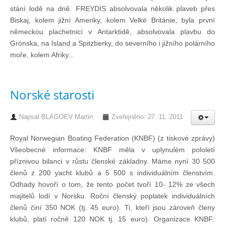
stání lodě na dně. FREYDIS absolvovala několik plaveb přes
Biskaj, kolem jižní Ameriky, kolem Velké Británie, byla první
Pohár mistrů
německou plachetnicí v Antarktidě, absolvovala plavbu do
Grónska, na Island a Spitzberky, do severního i jižního polárního
moře, kolem Afriky...
Osobnost roku
Mezinárodní pohár
Norské starosti
Modrá stuha
Napsal
BLAGOEV Martin
Zveřejněno: 27. 11. 2011
Royal Norwegian Boating Federation (KNBF) (z tiskové zprávy)
Pohárové závody
Všeobecné informace: KNBF měla v uplynulém pololetí
příznivou bilanci v růstu členské základny. Máme nyní 30 500
členů z 200 yacht klubů a 5 500 s individuálním členstvím.
Kvízy
Odhady hovoří o tom, že tento počet tvoří 10- 12% ze všech
majitelů lodí v Norsku. Roční členský poplatek individuálních
členů činí 350 NOK (tj. 45 euro). Ti, kteří jsou zároveň členy
O lodích a plavbách
klubů, platí ročně 120 NOK tj. 15 euro). Organizace KNBF: