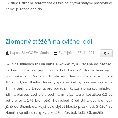
Existuje ústřední sekretariát v Oslo se čtyřmi stálými pracovníky.
Technika lodí
Země je rozdělena do...
Přednášky
O plavbách českých jachtařů
Zlomený stěžěň na cvičné lodi
Napsal
BLAGOEV Martin
Zveřejněno: 27. 11. 2011
Převzaté články ze zahraničí
Skupina mladých lidí ve věku 18-25-let byla vrácena do bezpečí
na břeh po té, co jejich cvičná loď "Leader" ztratila bouřlivých
Ostatní články
podmínkách u Portland Bill stěžeň. Plavidlo postavené v roce
1892, 30,5m dlouhý dřevěný gaflový ketch, používá základna
Plavební oblasti
Trinity Sailing v Devonu, pro pořádání kurzů a přípravu mladých
lidí na plavbu. Loď plula pod hlavní plachtou a kosatkou č.2 po
větru a byla 1 ½ kilometrů jihovýchodně od Bill a dva kilometry
Fotogalerie
jižně od Shambles, když bylo slyšet hlasité prasknutí. Stěžeň se
zlomil a spadl i se zbytky takeláže přes bok lodě. Okamžitě...