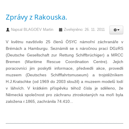
Knihovna
Zprávy z Rakouska.
Knihovna
Napsal
BLAGOEV Martin
Zveřejněno: 26. 11. 2011
Knihy k prodeji
V květnu navštívilo 25 členů ÖSYC námořní záchranáře v
Brémách a Hamburgu. Seznámili se s náročnou prací DGzRS
(Deutsche Gesellschaft zur Rettung Schiffbrüchiger) a MRCC
Kontakt
Bremen (Maritime Rescue Coordination Centre). Jejich
poracovníci jim poskytli informace, předvedli akce, provedli
muzeem (Deutsches Schifffahrtsmuseum) a trojstěžníkem
Bazar
H.J.Kratschke (od 1969 do 2003 sloužil) a muzeem modelů lodí
v láhvích. V krátkém příspěvku téhož čísla je sděleno, že
Mé inzeráty
Německá společnost pro záchranu ztroskotaných na moři byla
založena r.1865, zachránila 74.410...