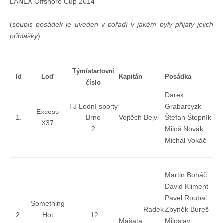
LANEX Offshore Cup 2014
Doklady osob
(
soupis posádek je uveden v pořadí v jakém byly přijaty jejich
Lodě - technika (tech. způsobilost)
přihlášky
)
Lodě - registrace
Tým/startovní
Id
Loď
Kapitán
Posádka
číslo
Darek
Rádio (MF, HF, VHF)
TJ Lodní sporty
Grabarcyzk
Excess
1.
Brno
Vojtěch Bejvl
Štefan Štepník
X37
Kapitánské zkoušky
2
Miloš Novák
Michal Vokáč
Ostatní
Martin Boháč
David Kliment
Soutěže a závody
Pavel Roubal
Something
Radek
Zbyněk Bureš
2.
Hot
12
Offshore Cup
Mašata
Miloslav