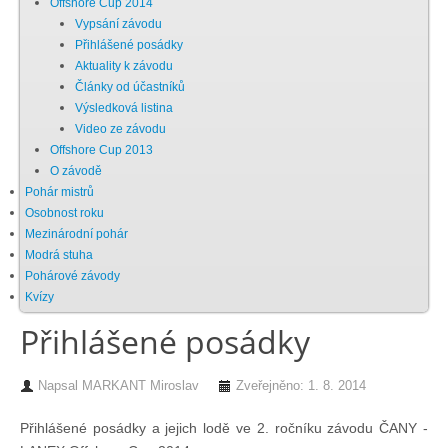
Offshore Cup 2014
Vypsání závodu
Chci se stát členem
Přihlášené posádky
Aktuality k závodu
Články od účastníků
Oznámení
Výsledková listina
Video ze závodu
Offshore Cup 2013
Členské příspěvky
O závodě
Pohár mistrů
Dokumenty ke stažení
Osobnost roku
Mezinárodní pohár
Modrá stuha
Ochrana osobních údajů
Pohárové závody
Kvízy
Přihlášené posádky
Legislativa
Napsal
MARKANT Miroslav
Zveřejněno: 1. 8. 2014
Legislativní proces
Přihlášené posádky a jejich lodě ve 2. ročníku závodu ČANY -