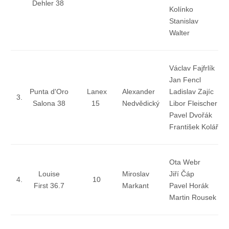
Dehler 38
Kolínko
Stanislav
Pohár mistrů
Walter
Osobnost roku
Václav Fajfrlík
Jan Fencl
Mezinárodní pohár
Punta d'Oro
Lanex
Alexander
Ladislav Zajíc
3.
Salona 38
15
Nedvědický
Libor Fleischer
Pavel Dvořák
Modrá stuha
František Kolář
Pohárové závody
Ota Webr
Louise
Miroslav
Jiří Čáp
Kvízy
4.
10
First 36.7
Markant
Pavel Horák
Martin Rousek
O lodích a plavbách