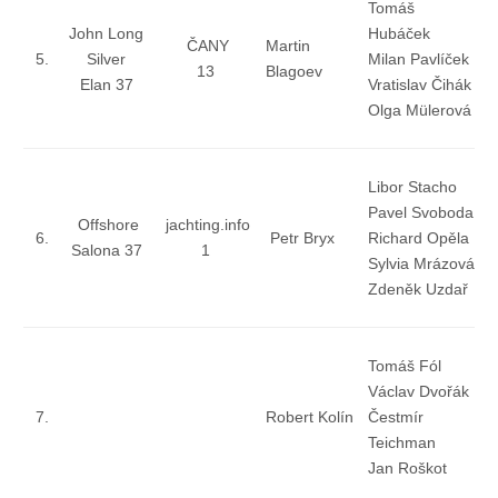
Tomáš
Technika lodí
John Long
Hubáček
ČANY
Martin
5.
Silver
Milan Pavlíček
13
Blagoev
Elan 37
Vratislav Čihák
Přednášky
Olga Mülerová
O plavbách českých jachtařů
Libor Stacho
Pavel Svoboda
Offshore
jachting.info
Převzaté články ze zahraničí
6.
Petr Bryx
Richard Opěla
Salona 37
1
Sylvia Mrázová
Zdeněk Uzdař
Ostatní články
Plavební oblasti
Tomáš Fól
Václav Dvořák
7.
Robert Kolín
Čestmír
Fotogalerie
Teichman
Jan Roškot