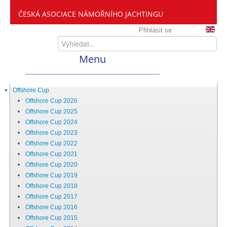
ČESKÁ ASOCIACE NÁMOŘNÍHO JACHTINGU
Přihlásit se
Menu
Home
Offshore Cup
Offshore Cup 2026
Offshore Cup 2025
ČANY
Offshore Cup 2024
Offshore Cup 2023
Offshore Cup 2022
Kdo jsme
Offshore Cup 2021
Offshore Cup 2020
Offshore Cup 2019
Zveme vás mezi nás
Offshore Cup 2018
Offshore Cup 2017
Offshore Cup 2016
Setkání ČANY
Offshore Cup 2015