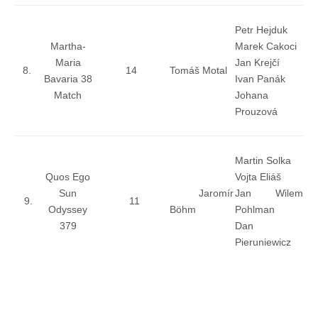
Knihovna
Petr Hejduk
Martha-
Marek Cakoci
Knihovna
Maria
Jan Krejčí
8.
14
Tomáš Motal
Bavaria 38
Ivan Panák
Knihy k prodeji
Match
Johana
Prouzová
Kontakt
Martin Solka
Quos Ego
Vojta Eliáš
Bazar
Sun
Jaromír
Jan Wilem
9.
11
Odyssey
Böhm
Pohlman
379
Dan
Mé inzeráty
Pieruniewicz