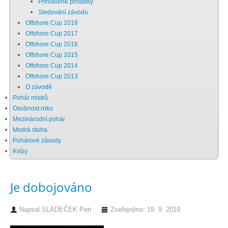
Přihlášené posádky
Sledování závodu
Chci se stát členem
Offshore Cup 2018
Offshore Cup 2017
Offshore Cup 2016
Oznámení
Offshore Cup 2015
Offshore Cup 2014
Offshore Cup 2013
Členské příspěvky
O závodě
Pohár mistrů
Dokumenty ke stažení
Osobnost roku
Mezinárodní pohár
Modrá stuha
Ochrana osobních údajů
Pohárové závody
Kvízy
Legislativa
Je dobojováno
Legislativní proces
Napsal
SLÁDEČEK Petr
Zveřejněno: 19. 9. 2019