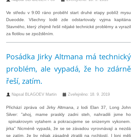
Ve středu v 9:00 ráno proběhl start druhé etapy poblíž mysu
Pohár mistrů
Dueodde. Všechny lodě zde odstartovaly vyjma kapitána
Stavného, který zřejmě řešil nějaké technické problémy a vyrazil
Osobnost roku
za flotilou se zpožděním.
Mezinárodní pohár
Posádka Jirky Altmana má technický
problém, ale vypadá, že ho zdárně
Modrá stuha
řeší, zatím.
Pohárové závody
Napsal
BLAGOEV Martin
Zveřejněno: 18. 9. 2019
Kvízy
Přichází zpráva od Jirky Altmana, z lodi Elan 37, Long John
Silver: "ahoj, mame praskly zadni steh, nahradili jsme ho
spinakrovym vytahem a pokracujeme se snizenym vykonem.
O lodích a plavbách
jirka" Nicméně vypadá, že se se závadou vyrovnávají a nezdá
se zatím, že by nějak zásadně ztratili na rychlostí. I loni měli