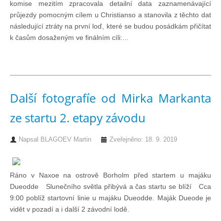
komise mezitím zpracovala detailní data zaznamenávající
Knihovna
průjezdy pomocným cílem u Christianso a stanovila z těchto dat
následující ztráty na první loď, které se budou posádkám přičítat
Knihovna
k časům dosaženým ve finálním cíli:...
Knihy k prodeji
Další fotografíe od Mirka Markanta
Kontakt
ze startu 2. etapy závodu
Bazar
Napsal
BLAGOEV Martin
Zveřejněno: 18. 9. 2019
Mé inzeráty
Ráno v Naxoe na ostrově Borholm před startem u majáku
Dueodde Slunečního světla přibývá a čas startu se blíží Cca
9:00 poblíž startovní linie u majáku Dueodde. Maják Dueode je
vidět v pozadí a i další 2 závodní lodě.