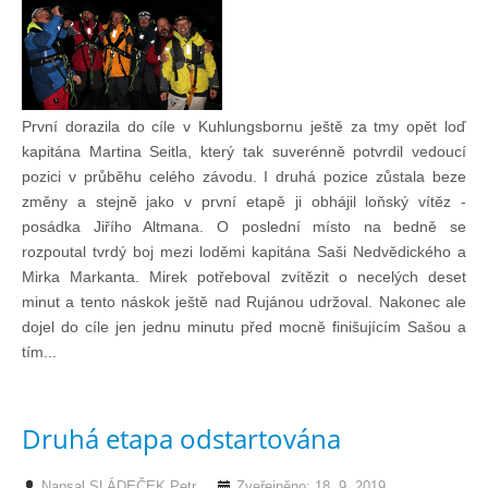
Doklady osob
Lodě - technika (tech. způsobilost)
První dorazila do cíle v Kuhlungsbornu ještě za tmy opět loď
Lodě - registrace
kapitána Martina Seitla, který tak suverénně potvrdil vedoucí
pozici v průběhu celého závodu. I druhá pozice zůstala beze
změny a stejně jako v první etapě ji obhájil loňský vítěz -
Rádio (MF, HF, VHF)
posádka Jiřího Altmana. O poslední místo na bedně se
rozpoutal tvrdý boj mezi loděmi kapitána Saši Nedvědického a
Kapitánské zkoušky
Mirka Markanta. Mirek potřeboval zvítězit o necelých deset
minut a tento náskok ještě nad Rujánou udržoval. Nakonec ale
dojel do cíle jen jednu minutu před mocně finišujícím Sašou a
Ostatní
tím...
Soutěže a závody
Druhá etapa odstartována
Offshore Cup
Napsal
SLÁDEČEK Petr
Zveřejněno: 18. 9. 2019