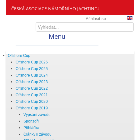
ČESKÁ ASOCIACE NÁMOŘNÍHO JACHTINGU
Přihlásit se
Menu
Home
Offshore Cup
Offshore Cup 2026
Offshore Cup 2025
ČANY
Offshore Cup 2024
Offshore Cup 2023
Offshore Cup 2022
Kdo jsme
Offshore Cup 2021
Offshore Cup 2020
Offshore Cup 2019
Zveme vás mezi nás
Vypsání závodu
Sponzoři
Přihláška
Setkání ČANY
Články k závodu