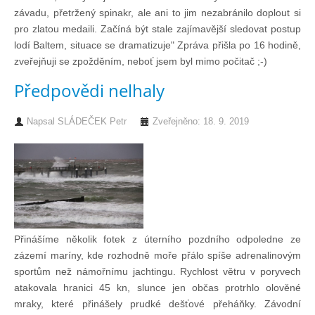
závadu, přetržený spinakr, ale ani to jim nezabránilo doplout si
Technika lodí
pro zlatou medaili. Začíná být stale zajímavější sledovat postup
lodí Baltem, situace se dramatizuje" Zpráva přišla po 16 hodině,
zveřejňuji se zpožděním, neboť jsem byl mimo počitač ;-)
Přednášky
Předpovědi nelhaly
O plavbách českých jachtařů
Napsal
SLÁDEČEK Petr
Zveřejněno: 18. 9. 2019
Převzaté články ze zahraničí
Ostatní články
Plavební oblasti
Přinášíme několik fotek z úterního pozdního odpoledne ze
zázemí maríny, kde rozhodně moře přálo spíše adrenalinovým
sportům než námořnímu jachtingu. Rychlost větru v poryvech
Fotogalerie
atakovala hranici 45 kn, slunce jen občas protrhlo olověné
mraky, které přinášely prudké dešťové přeháňky. Závodní