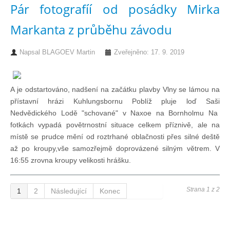
Pár fotografíí od posádky Mirka
Markanta z průběhu závodu
Napsal
BLAGOEV Martin
Zveřejněno: 17. 9. 2019
A je odstartováno, nadšení na začátku plavby Vlny se lámou na
přístavní hrázi Kuhlungsbornu Poblíž pluje loď Saši
Nedvědického Lodě "schované" v Naxoe na Bornholmu Na
fotkách vypadá povětrnostní situace celkem příznivě, ale na
místě se prudce mění od roztrhané oblačnosti přes silné deště
až po kroupy,vše samozřejmě doprovázené silným větrem. V
16:55 zrovna kroupy velikosti hrášku.
Strana 1 z 2
1
2
Následující
Konec