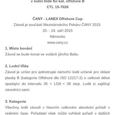
v lodní třídě NJ kat. offshore B
Doklady osob
CTL 15-7026
Lodě - technika (tech. způsobilost)
ČANY - LANEX Offshore Cup
Závod je součástí Mezinárodního Poháru ČANY 2015
20. - 24. září 2015
Lodě - registrace
Německo
www.cany.cz
1. Místo konání
Rádio (MF, HF, VHF)
Závod se bude konat ve vodách jižního Baltu.
Kapitánské zkoušky
2. Lodní třída
Závod je určen pro jednotrupé námořní lodě určené pro oblast
plavby B (kategorie Offshore dle ISO 12217-2) o celkové délce
Ostatní
spadající do intervalu 35 < LOA < 38 stop. Lodě si zajišťují
závodníci sami.
Soutěže a závody
3. Kategorie
Všechny lodě závodí v hlavním celkovém absolutní pořadí v
Offshore Cup
reálném čase. Pořadatel však může vyhlásit pořadí v dalších