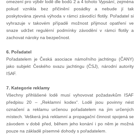
omezení pro výběr lodě dle bodů 2 a 4 tohoto Vypsání, zejména
Technika lodí
pokud vznikla bez přičinění posádky a nebude jí tak
poskytována zjevná výhoda v rámci závodící flotily. Pořadatel si
vyhrazuje v takovém případě možnost přijmout opatření ve
Přednášky
snaze udržet regulérní podmínky závodění v rámci flotily a
zachovat nároky na bezpečnost.
O plavbách českých jachtařů
6. Pořadatel
Pořadatelem je Česká asociace námořního jachtingu (ČANY)
Převzaté články ze zahraničí
jako subjekt Českého svazu jachtingu (ČSJ), národní autority
ISAF.
Ostatní články
7. Kategorie reklamy
Všechny přihlášené lodě musí vyhovovat požadavkům ISAF
předpisu 20 – „Reklamní kodex“. Lodě jsou povinny nést
Plavební oblasti
označení a reklamu určenou pořadatelem na jím určených
místech. Veškerá jiná reklamní a propagační činnost spojená se
Fotogalerie
závodem v době před, během jeho konání i po něm je možná
pouze na základě písemné dohody s pořadatelem.