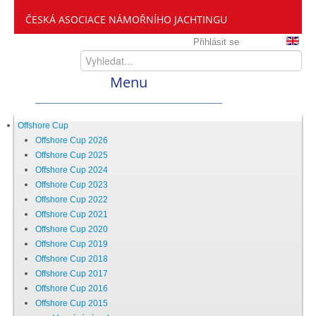
ČESKÁ ASOCIACE NÁMOŘNÍHO JACHTINGU
Přihlásit se
Menu
Home
Offshore Cup
Offshore Cup 2026
Offshore Cup 2025
ČANY
Offshore Cup 2024
Offshore Cup 2023
Offshore Cup 2022
Kdo jsme
Offshore Cup 2021
Offshore Cup 2020
Offshore Cup 2019
Zveme vás mezi nás
Offshore Cup 2018
Offshore Cup 2017
Offshore Cup 2016
Setkání ČANY
Offshore Cup 2015