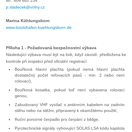
tel.: 606 682 234
p.sladecek@volny.cz
Marina Kühlungsborn
www.bootshafen-kuehlungsborn.de
Příloha 1 - Požadovaná bezpečnostní výbava
Následující výbava musí být na lodi, když závodí, předložena ke
kontrole při inspekci před oficiální registrací:
Bouřková hlavní plachta (pokud nemá hlavní plachta
dostatečný počet refovacích pásů - min. 2 nebo není
rolovací),
Bouřková kosatka, pokud loď není vybavena rolovací
genou,
Zabudovaný VHF vysílač s anténním kabelem na zadním
stěhu nebo na stěžni, připravený k okamžitému použití,
Ruční ponorné čerpadlo pro čerpání z bildge,
Pyrotechnické signály vyhovující SOLAS LSA kódu kapitola