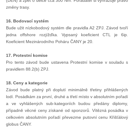
(DEN) a zpět o délce cca 300 Nm. Pořadatel si vyhrazuje právo
změny trasy.
16. Bodovací systém
Bude užit nízkobodový systém dle pravidla A2 ZPJ. Závod tvoří
jedna offshore rozjížďka. Vypsaný koeficient CTL je 6ip.
Koeficient Mezinárodního Poháru ČANY je 20.
17. Protestní komise
Pro tento závod bude ustavena Protestní komise v souladu s
pravidlem 88.2(b) ZPJ.
18. Ceny a kategorie
Závod bude platný při doplutí minimálně třetiny přihlášených
lodí. Posádkám za první, druhé a třetí místo v absolutním pořadí
a ve vyhlášených sub-kategoriích budou předány diplomy,
případně věcné ceny získané od sponzorů. Vítězná posádka v
celkovém absolutním pořadí převezme putovní cenu Křišťálový
globus ČANY.