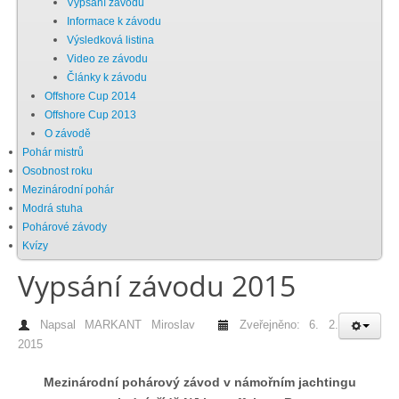
Vypsání závodu
Informace k závodu
Chci se stát členem
Výsledková listina
Video ze závodu
Články k závodu
Oznámení
Offshore Cup 2014
Offshore Cup 2013
O závodě
Členské příspěvky
Pohár mistrů
Osobnost roku
Dokumenty ke stažení
Mezinárodní pohár
Modrá stuha
Pohárové závody
Ochrana osobních údajů
Kvízy
Vypsání závodu 2015
Legislativa
Napsal
MARKANT Miroslav
Zveřejněno: 6. 2.
2015
Legislativní proces
Mezinárodní pohárový závod v námořním jachtingu