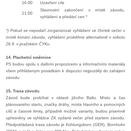
16:00
Uzavření cíle
Slavnostní zakončení v místě závodu,
21:00
vyhlášení a předání cen *
*) Pokud se nepodaří zorganizovat vyhlášení ve čtvrtek večer v
místě konání závodu, vyhlášení proběhne alternativně v sobotu
26.9. v pražském ČYKu.
14. Plachetní směrnice
PS budou spolu s dalšími propozicemi a informačními materiály
všem přihlášeným posádkám k dispozici nejpozději do zahájení
závodu.
15. Trasa závodu
Závod bude probíhat v oblasti jižního Baltu. Místo a čas
plánovaného startu, značky dráhy, místa hlavního a pomocných
cílů a časové limity, případně možné varianty, budou písemně
upřesněny ve vyhlášce ZK vydané večer před startem závodu.
Předpokládaná trasa závodu je Kühlungsborn (GER), Bornholm