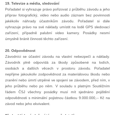
19. Televize a média, sledování
Pořadatel si vyhrazuje právo pořizovat z průběhu závodu a jeho
příprav fotografický, video nebo audio záznam bez povinnosti
jakékoliv náhrady účastníkům závodu. Pořadatel si dále
vyhrazuje právo na své náklady umístit na lodě GPS sledovací
zařízení, případně palubní video kamery. Posádky nesmí
úmyslně bránit činnosti těchto zařízení.
20. Odpovědnost
Závodníci se účastní závodu na vlastní nebezpečí a náklady.
Závodník plně odpovídá za škody způsobené na lodích,
osobách a dalších věcech v prostoru závodu. Pořadatel
nepřijme jakoukoliv zodpovědnost za materiálovou škodu nebo
zranění nebo úmrtí utrpěné ve spojení se závodem, před ním, v
jeho průběhu nebo po něm. V souladu s platným Soutěžním
řádem ČSJ všechny posádky musí mít sjednáno pojištění
odpovědnosti s minimální pojistnou částkou 9.000.000,-- Kč na
závod nebo jeho ekvivalent.