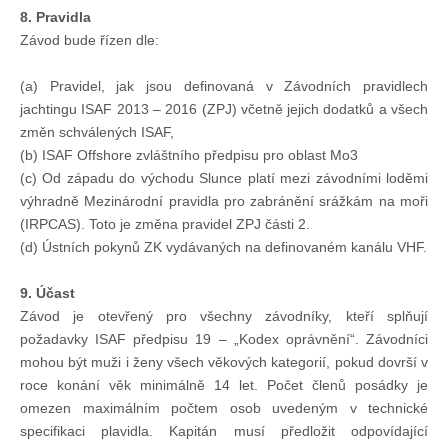
Knihovna
8. Pravidla
Závod bude řízen dle:
Knihovna
(a) Pravidel, jak jsou definovaná v Závodních pravidlech
jachtingu ISAF 2013 – 2016 (ZPJ) včetně jejich dodatků a všech
Knihy k prodeji
změn schválených ISAF,
(b) ISAF Offshore zvláštního předpisu pro oblast Mo3
(c) Od západu do východu Slunce platí mezi závodními loděmi
Kontakt
výhradně Mezinárodní pravidla pro zabránění srážkám na moři
(IRPCAS). Toto je změna pravidel ZPJ části 2.
(d) Ústních pokynů ZK vydávaných na definovaném kanálu VHF.
Bazar
9. Účast
Závod je otevřený pro všechny závodníky, kteří splňují
Mé inzeráty
požadavky ISAF předpisu 19 – „Kodex oprávnění“. Závodníci
mohou být muži i ženy všech věkových kategorií, pokud dovrší v
roce konání věk minimálně 14 let. Počet členů posádky je
omezen maximálním počtem osob uvedeným v technické
specifikaci plavidla. Kapitán musí předložit odpovídající