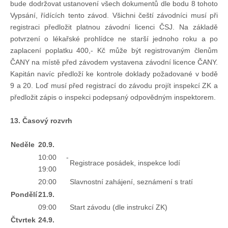
bude dodržovat ustanovení všech dokumentů dle bodu 8 tohoto
Vypsání, řídících tento závod. Všichni čeští závodníci musí při
registraci předložit platnou závodní licenci ČSJ. Na základě
potvrzení o lékařské prohlídce ne starší jednoho roku a po
zaplacení poplatku 400,- Kč může být registrovaným členům
ČANY na místě před závodem vystavena závodní licence ČANY.
Kapitán navíc předloží ke kontrole doklady požadované v bodě
9 a 20. Loď musí před registrací do závodu projít inspekcí ZK a
předložit zápis o inspekci podepsaný odpovědným inspektorem.
13. Časový rozvrh
Neděle
20.9.
10:00 -
Registrace posádek, inspekce lodí
19:00
20:00
Slavnostní zahájení, seznámení s tratí
Pondělí
21.9.
09:00
Start závodu (dle instrukcí ZK)
Čtvrtek
24.9.