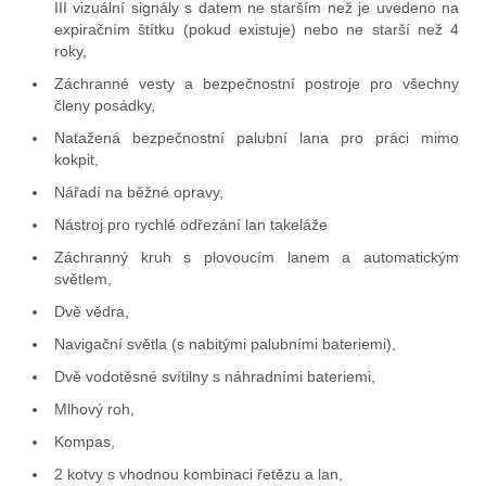
III vizuální signály s datem ne starším než je uvedeno na
expiračním štítku (pokud existuje) nebo ne starší než 4
roky,
Záchranné vesty a bezpečnostní postroje pro všechny
členy posádky,
Natažená bezpečnostní palubní lana pro práci mimo
kokpit,
Nářadí na běžné opravy,
Nástroj pro rychlé odřezání lan takeláže
Záchranný kruh s plovoucím lanem a automatickým
světlem,
Dvě vědra,
Navigační světla (s nabitými palubními bateriemi),
Dvě vodotěsné svítilny s náhradními bateriemi,
Mlhový roh,
Kompas,
2 kotvy s vhodnou kombinaci řetězu a lan,