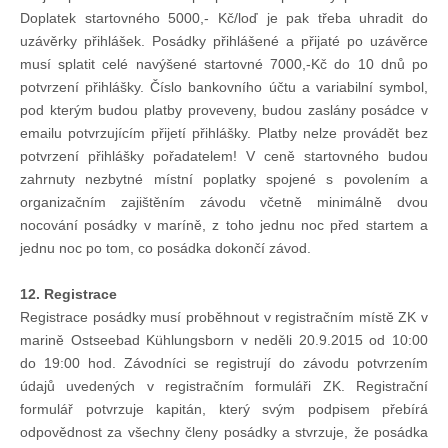
Doplatek startovného 5000,- Kč/loď je pak třeba uhradit do
uzávěrky přihlášek. Posádky přihlášené a přijaté po uzávěrce
musí splatit celé navýšené startovné 7000,-Kč do 10 dnů po
potvrzení přihlášky. Číslo bankovního účtu a variabilní symbol,
pod kterým budou platby proveveny, budou zaslány posádce v
emailu potvrzujícím přijetí přihlášky. Platby nelze provádět bez
potvrzení přihlášky pořadatelem! V ceně startovného budou
zahrnuty nezbytné místní poplatky spojené s povolením a
organizačním zajištěním závodu včetně minimálně dvou
nocování posádky v maríně, z toho jednu noc před startem a
jednu noc po tom, co posádka dokončí závod.
12. Registrace
Registrace posádky musí proběhnout v registračním místě ZK v
marině Ostseebad Kühlungsborn v neděli 20.9.2015 od 10:00
do 19:00 hod. Závodníci se registrují do závodu potvrzením
údajů uvedených v registračním formuláři ZK. Registrační
formulář potvrzuje kapitán, který svým podpisem přebírá
odpovědnost za všechny členy posádky a stvrzuje, že posádka