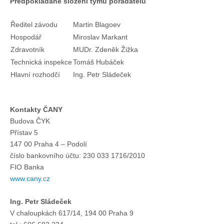
Předpokládané složení týmu pořadatelů
Ředitel závodu
Martin Blagoev
Hospodář
Miroslav Markant
Zdravotník
MUDr. Zdeněk Žižka
Technická inspekce
Tomáš Hubáček
Hlavní rozhodčí
Ing. Petr Sládeček
Kontakty ČANY
Budova ČYK
Přístav 5
147 00 Praha 4 – Podolí
číslo bankovního účtu: 230 033 1716/2010
FIO Banka
www.cany.cz
Ing. Petr Sládeček
V chaloupkách 617/14, 194 00 Praha 9