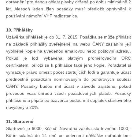
oprávnění pro danou oblast plavby držené po dobu minimálně 2
let. Alespoň jeden člen posádky musí předložit oprávnění k
používání námořní VHF radiostanice.
10. Přihlášky
Uzávěrka přihlášek je do 31. 7. 2015. Posádka se může přihlásit
na základě přihlášky zveřejněné na webu ČANY zasláním její
vyplněné kopie na uvedenou emailovou nebo poštovní adresu.
Pokud je loď vybavena platným proměřovacím ORC
certifikátem, přiloží se k přihlášce také jeho kopie. Pořadatel si
vyhrazuje právo omezit počet startujících lodí a garantuje účast
přednostně posádkám nominovaným do pohárových soutěží
ČANY. Posádky budou mít účast v závodě zajištěnu, pokud
provedou včas úhradu všech požadovaných plateb. Posádky
přihlášené a přijaté po uzávěrce budou mít doplatek startovného
navýšený o 20%.
11. Startovné
Startovné je 6000,-Kč/loď. Nevratná záloha startovného 1000,-
Kč je splatná do 14 dnů po potvrzení přihlášky pořadatelem.