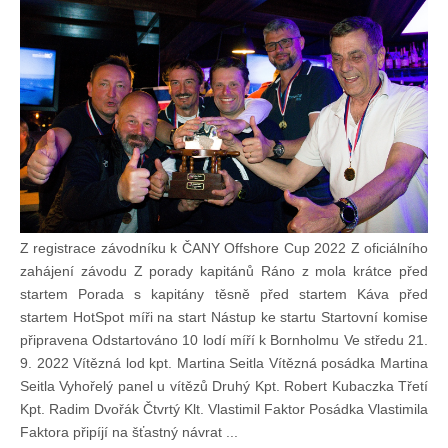
Doklady osob
Lodě - technika (tech. způsobilost)
Lodě - registrace
Rádio (MF, HF, VHF)
Z registrace závodníku k ČANY Offshore Cup 2022 Z oficiálního
Kapitánské zkoušky
zahájení závodu Z porady kapitánů Ráno z mola krátce před
startem Porada s kapitány těsně před startem Káva před
Ostatní
startem HotSpot míři na start Nástup ke startu Startovní komise
připravena Odstartováno 10 lodí míří k Bornholmu Ve středu 21.
9. 2022 Vítězná lod kpt. Martina Seitla Vítězná posádka Martina
Soutěže a závody
Seitla Vyhořelý panel u vítězů Druhý Kpt. Robert Kubaczka Třetí
Kpt. Radim Dvořák Čtvrtý Klt. Vlastimil Faktor Posádka Vlastimila
Faktora připíjí na šťastný návrat ...
Offshore Cup