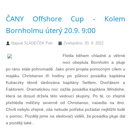
Pohár mistrů
ČANY Offshore Cup - Kolem
Bornholmu úterý 20.9. 9:00
Osobnost roku
Napsal
SLÁDEČEK Petr
Zveřejněno: 20. 9. 2022
Mezinárodní pohár
Flotila během chladné a větrné
noci obeplula Bornholm a pluje
Modrá stuha
po ránu stále pohromadě. Jako první projela pomocným cílem u
majáku Christianso tři hodiny po půlnoci posádka kapitána
Kubaczky těsně sledována kapitány Seitlem, Dvořákem a
Pohárové závody
Faktorem. Dramatickou noc zažila posádka kapitána Windishe,
která se dosud držela této vedoucí skupiny. Po té, co zřejmě
Kvízy
přehlédla mělčiny severně od Christianso, nasedla na dno.
Chvíli nebylo zřejmé, zda nebude potřeba požádat nejbližší lodě
o pomoc. Později jsme na sledovači viděli, že posádka pluje dál
O lodích a plavbách
a později také...