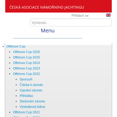
ČESKÁ ASOCIACE NÁMOŘNÍHO JACHTINGU
Přihlásit se
Menu
Home
Offshore Cup
Offshore Cup 2026
Offshore Cup 2025
ČANY
Offshore Cup 2024
Offshore Cup 2023
Offshore Cup 2022
Kdo jsme
Sponzoři
Články k závodu
Vypsání závodu
Zveme vás mezi nás
Přihláška
Sledování závodu
Výsledková listina
Setkání ČANY
Offshore Cup 2021