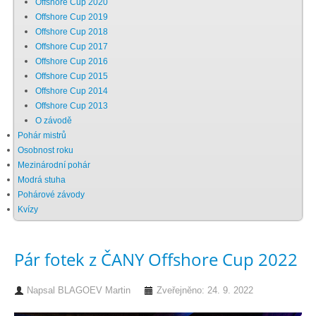
Offshore Cup 2020
Offshore Cup 2019
Chci se stát členem
Offshore Cup 2018
Offshore Cup 2017
Offshore Cup 2016
Oznámení
Offshore Cup 2015
Offshore Cup 2014
Offshore Cup 2013
Členské příspěvky
O závodě
Pohár mistrů
Dokumenty ke stažení
Osobnost roku
Mezinárodní pohár
Modrá stuha
Ochrana osobních údajů
Pohárové závody
Kvízy
Legislativa
Pár fotek z ČANY Offshore Cup 2022
Legislativní proces
Napsal
BLAGOEV Martin
Zveřejněno: 24. 9. 2022