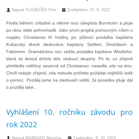
Napsal
SLÁDEČEK Petr
Zveřejněno: 23. 9. 2022
Flotila během chladné a větrné noci obeplula Bornholm a pluje
po ránu stále pohromadě. Jako první projela pomocným cílem u
majáku Christianso tři hodiny po půlnoci posádka kapitána
Kubaczky těsně sledována kapitány Seitlem, Dvořákem a
Faktorem. Dramatickou noc zažila posádka kapitána Windishe,
která se dosud držela této vedoucí skupiny. Po té, co zřejmě
přehlédla mělčiny severně od Christianso, nasedla zde na dno.
Chvíli nebylo zřejmé, zda nebude potřeba požádat nejbližší lodě
o pomoc. Později jsme na sledovači viděli, že posádka pluje dál
a později také...
Vyhlášení 10. ročníku závodu pro
rok 2022
Napsal
MARKANT Miroslav
Zveřejněno: 9. 10. 2020