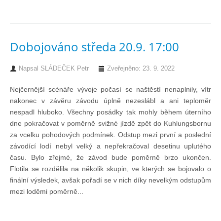
Technika lodí
Dobojováno středa 20.9. 17:00
Přednášky
Napsal
SLÁDEČEK Petr
Zveřejněno: 23. 9. 2022
O plavbách českých jachtařů
Nejčernější scénáře vývoje počasí se naštěstí nenaplnily, vítr
nakonec v závěru závodu úplně nezeslábl a ani teploměr
Převzaté články ze zahraničí
nespadl hluboko. Všechny posádky tak mohly během úterního
dne pokračovat v poměrně svižné jízdě zpět do Kuhlungsbornu
Ostatní články
za vcelku pohodových podmínek. Odstup mezi první a poslední
závodící lodí nebyl velký a nepřekračoval desetinu uplutého
času. Bylo zřejmé, že závod bude poměrně brzo ukončen.
Plavební oblasti
Flotila se rozdělila na několik skupin, ve kterých se bojovalo o
finální výsledek, avšak pořadí se v nich díky nevelkým odstupům
mezi loděmi poměrně...
Fotogalerie