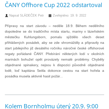
Knihovna
ČANY Offhore Cup 2022 odstartoval
Napsal
SLÁDEČEK Petr
Zveřejněno: 19. 9. 2022
Knihovna
Přípravy na start závodu – neděle 18.9. Během nedělního
dopoledne se do tradičního místa startu, mariny v lázeňském
Knihy k prodeji
městečku Kuhlungsborn, pomalu sjíždělo všech deset
přihlášených posádek, aby se zde shromáždily a připravily na
Kontakt
start jubilejního již desátého ročníku náročné české offshorové
regaty pořádané ČANY. Přebírání některých lodí v okolních
marinách bohužel opět provázely nemalé problémy. Chyběly
Bazar
objednané spinakery, nejsou k dispozici původně objednané
lodě, loď kapitána Seitla dokonce cestou na start hořela a
posádka musela aktivně hasit požár...
Mé inzeráty
Kolem Bornholmu úterý 20.9. 9:00