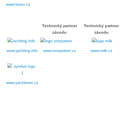
Doklady osob
www.lanex.cz
Lodě - technika (tech. způsobilost)
Technický partner
Technický partner
závodu
závodu
Lodě - registrace
www.jachting.info
www.onisystem.cz
www.milk.cz
Rádio (MF, HF, VHF)
Kapitánské zkoušky
www.yachtmen.cz
Ostatní
Soutěže a závody
Offshore Cup