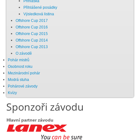
Přihláška
Přihlášené posádky
Chci se stát členem
Výsledková listina
Offshore Cup 2017
Offshore Cup 2016
Oznámení
Offshore Cup 2015
Offshore Cup 2014
Offshore Cup 2013
Členské příspěvky
O závodě
Pohár mistrů
Dokumenty ke stažení
Osobnost roku
Mezinárodní pohár
Modrá stuha
Ochrana osobních údajů
Pohárové závody
Kvízy
Sponzoři závodu
Legislativa
Hlavní partner závodu
Legislativní proces