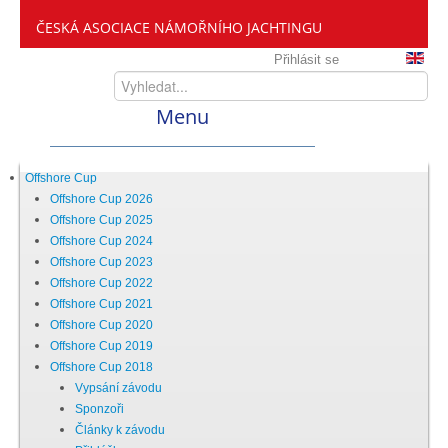
ČESKÁ ASOCIACE NÁMOŘNÍHO JACHTINGU
Přihlásit se
Menu
Home
Offshore Cup
Offshore Cup 2026
Offshore Cup 2025
ČANY
Offshore Cup 2024
Offshore Cup 2023
Offshore Cup 2022
Kdo jsme
Offshore Cup 2021
Offshore Cup 2020
Offshore Cup 2019
Zveme vás mezi nás
Offshore Cup 2018
Vypsání závodu
Sponzoři
Setkání ČANY
Články k závodu