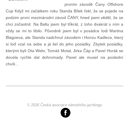
prvním závodě Čany Offshore
Technika lodí
Cup Když mi začátkem roku Standa Bílek řekl, že se pojede na
podzim první mezinárodní závod ČANY, hned jsem věděl, že se
chci zúčastnit. Na Baltu jsem byl třikrát, z toho dvakrát s ním a
Přednášky
vždy se mi to líbilo. Původně jsem byl v posádce lodi Martina
Blagoeva, ale Standa nadchnul závodem i Honzu Kadlece, který
O plavbách českých jachtařů
si loď vzal na sebe a já šel do jeho posádky. Zbytek posádky,
kterými byli Ota Webr, Tomáš Motal, Jirka Čáp a Pavel Horák se
docela rychle dal dohromady. Pavel ale musel na poslední
Převzaté články ze zahraničí
chvíli...
Ostatní články
Plavební oblasti
© 2026 Česká asociace námořního jachtingu
Fotogalerie