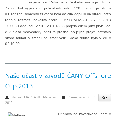
se jede jako Velká cena Českého svazu jachtingu.
Závod byl vypsán u příležitosti oslav 120. výročí jachtingu
Pohár mistrů
v Čechách. Všechny závodní lodě do cíle dopluly ve středu brzo
ráno v rozmezí několika hodin. AKTUALIZACE 25. 9. 2013
10:00 - Lodě jsou v cíli V 01:13:55 projela cílem jako první loď
Osobnost roku
č. 3 Saša Nedvědický, stihli to přesně, po jejich projetí přestalo
skoro foukat a změnil se směr větru. Jako druhá byla v cíli v
02:10:00...
Mezinárodní pohár
Modrá stuha
Naše účast v závodě ČANY Offshore
Pohárové závody
Cup 2013
Kvízy
Napsal
MARKANT Miroslav
Zveřejněno: 6. 10.
2013
O lodích a plavbách
Příprava na závodNaše účast v