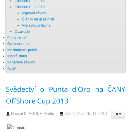
Offshore Cup 2014
Offshore Cup 2013
Chci se stát členem
Vypsání závodu
Články od účastníků
Výsledková listina
Oznámení
O závodě
Pohár mistrů
Osobnost roku
Členské příspěvky
Mezinárodní pohár
Modrá stuha
Dokumenty ke stažení
Pohárové závody
Kvízy
Ochrana osobních údajů
Svědectví o Punta d'Oro na ČANY
OffShore Cup 2013
Legislativa
Napsal
BLAGOEV Martin
Zveřejněno: 15. 11. 2013
Legislativní proces