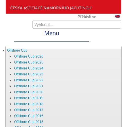
ČESKÁ ASOCIACE NÁMOŘNÍHO JACHTINGU
Přihlásit se
Menu
Home
Offshore Cup
Offshore Cup 2026
Offshore Cup 2025
ČANY
Offshore Cup 2024
Offshore Cup 2023
Offshore Cup 2022
Kdo jsme
Offshore Cup 2021
Offshore Cup 2020
Offshore Cup 2019
Zveme vás mezi nás
Offshore Cup 2018
Offshore Cup 2017
Offshore Cup 2016
Setkání ČANY
Offshore Cup 2015