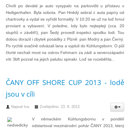
Doklady osob
Chvíli po deváté je auto vysypalo na parkovišti u přístavu v
Heiligenhafen. Byla sobota. Pan Hnědý sebral z auta papíry od
chartrovky a vydal se vyřídit formality. V 10:20 se už na loď hrnul
Lodě - technika (tech. způsobilost)
proviant a vybavení. V poledne, kdy bylo nejtepleji (cca. 20
stupňů v závětří), pan Šedý provedl inspekci spodku lodi. Tou
Lodě - registrace
dobou dorazil i zbytek posádky z Plzně: pan Modrý a pan Černý.
Po rychlé svačině odvázali lana a vypluli do Kühlungsborn. O půl
čtvrté nechali most na ostrov Fehmarn za zádí a severozápadní
Rádio (MF, HF, VHF)
vítr 3bft pozval na jejich palubu spinakr. Loď se rozeběhla...
Kapitánské zkoušky
ČANY OFF SHORE CUP 2013 - lodě
Ostatní
jsou v cíli
Napsal
Iva
Zveřejněno: 23. 9. 2013
Soutěže a závody
V německém Kühlungsbornu v pondělí
odstartoval mezinárodní pohár ČANY 2013, který
Offshore Cup