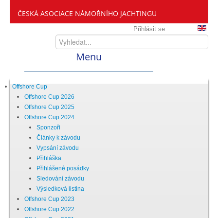
ČESKÁ ASOCIACE NÁMOŘNÍHO JACHTINGU
Přihlásit se
Menu
Home
Offshore Cup
Offshore Cup 2026
Offshore Cup 2025
ČANY
Offshore Cup 2024
Sponzoři
Články k závodu
Kdo jsme
Vypsání závodu
Přihláška
Přihlášené posádky
Zveme vás mezi nás
Sledování závodu
Výsledková listina
Offshore Cup 2023
Setkání ČANY
Offshore Cup 2022