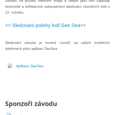
závodů na pozadí námořní mapy a stejně jako loni zajišťuje
Doklady osob
technické a softwarové zabezpečení sledování závodních lodí v
12. ročníku
Lodě - technika (tech. způsobilost)
>> Sledování polohy lodí See Sea<<
Lodě - registrace
Sledování závodu je možné rovněž na vašich mobilních
telefonech přes aplikaci SeeSea.
Rádio (MF, HF, VHF)
Kapitánské zkoušky
Aplikace SeeSea
Ostatní
Soutěže a závody
Sponzoři závodu
Offshore Cup