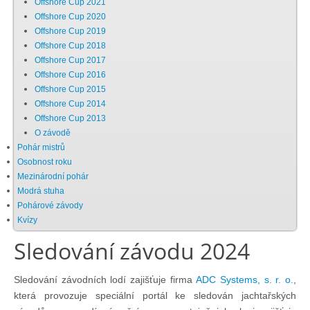
Offshore Cup 2021
Offshore Cup 2020
Chci se stát členem
Offshore Cup 2019
Offshore Cup 2018
Offshore Cup 2017
Oznámení
Offshore Cup 2016
Offshore Cup 2015
Offshore Cup 2014
Členské příspěvky
Offshore Cup 2013
O závodě
Dokumenty ke stažení
Pohár mistrů
Osobnost roku
Mezinárodní pohár
Ochrana osobních údajů
Modrá stuha
Pohárové závody
Kvízy
Legislativa
Sledování závodu 2024
Legislativní proces
Sledování závodních lodí zajišťuje firma
ADC Systems, s. r. o.
,
která provozuje speciální portál ke sledován jachtařských