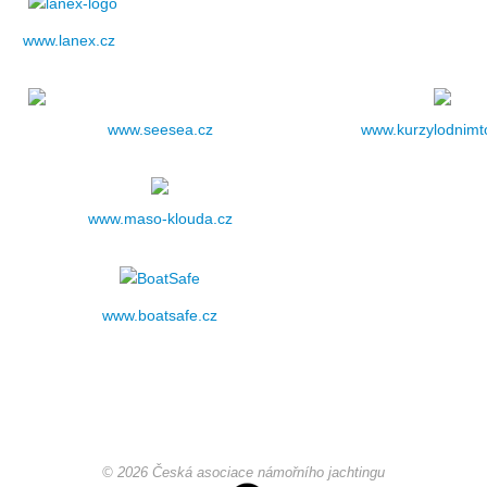
www.lanex.cz
Pohár mistrů
Osobnost roku
www.seesea.cz
www.kurzylodnimto
Mezinárodní pohár
www.maso-klouda.cz
Modrá stuha
Pohárové závody
www.boatsafe.cz
Kvízy
O lodích a plavbách
© 2026 Česká asociace námořního jachtingu