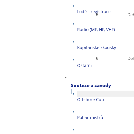
Lodě - registrace
5.
Deh
Rádio (MF, HF, VHF)
Kapitánské zkoušky
6.
Deh
Ostatní
Soutěže a závody
Offshore Cup
Pohár mistrů