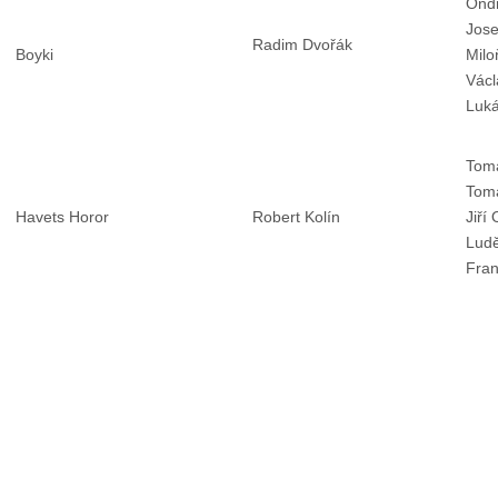
Ondř
Jose
Radim Dvořák
Boyki
Milo
Václ
Luk
Tom
Tomá
Havets Horor
Robert Kolín
Jiří 
Ludě
Fran