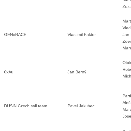
Zuza
Mart
Vlad
GENeRACE
Vlastimil Faktor
Jan 
Zde
Mar
Otak
Robe
6xAu
Jan Berný
Mich
Part
Aleš
DUSIN Czech sail.team
Pavel Jakubec
Marc
Jose