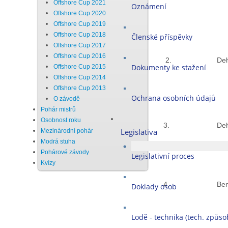
Offshore Cup 2021
Oznámení
Offshore Cup 2020
Offshore Cup 2019
Offshore Cup 2018
Členské příspěvky
Offshore Cup 2017
Offshore Cup 2016
2.
Deh
Dokumenty ke stažení
Offshore Cup 2015
Offshore Cup 2014
Offshore Cup 2013
Ochrana osobních údajů
O závodě
Pohár mistrů
Osobnost roku
3.
Deh
Legislativa
Mezinárodní pohár
Modrá stuha
Pohárové závody
Legislativní proces
Kvízy
4.
Ben
Doklady osob
Lodě - technika (tech. způsob