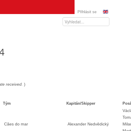
Přihlásit se
4
date received.
)
Tým
Kapitán/Skipper
Pos
Václ
Tom
Cães do mar
Alexander Nedvědický
Mila
Mart