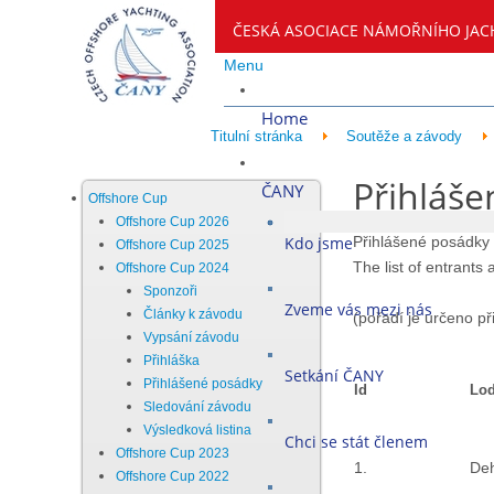
ČESKÁ ASOCIACE NÁMOŘNÍHO JAC
Menu
Home
Titulní stránka
Soutěže a závody
Přihláše
ČANY
Offshore Cup
Offshore Cup 2026
Kdo jsme
Přihlášené posádky
Offshore Cup 2025
The list of entrants
Offshore Cup 2024
Sponzoři
Zveme vás mezi nás
Články k závodu
(pořadí je určeno při
Vypsání závodu
Přihláška
Setkání ČANY
Přihlášené posádky
Id
Loď
Sledování závodu
Výsledková listina
Chci se stát členem
Offshore Cup 2023
1.
Deh
Offshore Cup 2022