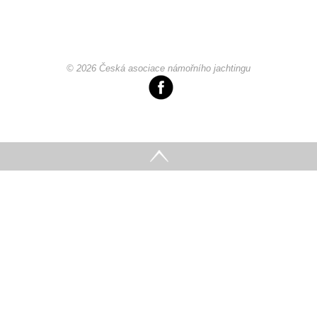
Technika lodí
Přednášky
© 2026 Česká asociace námořního jachtingu
O plavbách českých jachtařů
Převzaté články ze zahraničí
Ostatní články
Plavební oblasti
Fotogalerie