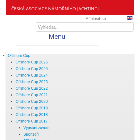
ČESKÁ ASOCIACE NÁMOŘNÍHO JACHTINGU
Přihlásit se
Menu
Home
Offshore Cup
Offshore Cup 2026
Offshore Cup 2025
ČANY
Offshore Cup 2024
Offshore Cup 2023
Offshore Cup 2022
Kdo jsme
Offshore Cup 2021
Offshore Cup 2020
Offshore Cup 2019
Zveme vás mezi nás
Offshore Cup 2018
Offshore Cup 2017
Vypsání závodu
Setkání ČANY
Sponzoři