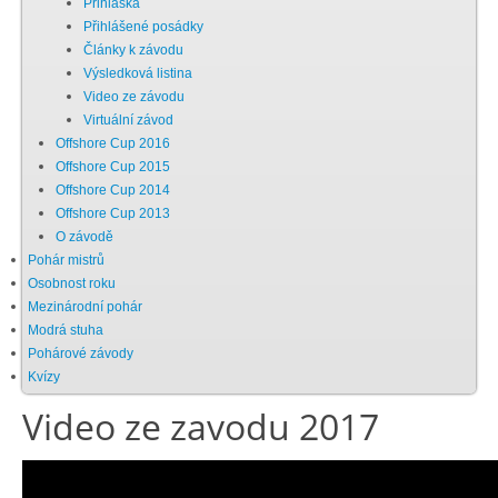
Přihláška
Přihlášené posádky
Chci se stát členem
Články k závodu
Výsledková listina
Video ze závodu
Oznámení
Virtuální závod
Offshore Cup 2016
Offshore Cup 2015
Členské příspěvky
Offshore Cup 2014
Offshore Cup 2013
Dokumenty ke stažení
O závodě
Pohár mistrů
Osobnost roku
Ochrana osobních údajů
Mezinárodní pohár
Modrá stuha
Pohárové závody
Legislativa
Kvízy
Video ze zavodu 2017
Legislativní proces