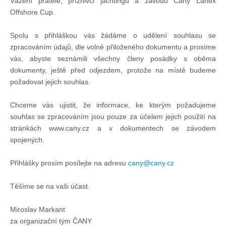
Vážení přátelé, příznivci jachtingu a závodu Čany Lanex
Doklady osob
Offshore Cup.
Spolu s přihláškou vás žádáme o udělení souhlasu se
Lodě - technika (tech. způsobilost)
zpracováním údajů, dle volně přiloženého dokumentu a prosíme
vás, abyste seznámili všechny členy posádky s oběma
Lodě - registrace
dokumenty, ještě před odjezdem, protože na místě budeme
požadovat jejich souhlas.
Rádio (MF, HF, VHF)
Chceme vás ujistit, že informace, ke kterým požadujeme
souhlas se zpracováním jsou pouze za účelem jejich použití na
Kapitánské zkoušky
stránkách www.cany.cz a v dokumentech se závodem
spojených.
Ostatní
Přihlášky prosím posílejte na adresu
cany@cany.cz
Těšíme se na vaši účast.
Soutěže a závody
Miroslav Markant
Offshore Cup
za organizační tým ČANY