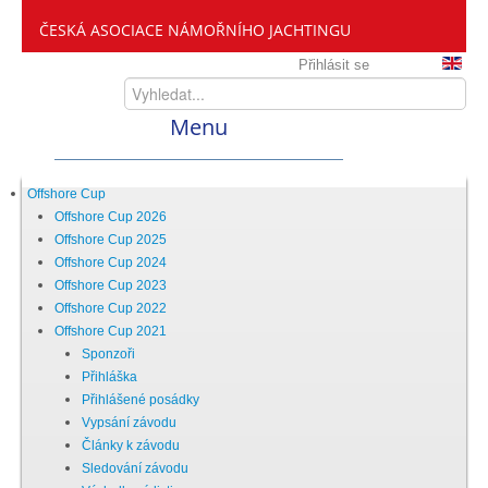
ČESKÁ ASOCIACE NÁMOŘNÍHO JACHTINGU
Přihlásit se
Menu
Home
Offshore Cup
Offshore Cup 2026
Offshore Cup 2025
ČANY
Offshore Cup 2024
Offshore Cup 2023
Offshore Cup 2022
Kdo jsme
Offshore Cup 2021
Sponzoři
Přihláška
Zveme vás mezi nás
Přihlášené posádky
Vypsání závodu
Články k závodu
Setkání ČANY
Sledování závodu