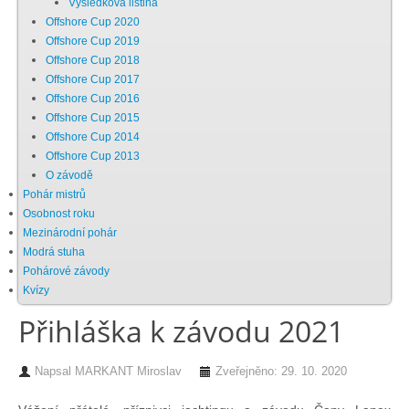
Výsledková listina
Offshore Cup 2020
Chci se stát členem
Offshore Cup 2019
Offshore Cup 2018
Offshore Cup 2017
Oznámení
Offshore Cup 2016
Offshore Cup 2015
Offshore Cup 2014
Členské příspěvky
Offshore Cup 2013
O závodě
Dokumenty ke stažení
Pohár mistrů
Osobnost roku
Mezinárodní pohár
Ochrana osobních údajů
Modrá stuha
Pohárové závody
Kvízy
Legislativa
Přihláška k závodu 2021
Legislativní proces
Napsal
MARKANT Miroslav
Zveřejněno: 29. 10. 2020