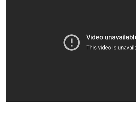
Doklady osob
Lodě - technika (tech. způsobilost)
Lodě - registrace
Rádio (MF, HF, VHF)
Kapitánské zkoušky
Ostatní
Soutěže a závody
Offshore Cup