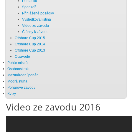
Přihláška
Sponzoři
Chci se stát členem
Přihlášené posádky
Výsledková listina
Video ze závodu
Oznámení
Články k závodu
Offshore Cup 2015
Offshore Cup 2014
Členské příspěvky
Offshore Cup 2013
O závodě
Dokumenty ke stažení
Pohár mistrů
Osobnost roku
Mezinárodní pohár
Ochrana osobních údajů
Modrá stuha
Pohárové závody
Kvízy
Legislativa
Video ze zavodu 2016
Legislativní proces