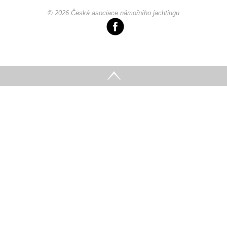
© 2026 Česká asociace námořního jachtingu
Pohár mistrů
Osobnost roku
Mezinárodní pohár
Modrá stuha
Pohárové závody
Kvízy
O lodích a plavbách