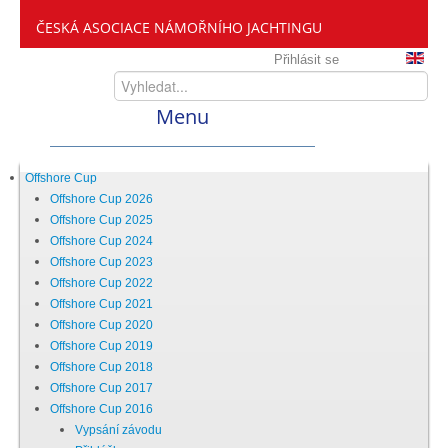
ČESKÁ ASOCIACE NÁMOŘNÍHO JACHTINGU
Přihlásit se
Menu
Home
Offshore Cup
Offshore Cup 2026
Offshore Cup 2025
ČANY
Offshore Cup 2024
Offshore Cup 2023
Offshore Cup 2022
Kdo jsme
Offshore Cup 2021
Offshore Cup 2020
Offshore Cup 2019
Zveme vás mezi nás
Offshore Cup 2018
Offshore Cup 2017
Offshore Cup 2016
Setkání ČANY
Vypsání závodu