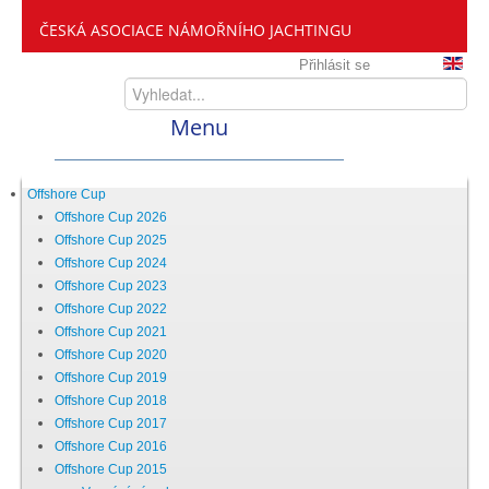
ČESKÁ ASOCIACE NÁMOŘNÍHO JACHTINGU
Přihlásit se
Menu
Home
Offshore Cup
Offshore Cup 2026
Offshore Cup 2025
ČANY
Offshore Cup 2024
Offshore Cup 2023
Offshore Cup 2022
Kdo jsme
Offshore Cup 2021
Offshore Cup 2020
Offshore Cup 2019
Zveme vás mezi nás
Offshore Cup 2018
Offshore Cup 2017
Offshore Cup 2016
Setkání ČANY
Offshore Cup 2015