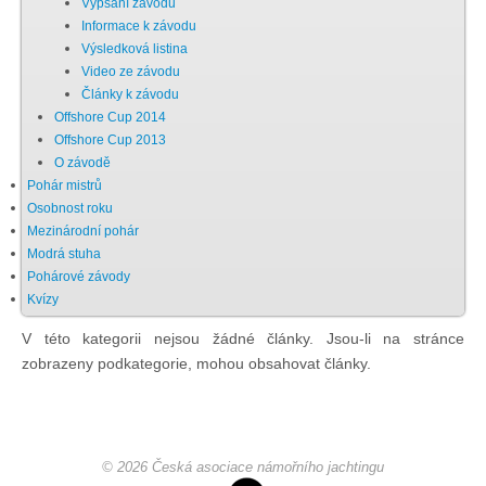
Vypsání závodu
Informace k závodu
Chci se stát členem
Výsledková listina
Video ze závodu
Články k závodu
Oznámení
Offshore Cup 2014
Offshore Cup 2013
O závodě
Členské příspěvky
Pohár mistrů
Osobnost roku
Dokumenty ke stažení
Mezinárodní pohár
Modrá stuha
Pohárové závody
Ochrana osobních údajů
Kvízy
V této kategorii nejsou žádné články. Jsou-li na stránce
zobrazeny podkategorie, mohou obsahovat články.
Legislativa
Legislativní proces
© 2026 Česká asociace námořního jachtingu