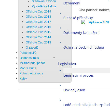
Sledování závodu
Oznámení
Výsledková listina
Oba partneři nabízej
Offshore Cup 2019
Offshore Cup 2018
Členské příspěvky
Aplikace ONI
Offshore Cup 2017
Offshore Cup 2016
Dokumenty ke stažení
Offshore Cup 2015
Offshore Cup 2014
Offshore Cup 2013
Ochrana osobních údajů
O závodě
Pohár mistrů
Osobnost roku
Legislativa
Mezinárodní pohár
Modrá stuha
Pohárové závody
Legislativní proces
Kvízy
Doklady osob
Lodě - technika (tech. způsob