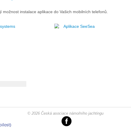
í možnost instalace aplikace do Vašich mobilních telefonů.
 systems
Aplikace SeeSea
© 2026 Česká asociace námořního jachtingu
ilost)