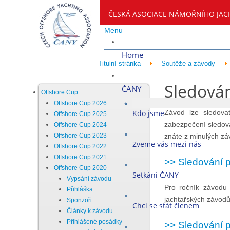
ČESKÁ ASOCIACE NÁMOŘNÍHO JAC
Menu
Home
Titulní stránka
Soutěže a závody
Sledová
ČANY
Offshore Cup
Offshore Cup 2026
Kdo jsme
Závod lze sledova
Offshore Cup 2025
zabezpečení sledová
Offshore Cup 2024
Offshore Cup 2023
znáte z minulých z
Zveme vás mezi nás
Offshore Cup 2022
Offshore Cup 2021
>> Sledování 
Offshore Cup 2020
Setkání ČANY
Vypsání závodu
Pro ročník závodu
Přihláška
jachtařských závod
Sponzoři
Chci se stát členem
Články k závodu
Přihlášené posádky
>> Sledování 