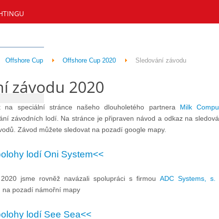
HTINGU
Offshore Cup
Offshore Cup 2020
Sledování závodu
ní závodu 2020
t na speciální stránce našeho dlouholetého partnera
Milk Comput
ní závodních lodí. Na stránce je připraven návod a odkaz na sledován
ávodů. Závod můžete sledovat na pozadí google mapy.
polohy lodí Oni System<<
 2020 jsme rovněž navázali spolupráci s firmou
ADC Systems, s. 
ů na pozadí námořní mapy
polohy lodí See Sea<<