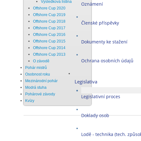
Výsledková listina
Oznámení
Offshore Cup 2020
Offshore Cup 2019
Offshore Cup 2018
Členské příspěvky
Offshore Cup 2017
Offshore Cup 2016
Dokumenty ke stažení
Offshore Cup 2015
Offshore Cup 2014
Offshore Cup 2013
Ochrana osobních údajů
O závodě
Pohár mistrů
Osobnost roku
Legislativa
Mezinárodní pohár
Modrá stuha
Pohárové závody
Legislativní proces
Kvízy
Doklady osob
Lodě - technika (tech. způsob