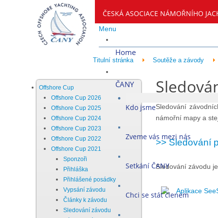
ČESKÁ ASOCIACE NÁMOŘNÍHO JAC
Menu
Home
Titulní stránka
Soutěže a závody
Sledová
ČANY
Offshore Cup
Offshore Cup 2026
Kdo jsme
Sledování závodních
Offshore Cup 2025
námořní mapy a stejn
Offshore Cup 2024
Offshore Cup 2023
Zveme vás mezi nás
Offshore Cup 2022
>> Sledování 
Offshore Cup 2021
Sponzoři
Setkání ČANY
Sledování závodu je
Přihláška
Přihlášené posádky
Vypsání závodu
Aplikace See
Chci se stát členem
Články k závodu
Sledování závodu