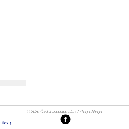
© 2026 Česká asociace námořního jachtingu
ilost)