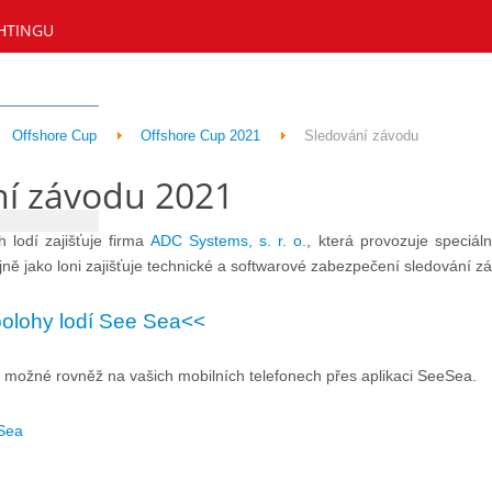
HTINGU
Offshore Cup
Offshore Cup 2021
Sledování závodu
ní závodu 2021
 lodí zajišťuje firma
ADC Systems, s. r. o.
, která provozuje speciál
ě jako loni zajišťuje technické a softwarové zabezpečení sledování zá
polohy lodí See Sea<<
 možné rovněž na vašich mobilních telefonech přes aplikaci SeeSea.
Sea