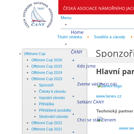
ČESKÁ ASOCIACE NÁMOŘNÍHO JAC
Menu
Home
Titulní stránka
Soutěže a závody
Sponzoř
ČANY
Offshore Cup
Offshore Cup 2026
Kdo jsme
Offshore Cup 2025
Hlavní pa
Offshore Cup 2024
Offshore Cup 2023
Zveme vás mezi nás
Sponzoři
Články k závodu
www.lanex.cz
Vypsání závodu
Setkání ČANY
Přihláška
Přihlášené posádky
Technický partner
Sledování závodu
Chci se stát členem
Offshore Cup 2022
www.se
Offshore Cup 2021