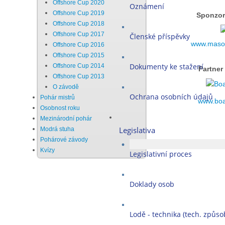
Offshore Cup 2020
Oznámení
Offshore Cup 2019
Sponzor
Offshore Cup 2018
Offshore Cup 2017
Členské příspěvky
www.maso-
Offshore Cup 2016
Offshore Cup 2015
Dokumenty ke stažení
Offshore Cup 2014
Partner
Offshore Cup 2013
O závodě
Ochrana osobních údajů
Pohár mistrů
www.boa
Osobnost roku
Mezinárodní pohár
Legislativa
Modrá stuha
Pohárové závody
Kvízy
Legislativní proces
Doklady osob
Lodě - technika (tech. způsob