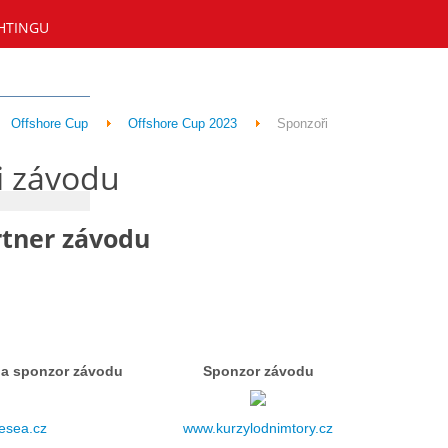
HTINGU
Offshore Cup
Offshore Cup 2023
Sponzoři
i závodu
rtner závodu
 a sponzor závodu
Sponzor závodu
esea.cz
www.kurzylodnimtory.cz