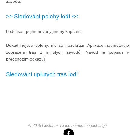
závodu.
Doklady osob
>> Sledování polohy lodí <<
Lodě - technika (tech. způsobilost)
Lodě jsou pojmenovány jmény kapitánů.
Lodě - registrace
Dokud nejsou polohy, nic se nezobrazí. Aplikace neumožňuje
zobrazení tras z minulých závodů. Návod je popsán v
Rádio (MF, HF, VHF)
předchozím odkazu!
Sledování uplutých tras lodí
Kapitánské zkoušky
Ostatní
Soutěže a závody
© 2026 Česká asociace námořního jachtingu
Offshore Cup