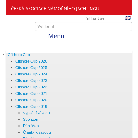
ČESKÁ ASOCIACE NÁMOŘNÍHO JACHTINGU
Přihlásit se
Menu
Home
Offshore Cup
Offshore Cup 2026
Offshore Cup 2025
ČANY
Offshore Cup 2024
Offshore Cup 2023
Offshore Cup 2022
Kdo jsme
Offshore Cup 2021
Offshore Cup 2020
Offshore Cup 2019
Zveme vás mezi nás
Vypsání závodu
Sponzoři
Přihláška
Setkání ČANY
Články k závodu