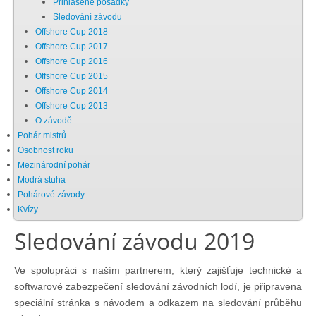
Přihlášené posádky
Sledování závodu
Chci se stát členem
Offshore Cup 2018
Offshore Cup 2017
Offshore Cup 2016
Oznámení
Offshore Cup 2015
Offshore Cup 2014
Offshore Cup 2013
Členské příspěvky
O závodě
Pohár mistrů
Dokumenty ke stažení
Osobnost roku
Mezinárodní pohár
Modrá stuha
Ochrana osobních údajů
Pohárové závody
Kvízy
Sledování závodu 2019
Legislativa
Ve spolupráci s naším partnerem, který zajišťuje technické a
Legislativní proces
softwarové zabezpečení sledování závodních lodí, je připravena
speciální stránka s návodem a odkazem na sledování průběhu