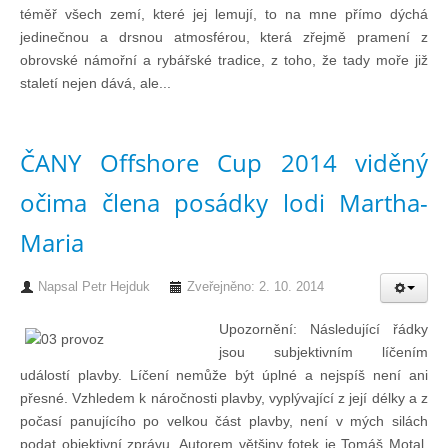
téměř všech zemí, které jej lemují, to na mne přímo dýchá
Technika lodí
jedinečnou a drsnou atmosférou, která zřejmě pramení z
obrovské námořní a rybářské tradice, z toho, že tady moře již
staletí nejen dává, ale...
Přednášky
O plavbách českých jachtařů
ČANY Offshore Cup 2014 viděný
očima člena posádky lodi Martha-
Převzaté články ze zahraničí
Maria
Ostatní články
Napsal
Petr Hejduk
Zveřejněno: 2. 10. 2014
Plavební oblasti
Upozornění: Následující řádky
jsou subjektivním líčením
událostí plavby. Líčení nemůže být úplné a nejspíš není ani
Fotogalerie
přesné. Vzhledem k náročnosti plavby, vyplývající z její délky a z
počasí panujícího po velkou část plavby, není v mých silách
podat objektivní zprávu. Autorem většiny fotek je Tomáš Motal,