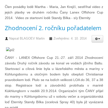
Doklady osob
Člen posádky lodě Martha - Maria, Jan Krejčí, sestříhal video z
jejich plavby ve druhém ročníku Čany Lanex Offshore Cup
Lodě - technika (tech. způsobilost)
2014. Video ze startovní lodě Standy Bílka - s/y Eternity
Zhodnocení 2. ročníku pořadatelem
Lodě - registrace
Napsal
BLAGOEV Martin
Zveřejněno: 4. 10. 2014
Rádio (MF, HF, VHF)
ČANY - LANEX Offshore Cup 21.-27. září 2014 Zhodnocení
Kapitánské zkoušky
závodu Druhý ročník závodu se konal ve vodách jižního Baltu.
Startovací a cílová linie byla u lázeňského města a maríny v
Kühlungsbornu a otočným bodem bylo obeplutí Christiansø
Ostatní
pravobokem lodi. Plulo se na lodích velikosti LOA do 36, 37 a 38
stop. Registrace lodí a závodníků probíhala v marině
Kükhlungborn v neděli 20.9.2014. Organizační tým ČANY přijel
Soutěže a závody
do mariny v Kühlungsbornu už v sobotu večer a organizátorská
loď Eternity Standy Bílka (ocelová Spray 40) byla již vyvázaná
Offshore Cup
na místě. ...