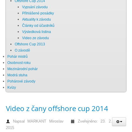
Offshore Cup 2014
Vypsání závodu
Chci se stát členem
Přihlášené posádky
Aktuality k závodu
Články od účastníků
Oznámení
Výsledková listina
Video ze závodu
Offshore Cup 2013
Členské příspěvky
O závodě
Pohár mistrů
Dokumenty ke stažení
Osobnost roku
Mezinárodní pohár
Modrá stuha
Ochrana osobních údajů
Pohárové závody
Kvízy
Legislativa
Video z čany offshore cup 2014
Legislativní proces
Napsal
MARKANT Miroslav
Zveřejněno: 23. 2.
2015