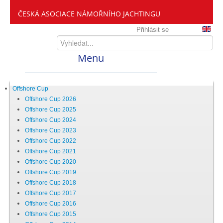
ČESKÁ ASOCIACE NÁMOŘNÍHO JACHTINGU
Přihlásit se
Menu
Home
Offshore Cup
Offshore Cup 2026
Offshore Cup 2025
ČANY
Offshore Cup 2024
Offshore Cup 2023
Offshore Cup 2022
Kdo jsme
Offshore Cup 2021
Offshore Cup 2020
Offshore Cup 2019
Zveme vás mezi nás
Offshore Cup 2018
Offshore Cup 2017
Offshore Cup 2016
Setkání ČANY
Offshore Cup 2015