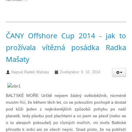
Pohár mistrů
Osobnost roku
ČANY Offshore Cup 2014 - jak to
prožívala vítězná posádka Radka
Mezinárodní pohár
Mašaty
Modrá stuha
Napsal
Radek Mašata
Zveřejněno: 9. 10. 2014
Pohárové závody
BALTSKÉ MOŘE Určitě nejsem žádný světoběžník, nicméně
musím říci, že během těch let, co se pokouším pochopit a dostat
Kvízy
pod kůži jeden z nejkrásnějších způsobů pohybu po naší
planetě, tedy plavbu pod plachtami a co jsem se plavil (nebo se
O lodích a plavbách
o to alespoň pokoušel) po různých mořích, mi moře Baltické
přirostlo k srdci asi ze všech nejvíc. Snad proto, že na pobřeží