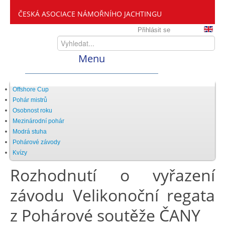
ČESKÁ ASOCIACE NÁMOŘNÍHO JACHTINGU
Přihlásit se
Menu
Home
Offshore Cup
Pohár mistrů
Osobnost roku
ČANY
Mezinárodní pohár
Modrá stuha
Pohárové závody
Kdo jsme
Kvízy
Rozhodnutí o vyřazení
Zveme vás mezi nás
závodu Velikonoční regata
z Pohárové soutěže ČANY
Setkání ČANY