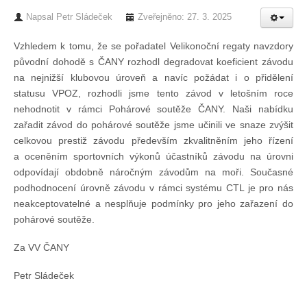
Napsal
Petr Sládeček
Zveřejněno: 27. 3. 2025
Chci se stát členem
Vzhledem k tomu, že se pořadatel Velikonoční regaty navzdory
původní dohodě s ČANY rozhodl degradovat koeficient závodu
Oznámení
na nejnižší klubovou úroveň a navíc požádat i o přidělení
statusu VPOZ, rozhodli jsme tento závod v letošním roce
Členské příspěvky
nehodnotit v rámci Pohárové soutěže ČANY. Naši nabídku
zařadit závod do pohárové soutěže jsme učinili ve snaze zvýšit
celkovou prestiž závodu především zkvalitněním jeho řízení
Dokumenty ke stažení
a oceněním sportovních výkonů účastníků závodu na úrovni
odpovídají obdobně náročným závodům na moři. Současné
Ochrana osobních údajů
podhodnocení úrovně závodu v rámci systému CTL je pro nás
neakceptovatelné a nesplňuje podmínky pro jeho zařazení do
pohárové soutěže.
Legislativa
Za VV ČANY
Legislativní proces
Petr Sládeček